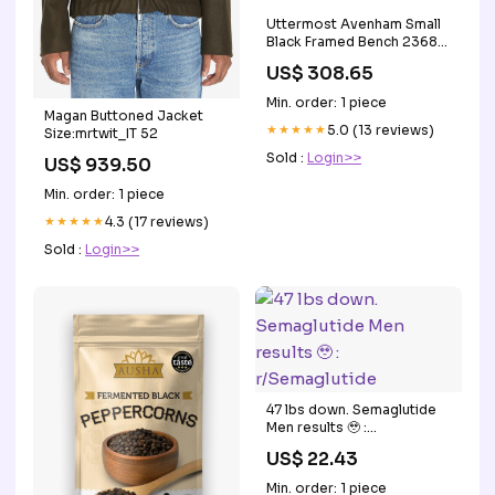
Uttermost Avenham Small
Black Framed Bench 23680
by Uttermost
US$ 308.65
Style_Commercial|Traditional|Tran
Min. order: 1 piece
Magan Buttoned Jacket
★★★★★
5.0 (13 reviews)
Size:mrtwit_IT 52
Sold :
Login>>
US$ 939.50
Min. order: 1 piece
★★★★★
4.3 (17 reviews)
Sold :
Login>>
47 lbs down. Semaglutide
Men results 🥹 :
r/Semaglutide
US$ 22.43
Min. order: 1 piece