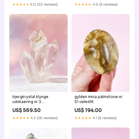
★★★★★
5.0 (22 reviews)
★★★★★
4.0 (5 reviews)
bjergkrystal klynge
gylden mica palmstone nr
udskaering nr 3
51 celestit
udskæringer
US$ 569.50
US$ 194.00
★★★★★
4.2 (26 reviews)
★★★★★
4.1 (6 reviews)