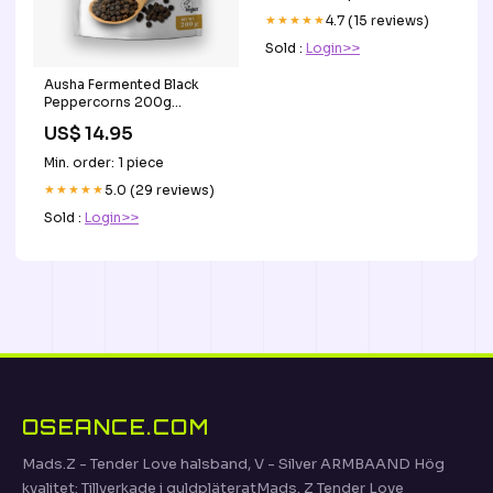
★★★★★
4.7 (15 reviews)
Sold :
Login>>
Ausha Fermented Black
Peppercorns 200g
digestion
US$ 14.95
Min. order: 1 piece
★★★★★
5.0 (29 reviews)
Sold :
Login>>
OSEANCE.COM
Mads.Z - Tender Love halsband, V - Silver ARMBAAND Hög
kvalitet: Tillverkade i guldpläteratMads. Z Tender Love