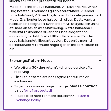
klocka en utmärkt presentidé för honom
Mads.Z - Tender Love halsband, V - Silver ARMBAAND
Hög kvalitet: Tillverkade i guldpläteratMads. Z Tender
Love halsband, V Silver Upplev den tidlsa elegansen med
Mads. Z: s Tender Love halsband i silver. Detta vackra
halsband r designat fr kvinnor som vill uttrycka sin unika
stil med en touch av sofistikering. Detta halsband r
tillverkat i skimrande silver och r bde elegant och
mngsidigt, perfekt fr alla tillfllen. Frdelar med Tender
Love halsbandet: Elegant design: Det enkla men nd
sofistikerade V formade hnget ger en modern touch till
din
Exchange/Return Notes
We offer a
30-day
return/exchange service after
receiving.
Final sale items
are not eligible for returns or
exchanges.
To process your return/exchange,
please contact
us
at
[email protected]
Please click here for more details>>>
Return &
Exchange Policy