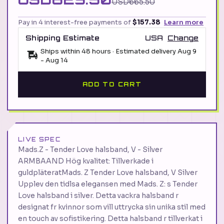
USD665.50
Pay in 4 interest-free payments of
$157.38
Learn more
Shipping Estimate
USA
Change
Ships within 48 hours · Estimated delivery
Aug 9
-
Aug 14
ADD TO CART
LIVE SPEC
Mads.Z - Tender Love halsband, V - Silver
ARMBAAND Hög kvalitet: Tillverkade i
guldpläteratMads. Z Tender Love halsband, V Silver
Upplev den tidlsa elegansen med Mads. Z: s Tender
Love halsband i silver. Detta vackra halsband r
designat fr kvinnor som vill uttrycka sin unika stil med
en touch av sofistikering. Detta halsband r tillverkat i