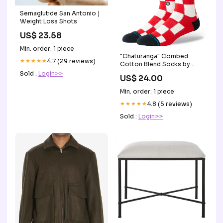
Semaglutide San Antonio |
Weight Loss Shots
US$ 23.58
Min. order: 1 piece
"Chaturanga" Combed
★★★★★
4.7 (29 reviews)
Cotton Blend Socks by
Stance Size:Medium
Sold :
Login>>
US$ 24.00
Min. order: 1 piece
★★★★★
4.8 (5 reviews)
Sold :
Login>>