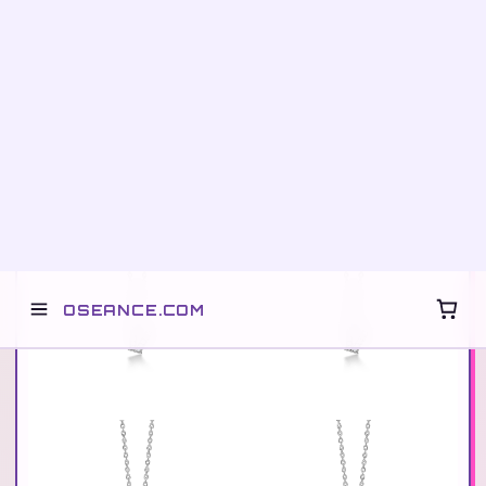
NEON DROP · FREE SHIP $75+ · ENTER THE GRID
OSEANCE.COM
SIGNAL · PRODUCT FEED