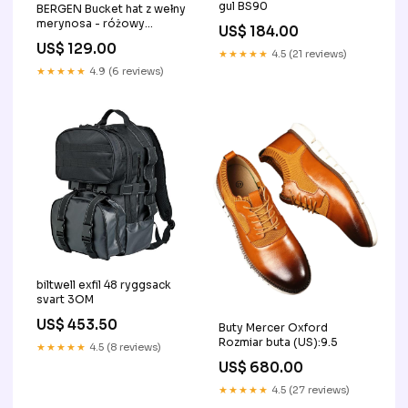
gul BS90
BERGEN Bucket hat z wełny
merynosa - różowy
US$ 184.00
Rozmiar:one size
US$ 129.00
★★★★★
4.5 (21 reviews)
★★★★★
4.9 (6 reviews)
biltwell exfil 48 ryggsack
svart 3OM
US$ 453.50
Buty Mercer Oxford
Rozmiar buta (US):9.5
★★★★★
4.5 (8 reviews)
US$ 680.00
★★★★★
4.5 (27 reviews)