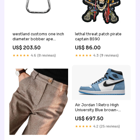
westland customs one inch
lethal threat patch pirate
diameter bobber ape
captain BS90
hangers BS90
US$ 203.50
US$ 86.00
★★★★★
4.6 (8 reviews)
★★★★★
4.3 (9 reviews)
Air Jordan 1 Retro High
University Blue brown-
white
US$ 697.50
★★★★★
4.2 (25 reviews)