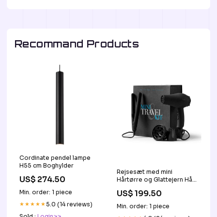
Recommand Products
Cordinate pendel lampe
H55 cm Boghylder
Rejsesæt med mini
US$ 274.50
Hårtørre og Glattejern Hår
olie
US$ 199.50
Min. order: 1 piece
★★★★★
5.0 (14 reviews)
Min. order: 1 piece
Sold :
Login>>