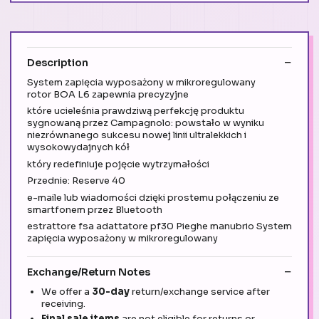
Description
System zapięcia wyposażony w mikroregulowany
rotor BOA L6 zapewnia precyzyjne
które ucieleśnia prawdziwą perfekcję produktu
sygnowaną przez Campagnolo: powstało w wyniku
niezrównanego sukcesu nowej linii ultralekkich i
wysokowydajnych kół
który redefiniuje pojęcie wytrzymałości
Przednie: Reserve 40
e-maile lub wiadomości dzięki prostemu połączeniu ze
smartfonem przez Bluetooth
estrattore fsa adattatore pf30 Pieghe manubrio System
zapięcia wyposażony w mikroregulowany
Exchange/Return Notes
We offer a
30-day
return/exchange service after
receiving.
Final sale items
are not eligible for returns or