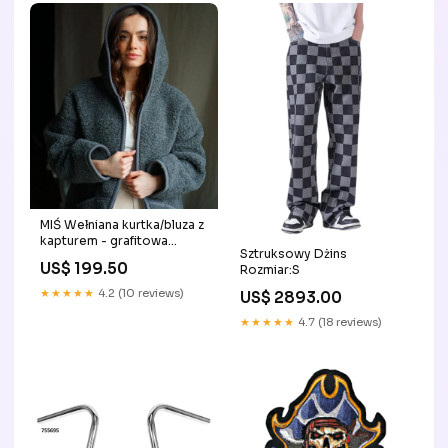
MIŚ Wełniana kurtka/bluza z
kapturem - grafitowa
Sztruksowy Dżins
Rozmiar:S/M
US$ 199.50
Rozmiar:S
★★★★★
4.2 (10 reviews)
US$ 2893.00
★★★★★
4.7 (18 reviews)