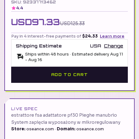
SKU: 92337713462
4.4
USD97.33
USD125.33
Pay in 4 interest-free payments of
$24.33
Learn more
Shipping Estimate
USA
Change
Ships within 48 hours · Estimated delivery
Aug 11
-
Aug 16
ADD TO CART
LIVE SPEC
estrattore fsa adattatore pf30 Pieghe manubrio
System zapięcia wyposażony w mikroregulowany
Store:
oseance.com ·
Domain:
oseance.com