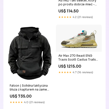
ASTRID Taki sweter, który
po prostu dobrze mieć -
seledynowy 52% wełny
US$ 114.50
owczej
★★★★★
4.2 (21 reviews)
Air Max 270 React ENG
Travis Scott Cactus Trails
blue-white
US$ 1215.00
★★★★★
4.7 (16 reviews)
Falcon | Solidna taktyczna
bluza z kapturem na zamek
Kolor:Niebieski
US$ 735.00
★★★★★
4.0 (21 reviews)