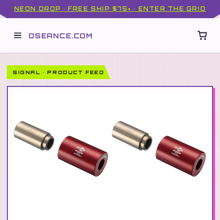
NEON DROP · FREE SHIP $75+ · ENTER THE GRID
OSEANCE.COM
SIGNAL · PRODUCT FEED