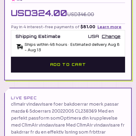
USD324.00
USD346.00
Pay in 4 interest-free payments of
$81.00
Learn more
Shipping Estimate
USA
Change
Ships within 48 hours · Estimated delivery
Aug 8
-
Aug 13
ADD TO CART
LIVE SPEC
climair vindavvisare foer bakdoerrar moerk passar
mazda 6 5doerrars 20022005 CL238369 Med en
perfekt passform somOptimera din krupplevelse
med ClimAir vindavvisare Med ClimAir vindavvisare fr
bakdrrar fr du en effektiv lsning som frbttrar