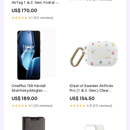
AirTag 1. & 2. Gen. Fodral -
Medium - Svart
US$ 170.00
PIM_CategoryId_3043
★★★★★
4.1 (20 reviews)
OnePlus 13R Härdat
iDeal of Sweden AirPods
Skärmskyddsglas -
Pro (1. & 2. Gen.) Clear
Genomskinlig
Case med Karbinhake -
US$ 189.00
US$ 154.50
PIM_CategoryId_2178
Petite Floral
PIM_CategoryId_2642
★★★★★
4.1 (25 reviews)
★★★★★
4.9 (23 reviews)