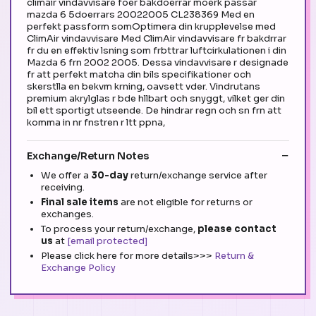
climair vindavvisare foer bakdoerrar moerk passar
mazda 6 5doerrars 20022005 CL238369 Med en
perfekt passform somOptimera din krupplevelse med
ClimAir vindavvisare Med ClimAir vindavvisare fr bakdrrar
fr du en effektiv lsning som frbttrar luftcirkulationen i din
Mazda 6 frn 2002 2005. Dessa vindavvisare r designade
fr att perfekt matcha din bils specifikationer och
skerstlla en bekvm krning, oavsett vder. Vindrutans
premium akrylglas r bde hllbart och snyggt, vilket ger din
bil ett sportigt utseende. De hindrar regn och sn frn att
komma in nr fnstren r ltt ppna,
Exchange/Return Notes
We offer a
30-day
return/exchange service after
receiving.
Final sale items
are not eligible for returns or
exchanges.
To process your return/exchange,
please contact
us
at
[email protected]
Please click here for more details>>>
Return &
Exchange Policy