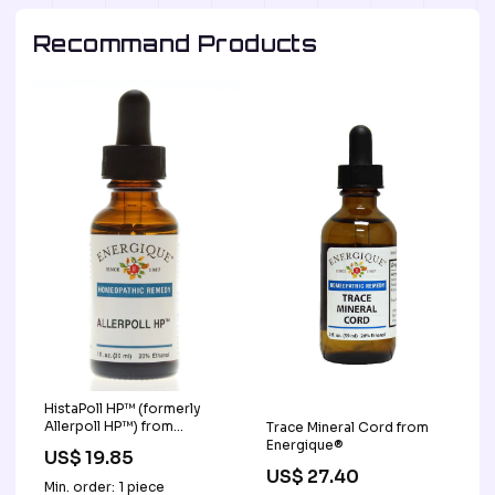
Recommand Products
HistaPoll HP™ (formerly
Allerpoll HP™) from
Trace Mineral Cord from
Energique®
Energique®
US$ 19.85
US$ 27.40
Min. order: 1 piece