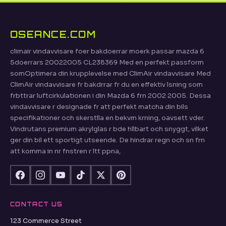
OSEANCE.COM
climair vindavvisare foer bakdoerrar moerk passar mazda 6
5doerrars 20022005 CL238369 Med en perfekt passform
somOptimera din krupplevelse med ClimAir vindavvisare Med
ClimAir vindavvisare fr bakdrrar fr du en effektiv lsning som
frbttrar luftcirkulationen i din Mazda 6 frn 2002 2005. Dessa
vindavvisare r designade fr att perfekt matcha din bils
specifikationer och skerstlla en bekvm krning, oavsett vder.
Vindrutans premium akrylglas r bde hllbart och snyggt, vilket
ger din bil ett sportigt utseende. De hindrar regn och sn frn
att komma in nr fnstren r ltt ppna,
CONTACT US
123 Commerce Street