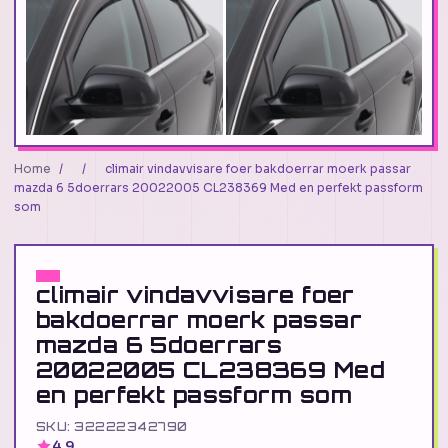
Home
/
/
climair vindavvisare foer bakdoerrar moerk passar
mazda 6 5doerrars 20022005 CL238369 Med en perfekt passform
som
climair vindavvisare foer
bakdoerrar moerk passar
mazda 6 5doerrars
20022005 CL238369 Med
en perfekt passform som
SKU: 32222342790
4.9