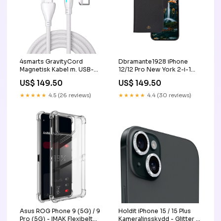
4smarts GravityCord
Dbramante1928 iPhone
Magnetisk Kabel m. USB-
12/12 Pro New York 2-i-1
C/A - 100W - 1.8m - Vit
Läder Flipfodral - Svart
US$ 149.50
US$ 149.50
PIM_CategoryId_1665
PIM_CategoryId_2758
★★★★★
4.5 (26 reviews)
★★★★★
4.4 (30 reviews)
Asus ROG Phone 9 (5G) / 9
Holdit iPhone 15 / 15 Plus
Pro (5G) - IMAK Flexibelt
Kameralinsskydd - Glitter /