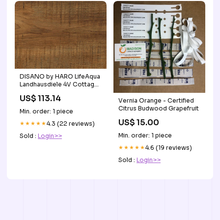
DISANO by HARO LifeAqua
Landhausdiele 4V Cottage
Wood* strukturiert Top
US$ 113.14
Connect schiefer_fliese
Vernia Orange - Certified
Citrus Budwood Grapefruit
Min. order: 1 piece
US$ 15.00
★★★★★
4.3 (22 reviews)
Min. order: 1 piece
Sold :
Login>>
★★★★★
4.6 (19 reviews)
Sold :
Login>>