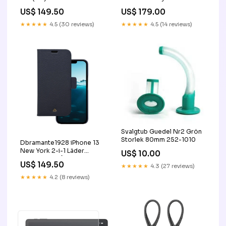
Plast Bakside Skal -
Silver PIM_CategoryId_691
US$ 149.50
US$ 179.00
Genomskinlig
PIM_CategoryId_1433
★★★★★
4.5 (30 reviews)
★★★★★
4.5 (14 reviews)
Svalgtub Guedel Nr2 Grön
Storlek 80mm 252-1010
Dbramante1928 iPhone 13
New York 2-i-1 Läder
US$ 10.00
Flipfodral - Blå
US$ 149.50
★★★★★
4.3 (27 reviews)
PIM_CategoryId_1158
★★★★★
4.2 (8 reviews)