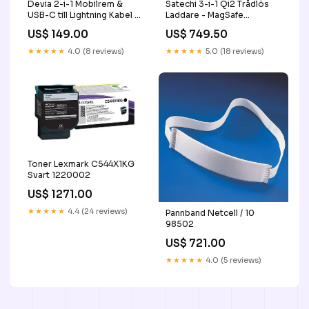
Devia 2-i-1 Mobilrem &
Satechi 3-i-1 Qi2 Trådlös
USB-C till Lightning Kabel -
Laddare - MagSafe
Svart
Kompatibel - Svart
US$ 149.00
US$ 749.50
PIM_CategoryId_2846
PIM_CategoryId_1815
★★★★★
4.0 (8 reviews)
★★★★★
5.0 (18 reviews)
Toner Lexmark C544X1KG
Svart 1220002
US$ 1271.00
★★★★★
4.4 (24 reviews)
Pannband Netcell / 10
98502
US$ 721.00
★★★★★
4.0 (5 reviews)