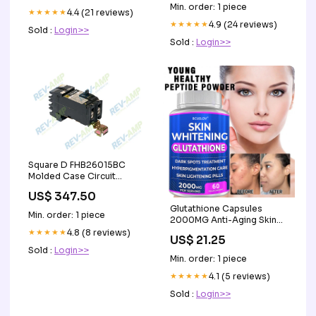
Min. order: 1 piece
★★★★★
4.4 (21 reviews)
★★★★★
4.9 (24 reviews)
Sold :
Login>>
Sold :
Login>>
Square D FHB26015BC
Molded Case Circuit
Breaker Molded Case
US$ 347.50
Glutathione Capsules
Min. order: 1 piece
2000MG Anti-Aging Skin
Whitening Antioxidant
★★★★★
4.8 (8 reviews)
US$ 21.25
Softgels
Sold :
Login>>
Min. order: 1 piece
★★★★★
4.1 (5 reviews)
Sold :
Login>>