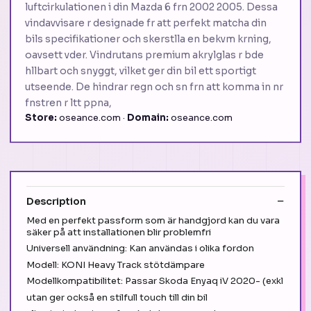
luftcirkulationen i din Mazda 6 frn 2002 2005. Dessa
vindavvisare r designade fr att perfekt matcha din
bils specifikationer och skerstlla en bekvm krning,
oavsett vder. Vindrutans premium akrylglas r bde
hllbart och snyggt, vilket ger din bil ett sportigt
utseende. De hindrar regn och sn frn att komma in nr
fnstren r ltt ppna,
Store:
oseance.com ·
Domain:
oseance.com
Description
Med en perfekt passform som är handgjord kan du vara
säker på att installationen blir problemfri
Universell användning: Kan användas i olika fordon
Modell: KONI Heavy Track stötdämpare
Modellkompatibilitet: Passar Skoda Enyaq iV 2020- (exkl
utan ger också en stilfull touch till din bil