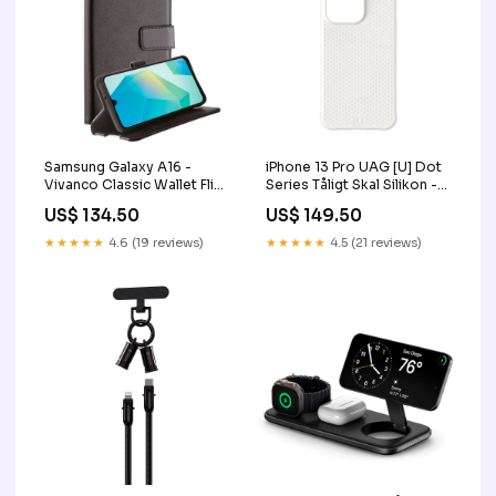
Samsung Galaxy A16 -
iPhone 13 Pro UAG [U] Dot
Vivanco Classic Wallet Flip
Series Tåligt Skal Silikon -
Fodral m. Ficka - Svart
Marshmallow
US$ 134.50
US$ 149.50
PIM_CategoryId_960
PIM_CategoryId_1449
★★★★★
4.6 (19 reviews)
★★★★★
4.5 (21 reviews)