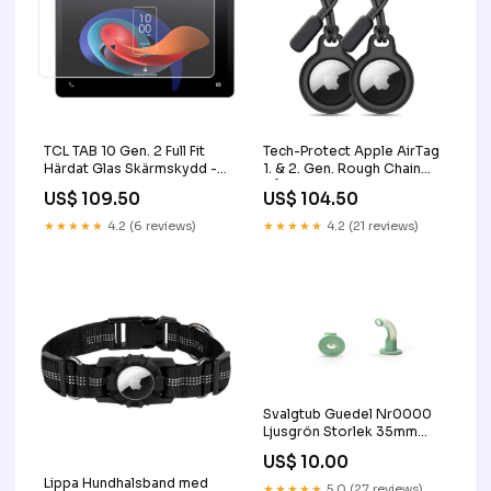
TCL TAB 10 Gen. 2 Full Fit
Tech-Protect Apple AirTag
Härdat Glas Skärmskydd -
1. & 2. Gen. Rough Chain
Transparent
Hållare med String - 2 st. -
US$ 109.50
US$ 104.50
PIM_CategoryId_2013
Svart filter-mobil-
skyddsfilm
★★★★★
4.2 (6 reviews)
★★★★★
4.2 (21 reviews)
Svalgtub Guedel Nr0000
Ljusgrön Storlek 35mm
5440
US$ 10.00
Lippa Hundhalsband med
★★★★★
5.0 (27 reviews)