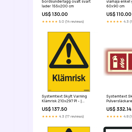
bordsunderlagg ovalt svart
viamaja enkel 
lader 155x200 cm
60x90 cm
US$ 130.00
US$ 110.00
★★★★★
5.0 (14 reviews)
★★★★★
4.3 (
Systemtext Skylt Varning
Systemtext Sk
Klämrisk 210x297 Pl - |
Pulversläckar
CleanNest 289301
Sn+ - | Clean
US$ 137.50
US$ 332.14
404671913145
★★★★★
4.3 (17 reviews)
★★★★★
4.8 (