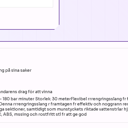
ing på sina saker
ndarens drag för att vinna
 180 bar minuter Storlek: 30 meterFlexibel rrrengringsslang fr
 Denna rrrengringsslang r framtagen fr effektiv och noggrann re
ga sektioner, samtidigt som munstyckets riktade vattenstrlar hjl
ABS, mssing och rostfritt stl fr att ge god