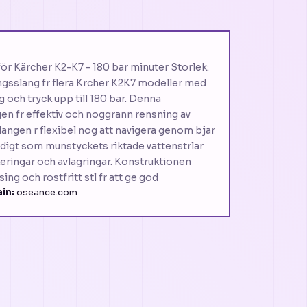
ör Kärcher K2-K7 - 180 bar minuter Storlek:
ngsslang fr flera Krcher K2K7 modeller med
och tryck upp till 180 bar. Denna
en fr effektiv och noggrann rensning av
langen r flexibel nog att navigera genom bjar
idigt som munstyckets riktade vattenstrlar
ckeringar och avlagringar. Konstruktionen
g och rostfritt stl fr att ge god
in:
oseance.com