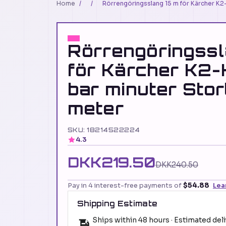
Home
/
/
Rörrengöringsslang 15 m för Kärcher K2-
Rörrengöringssl
för Kärcher K2-
bar minuter Stor
meter
SKU: 18214522224
4.3
DKK219.50
DKK240.50
Pay in 4 interest-free payments of
$54.88
Lea
Shipping Estimate
Ships within 48 hours · Estimated del