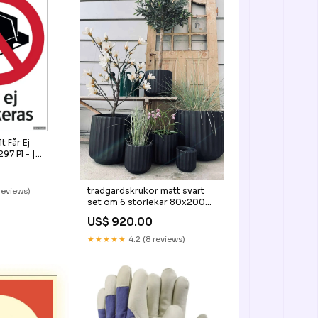
 Får Ej
97 Pl - |
9972807856
tradgardskrukor matt svart
reviews)
set om 6 storlekar 80x200
cm
US$ 920.00
★★★★★
4.2 (8 reviews)