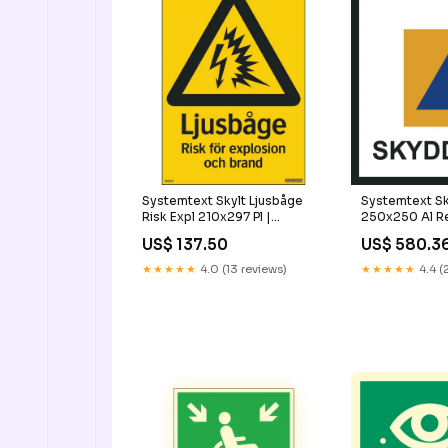
Systemtext Skylt Ljusbåge
Systemtext S
Risk Expl 210x297 Pl |
250x250 Al Re
CleanNest 904326
CleanNest 6
US$ 137.50
US$ 580.3
★★★★★
4.0 (13 reviews)
★★★★★
4.4 (