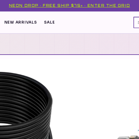
NEON DROP · FREE SHIP $75+ · ENTER THE GRID
NEW ARRIVALS
SALE