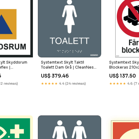
kylt Skyddsrum
Systemtext Skylt Taktil
Systemtext Skylt
flex |
Toalett Dam Grå | CleanNest
Blockeras 210x2
93586
7318114786004
CleanNest 731
6
US$ 379.46
US$ 137.50
22 reviews)
★★★★★
4.4 (24 reviews)
★★★★★
4.6 (7 