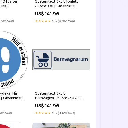
 10 ljus pa
Systemtext Skylt Toalett
 ink
225x80 Al | CleanNest
927157
US$ 141.96
 reviews)
★★★★★
4.6 (8 reviews)
vdekal Håll
Systemtext Skylt
| CleanNest
Barnvagnsrum 225x80 Al |
9
CleanNest 7319978204925
US$ 141.96
reviews)
★★★★★
4.6 (9 reviews)