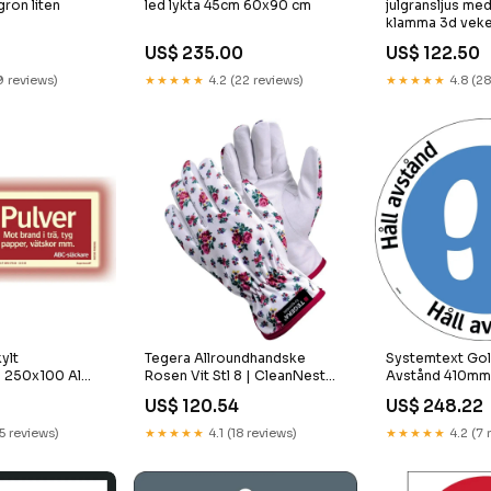
gron liten
led lykta 45cm 60x90 cm
julgransljus med
klamma 3d veke
fjarrkontroll Lis
US$ 235.00
US$ 122.50
9 reviews)
★★★★★
4.2 (22 reviews)
★★★★★
4.8 (28
ylt
Tegera Allroundhandske
Systemtext Gol
e 250x100 Al
Rosen Vit Stl 8 | CleanNest
Avstånd 410mm 
Nest
271565
731997284025
US$ 120.54
US$ 248.22
7
15 reviews)
★★★★★
4.1 (18 reviews)
★★★★★
4.2 (7 