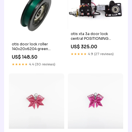
otis xta 3a door lock
central POSITIONING
SWITCHES / READERS
otis door lock roller
US$ 325.00
140x20x6204 green
Magnetgivare/Magnetic
★★★★★
4.9 (27 reviews)
US$ 148.50
Sensor
★★★★★
4.4 (30 reviews)