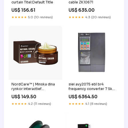
curtain Titel:Default Title
cable ZK10671
US$ 156.61
US$ 635.00
★★★★★
5.0 (10 reviews)
★★★★★
4.3 (20 reviews)
NordCare™ | Minska dina
siei avy2075 ebl br4
rynkor interactief
frequency converter 7 5kw
speelgoed
Titel:Default Title
US$ 149.50
US$ 6364.50
★★★★★
4.2 (11 reviews)
★★★★★
4.1 (8 reviews)