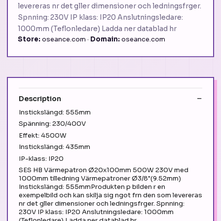
levereras nr det gller dimensioner och ledningsfrger.
Spnning: 230V IP klass: IP20 Anslutningsledare:
1000mm (Teflonledare) Ladda ner datablad hr
Store:
oseance.com ·
Domain:
oseance.com
Description
Instickslängd: 555mm
Spänning: 230/400V
Effekt: 4500W
Instickslängd: 435mm
IP-klass: IP20
SES HB Värmepatron Ø20x100mm 500W 230V med
1000mm tilledning Värmepatroner Ø3/8"(9.52mm)
Instickslängd: 555mmProdukten p bilden r en
exempelbild och kan skilja sig ngot frn den som levereras
nr det gller dimensioner och ledningsfrger. Spnning:
230V IP klass: IP20 Anslutningsledare: 1000mm
(Teflonledare) Ladda ner datablad hr