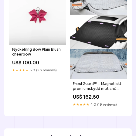
Nyckelring Bow Plain Blush
cheerbow
US$ 100.00
★★★★★
5.0 (23 reviews)
FrostGuard™ – Magnetiskt
premiumskydd mot snö
och is Färg:Svart
US$ 162.50
★★★★★
4.0 (19 reviews)