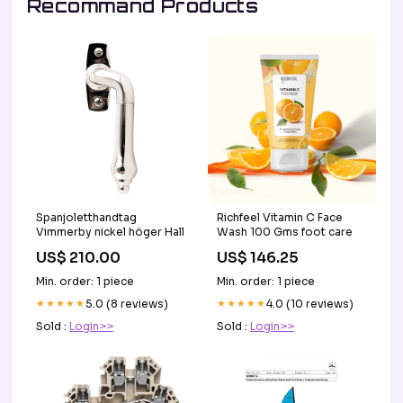
Recommand Products
Spanjoletthandtag
Richfeel Vitamin C Face
Vimmerby nickel höger Hall
Wash 100 Gms foot care
US$ 210.00
US$ 146.25
Min. order: 1 piece
Min. order: 1 piece
★★★★★
5.0 (8 reviews)
★★★★★
4.0 (10 reviews)
Sold :
Login>>
Sold :
Login>>