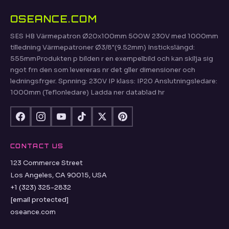
OSEANCE.COM
SES HB Värmepatron Ø20x100mm 500W 230V med 1000mm
tilledning Värmepatroner Ø3/8"(9.52mm) Instickslängd:
555mmProdukten p bilden r en exempelbild och kan skilja sig
ngot frn den som levereras nr det gller dimensioner och
ledningsfrger. Spnning: 230V IP klass: IP20 Anslutningsledare:
1000mm (Teflonledare) Ladda ner datablad hr
CONTACT US
123 Commerce Street
Los Angeles, CA 90015, USA
+1 (323) 325-2832
[email protected]
oseance.com