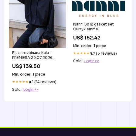
Nanni Sd12 gasket set
Curryklemme
US$ 152.42
Min. order: 1 piece
Bluza rozpinana Kaia -
★★★★★
4.7 (5 reviews)
PREMIERA 29.07.2026
Sold :
Login>>
szorty
US$ 139.50
Min. order: 1 piece
★★★★★
4.1 (14 reviews)
Sold :
Login>>