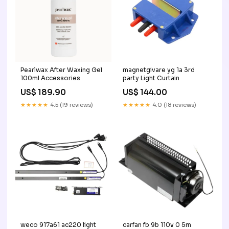
Pearlwax After Waxing Gel
magnetgivare yg 1a 3rd
100ml Accessories
party Light Curtain
US$ 189.90
US$ 144.00
★★★★★
4.5 (19 reviews)
★★★★★
4.0 (18 reviews)
weco 917a61 ac220 light
carfan fb 9b 110v 0 5m