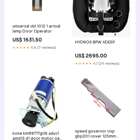
universal cbl 1012 1 arrival
lamp Door Operator
US$ 1631.50
HYDROS BPW XDEEP
★★★★★
4.6 (7 reviews)
US$ 2695.00
★★★★★
4.1 (24 reviews)
speed governor osp
kone km89717g06 advc1
gbp201 cover 125mm
amd13 d1 door motor oem