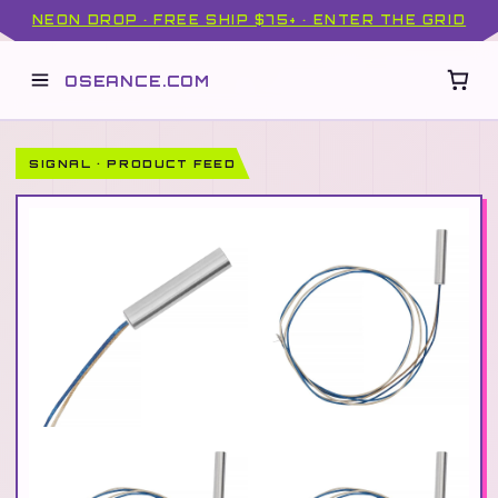
NEON DROP · FREE SHIP $75+ · ENTER THE GRID
OSEANCE.COM
SIGNAL · PRODUCT FEED