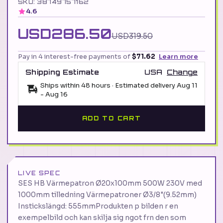
SKU: 38749757162
4.6
USD286.50
USD319.50
Pay in 4 interest-free payments of
$71.62
Learn more
Shipping Estimate
USA
Change
Ships within 48 hours · Estimated delivery
Aug 11
-
Aug 16
ADD TO CART
LIVE SPEC
SES HB Värmepatron Ø20x100mm 500W 230V med
1000mm tilledning Värmepatroner Ø3/8"(9.52mm)
Instickslängd: 555mmProdukten p bilden r en
exempelbild och kan skilja sig ngot frn den som