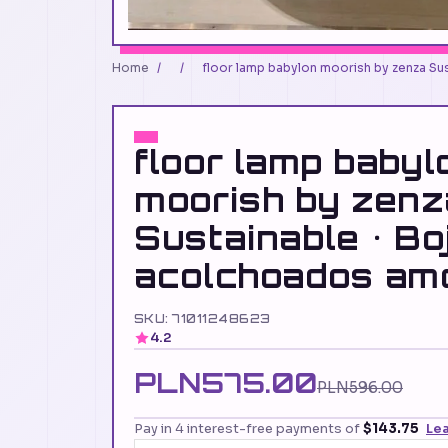
Home
/
/
floor lamp babylon moorish by zenza Su
floor lamp babyl
moorish by zenz
Sustainable • Bo
acolchoados amo
SKU: 71011248623
4.2
PLN575.00
PLN596.00
Pay in 4 interest-free payments of
$143.75
Le