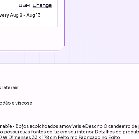
USA
Change
ivery
Aug 8
-
Aug 13
 laterais
odão e viscose
nable • Bojos acolchoados amovíveis eDescrio O candeeiro de p 
 possui duas fontes de luz em seu interior Detalhes do produto
 W Dimenses 33 x 178 cm Feito mo Fabricado no Egito