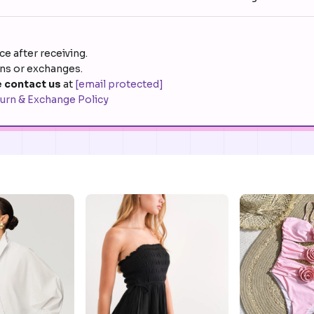
e after receiving.
rns or exchanges.
 contact us
at
[email protected]
urn & Exchange Policy