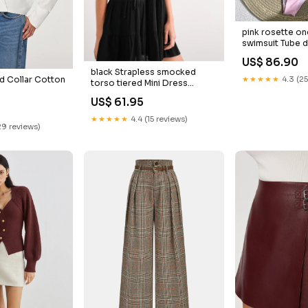
pink rosette on
swimsuit Tube 
US$ 86.90
black Strapless smocked
d Collar Cotton
★★★★★
4.3 (25
torso tiered Mini Dress
Brunch dress
US$ 61.95
★★★★★
4.4 (15 reviews)
29 reviews)