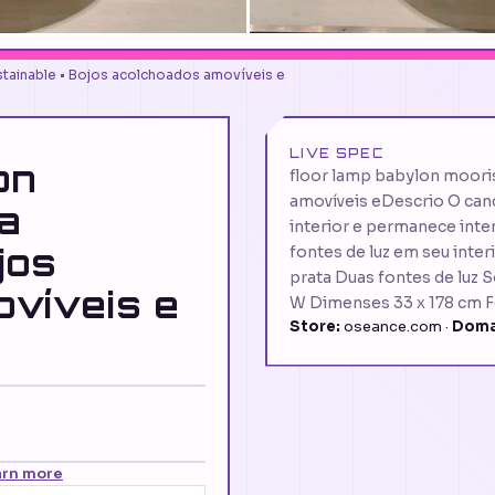
stainable • Bojos acolchoados amovíveis e
LIVE SPEC
on
floor lamp babylon moori
amovíveis eDescrio O cand
a
interior e permanece inte
jos
fontes de luz em seu inte
prata Duas fontes de luz
víveis e
W Dimenses 33 x 178 cm F
Store:
oseance.com ·
Doma
arn more