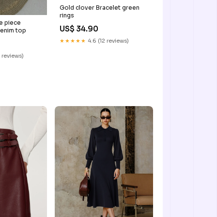
Gold clover Bracelet green
rings
e piece
US$ 34.90
denim top
★★★★★
4.6 (12 reviews)
 reviews)