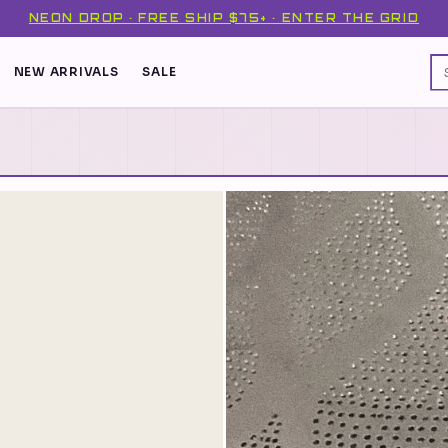
NEON DROP · FREE SHIP $75+ · ENTER THE GRID
NEW ARRIVALS
SALE