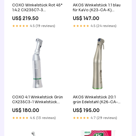
COXO Winkelstück Rot 45°
AKOS Winkelstück 1:1 blau
1:4.2 CX235C7-3
für KaVo (K23-CA-K)
Implantmotor
Bearbeitung von Füllungen
US$ 219.50
US$ 147.00
★★★★★
4.5 (19 reviews)
★★★★★
4.5 (24 reviews)
AKOS Winkelstück 20:1
COXO 4:1 Winkelstück Grün
grün Edelstahl (K26-CA-
CX235C3-1 Winkelstück
NL) Kronenpräparation
Grün
US$ 195.00
US$ 180.00
★★★★★
4.7 (29 reviews)
★★★★★
4.6 (13 reviews)