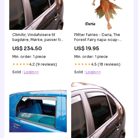
ClimAir, Vindafvisere til
Flitter Fairies - Daria, The
bagdøre, Mørke, passer til
Forest Fairy napa-soap-
Kia Niro II (SG2) 2022-
company
US$ 234.50
US$ 19.95
CL447701
Min. order: 1 piece
Min. order: 1 piece
★★★★★
4.2 (9 reviews)
★★★★★
4.5 (18 reviews)
Sold :
Login>>
Sold :
Login>>