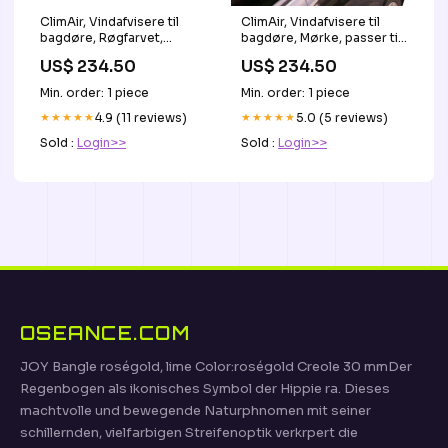
ClimAir, Vindafvisere til
ClimAir, Vindafvisere til
bagdøre, Røgfarvet,
bagdøre, Mørke, passer til
passer til Hyundai Ioniq 5
Seat Arona 2017-
US$ 234.50
US$ 234.50
(NE) 2020- KT55796KT
KT141567KT
Min. order: 1 piece
Min. order: 1 piece
★★★★★
4.9 (11 reviews)
★★★★★
5.0 (5 reviews)
Sold :
Login>>
Sold :
Login>>
OSEANCE.COM
JOY Bangle roségold, lime Color:roségold Creole 30 mmDer
Regenbogen als ikonisches Symbol der Hippie ra. Dieses
machtvolle und bewegende Naturphnomen mit seiner
schillernden, vielfarbigen Streifenoptik verkrpert die