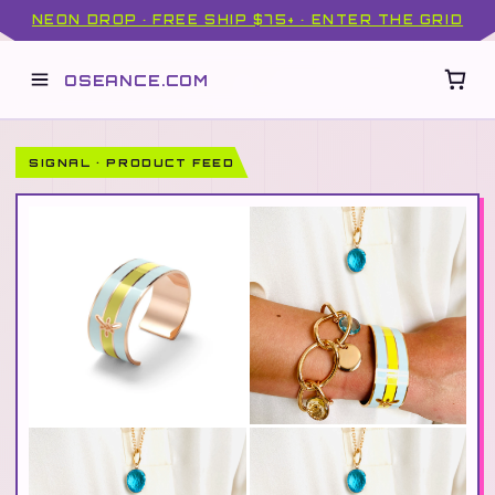
NEON DROP · FREE SHIP $75+ · ENTER THE GRID
OSEANCE.COM
SIGNAL · PRODUCT FEED