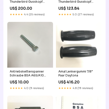
Thunderbird Gusskopf
Thunderbird Gusskopf
71mm 060“ Panther
71mm 040“ T120
US$ 200.00
US$ 123.84
★★★★★
4.4 (25 reviews)
★★★★★
5.0 (27 reviews)
Antriebskettenspanner
Amal Lenkergummi 7/8“
Schraube BSA A65/A10
Paar Daytona
5/16x26x2“ Panther
US$ 10.00
US$ 416.20
★★★★★
4.0 (9 reviews)
★★★★★
4.8 (19 reviews)