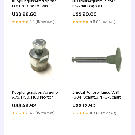
Kupplungskreuz 4 Spring
Fussrastergummi hinten
Pre Unit Speed Twin
BSA mit Logo 5T
US$ 92.60
US$ 20.00
★★★★★
4.4 (15 reviews)
★★★★★
4.3 (14 reviews)
Kupplungsnaben Abzieher
2metal Polierer Linse WST
A75/T150/T160 Norton
(304) Schaft:314 FG-Schaft
US$ 48.92
US$ 12.90
★★★★★
4.2 (15 reviews)
★★★★★
4.9 (28 reviews)