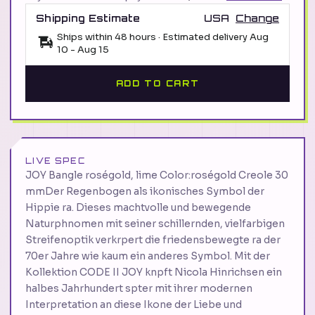
Shipping Estimate
USA
Change
Ships within 48 hours · Estimated delivery
Aug
10
-
Aug 15
ADD TO CART
LIVE SPEC
JOY Bangle roségold, lime Color:roségold Creole 30
mmDer Regenbogen als ikonisches Symbol der
Hippie ra. Dieses machtvolle und bewegende
Naturphnomen mit seiner schillernden, vielfarbigen
Streifenoptik verkrpert die friedensbewegte ra der
70er Jahre wie kaum ein anderes Symbol. Mit der
Kollektion CODE II JOY knpft Nicola Hinrichsen ein
halbes Jahrhundert spter mit ihrer modernen
Interpretation an diese Ikone der Liebe und