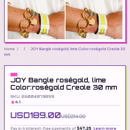
Home
/
/
JOY Bangle roségold, lime Color:roségold Creole 30
mm
JOY Bangle roségold, lime
Color:roségold Creole 30 mm
SKU: 26004879859
4.1
USD189.00
USD214.00
Pay in 4 interest-free payments of
$47.25
Learn more