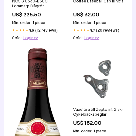
NCS S 0530-B50G
Coffee Baseball Cap Illinois
Lommarp Blågrön
US$ 226.50
US$ 32.00
Min. order: 1 piece
Min. order: 1 piece
★★★★★
4.9 (12 reviews)
★★★★★
4.7 (28 reviews)
Sold :
Login>>
Sold :
Login>>
Växelöra till Zepto inl. 2 skr
Cykelbackspeglar
US$ 182.00
Min. order: 1 piece