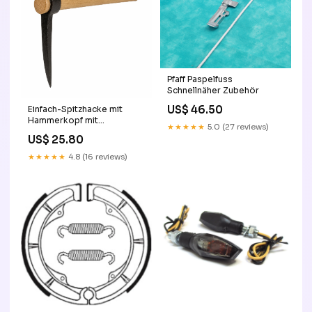
Pfaff Paspelfuss
Schnellnäher Zubehör
US$ 46.50
Einfach-Spitzhacke mit
Hammerkopf mit
★★★★★
5.0 (27 reviews)
Eschenstiel 95 cm mit
US$ 25.80
kurzem Eschenstiel 33 cm
★★★★★
4.8 (16 reviews)