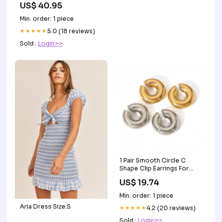
US$ 40.95
Min. order: 1 piece
★★★★★
5.0 (18 reviews)
Sold :
Login>>
1 Pair Smooth Circle C
Shape Clip Earrings For
Women Lightweight
US$ 19.74
Without Piercing Cartilage
Ear Cuff Gold Silver Color
Min. order: 1 piece
Earrings Jewelry Sets
Aria Dress Size:S
★★★★★
4.2 (20 reviews)
Sold :
Login>>