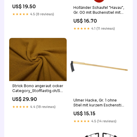
US$ 19.50
Holländer Schaufel "Havau",
Gr. 00 mit Buchenstiel mit
★★★★★
4.5 (8 reviews)
Eschen-T-Stiel
US$ 16.70
★★★★★
4.1 (11 reviews)
Strick Bono angeraut ocker
Category_Stofflastig.ch/Stoffe/Jersey
und Strick/elastische
US$ 29.90
Ulmer Hacke, Gr. 1 ohne
Spitze\/ Tüll
Stiel mit kurzem Eschenstiel
★★★★★
4.4 (18 reviews)
33 cm
US$ 15.15
★★★★★
4.5 (14 reviews)