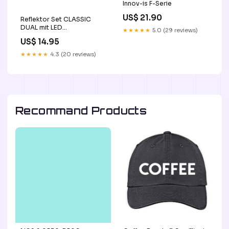
Innov-is F-Serie
US$ 21.90
Reflektor Set CLASSIC
DUAL mit LED
★★★★★
5.0 (29 reviews)
Kennzeichenbeleuchtung
US$ 14.95
Scheinwerfer
★★★★★
4.3 (20 reviews)
Recommand Products