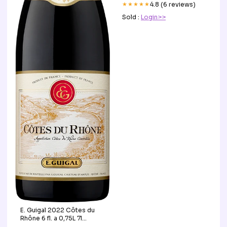
★★★★★
4.8 (6 reviews)
Sold :
Login>>
E. Guigal 2022 Côtes du
Rhône 6 fl. a 0,75L 7l
Meukow cognac