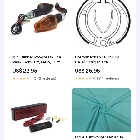
Mini Blinker Progress-Line
Bremsbacken TECNIUM
Peak, Schwarz, Gelb, Kurzer
BA043 Organisch
Arm, E-geprüft, 12V 21W
Modellbezogene
US$ 22.95
US$ 26.95
Blinker Adapterkabel
Rücklichter
★★★★★
4.0 (8 reviews)
★★★★★
4.5 (14 reviews)
Bio-Baumwolljersey aqua