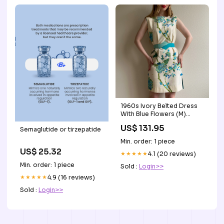
1960s Ivory Belted Dress
With Blue Flowers (M)
Dress
US$ 131.95
Semaglutide or tirzepatide
Min. order: 1 piece
US$ 25.32
★★★★★
4.1 (20 reviews)
Min. order: 1 piece
Sold :
Login>>
★★★★★
4.9 (16 reviews)
Sold :
Login>>