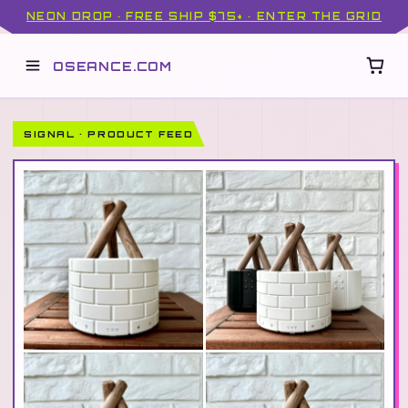
NEON DROP · FREE SHIP $75+ · ENTER THE GRID
OSEANCE.COM
SIGNAL · PRODUCT FEED