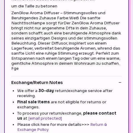
um die Taille zu betonen
ZenGlow Aroma Diffuser – Stimmungsvolles und
Beruhigendes Zuhause Farbe:Weiß Die sanfte
Nachttischlampe sorgt fürDer ZenGlow Aroma Diffuser
bringt nicht nur angenehme Dfte in dein Zuhause,
sondern schafft auch eine beruhigende Atmosphre dank
seines einzigartigen Designs und der stimmungsvollen
Beleuchtung. Dieser Diffusor, inspiriert von einem
Lagerfeuer, verbreitet beruhigende Aromen, whrend das
sanfte Licht eine ruhige Stimmung erzeugt. Perfekt zum
Entspannen nach einem langen Tag oder um eine warme,
gemtliche Atmosphre in deinem Wohnraum zu schaffen.
Fge
Exchange/Return Notes
We offer a
30-day
return/exchange service after
receiving.
Final sale items
are not eligible for returns or
exchanges.
To process your return/exchange,
please contact
us
at
[email protected]
Please click here for more details>>>
Return &
Exchange Policy