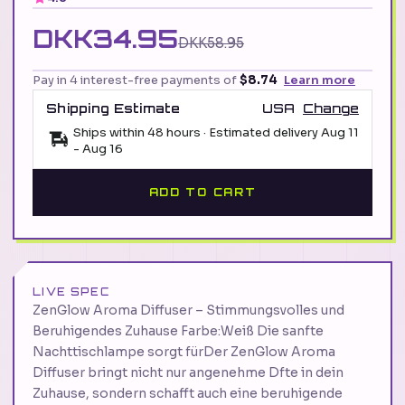
DKK34.95
DKK58.95
Pay in 4 interest-free payments of
$8.74
Learn more
Shipping Estimate
USA
Change
Ships within 48 hours · Estimated delivery
Aug 11
-
Aug 16
ADD TO CART
LIVE SPEC
ZenGlow Aroma Diffuser – Stimmungsvolles und
Beruhigendes Zuhause Farbe:Weiß Die sanfte
Nachttischlampe sorgt fürDer ZenGlow Aroma
Diffuser bringt nicht nur angenehme Dfte in dein
Zuhause, sondern schafft auch eine beruhigende