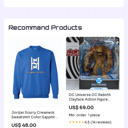
Recommand Products
DC Universe DC Rebirth
Clayface Action Figure
Clone Wars
US$ 69.00
Jordan Scurry Crewneck
Min. order: 1 piece
Sweatshirt Color:Sapphire
Blue
★★★★★
4.5 (14 reviews)
US$ 48.00