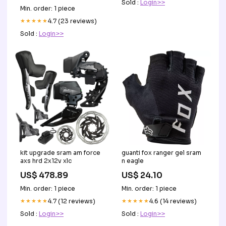
Sold :
Login>>
Min. order: 1 piece
★★★★★
4.7 (23 reviews)
Sold :
Login>>
kit upgrade sram am force
guanti fox ranger gel sram
axs hrd 2x12v xlc
n eagle
US$ 478.89
US$ 24.10
Min. order: 1 piece
Min. order: 1 piece
★★★★★
4.7 (12 reviews)
★★★★★
4.6 (14 reviews)
Sold :
Login>>
Sold :
Login>>