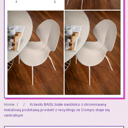
Home
/
/
Krzesło BASIL białe siedzisko z chromowaną
metalową podstawą produkt z recyclingu że Compo staje się
centralnym