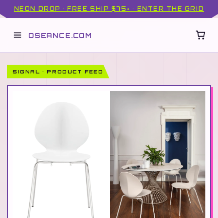
NEON DROP · FREE SHIP $75+ · ENTER THE GRID
OSEANCE.COM
SIGNAL · PRODUCT FEED