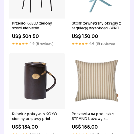
Krzesło KJELD zielony
Stolik zewnętrzny okrągły z
szenil niebieski
regulacją wysokości SPRITZ
błękitny produkt z
US$ 304.50
US$ 130.00
recyclingu
★★★★★
4.9 (8 reviews)
★★★★★
4.9 (19 reviews)
Kubek z pokrywką KOYO
Poszewka na poduszkę
ciemny brązowy print
STRAND beżowy z
zwierzecy
kawowym
US$ 134.00
US$ 155.00
Wypełnienie:Brak