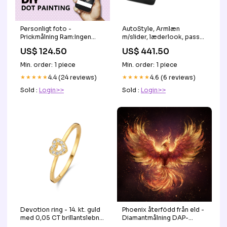
Personligt foto -
AutoStyle, Armlæn
Prickmålning Ram:Ingen
m/slider, læderlook, passer
inramad
til Seat Leon 1P 2005-2012
US$ 124.50
US$ 441.50
KT15603KT
Min. order: 1 piece
Min. order: 1 piece
★★★★★
4.4 (24 reviews)
★★★★★
4.6 (6 reviews)
Sold :
Login>>
Sold :
Login>>
Devotion ring - 14. kt. guld
Phoenix återfödd från eld -
med 0,05 CT brillantslebne
Diamantmålning DAP-
diamanter title-updated
ARTWORK