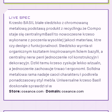
LIVE SPEC
Krzesło BASIL białe siedzisko z chromowaną
metalową podstawą produkt z recyclingu że Compo
staje się centralnymBasil to nowoczesne krzeso
wykonane z poczenia wysokiej jakoci materiaw, ktre
czy design z funkcjonalnoci. Siedzisko wyrnia si
organicznym ksztatem inspirowanym liciem bazylii, a
centralny nerw peni jednoczenie rol konstrukcyjn i
dekoracyjn. Dziki temu krzeso zyskuje lekko wizualn,
a jednoczenie zachowuje trwao i ergonomi. Solidna
metalowa rama nadaje caoci charakteru i podkrela
ponadczasowy styl mebla. Uniwersalne krzeso Basil
doskonale sprawdzi si w
Store:
oseance.com ·
Domain:
oseance.com