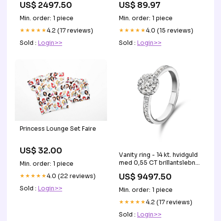
US$ 2497.50
US$ 89.97
Min. order: 1 piece
Min. order: 1 piece
★★★★★
4.2 (17 reviews)
★★★★★
4.0 (15 reviews)
Sold :
Login>>
Sold :
Login>>
Princess Lounge Set Faire
US$ 32.00
Vanity ring - 14 kt. hvidguld
med 0,55 CT brillantslebne
Min. order: 1 piece
diamanter Updated
US$ 9497.50
★★★★★
4.0 (22 reviews)
Sold :
Login>>
Min. order: 1 piece
★★★★★
4.2 (17 reviews)
Sold :
Login>>