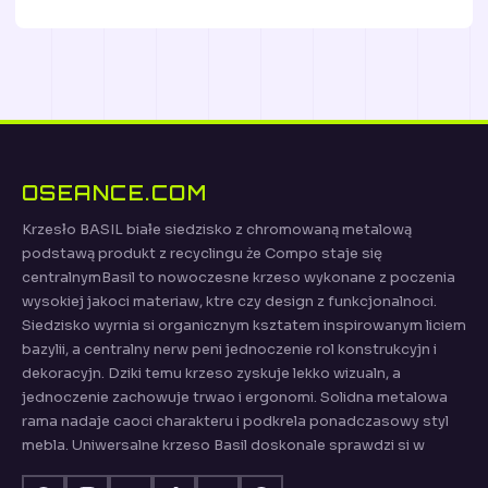
OSEANCE.COM
Krzesło BASIL białe siedzisko z chromowaną metalową
podstawą produkt z recyclingu że Compo staje się
centralnymBasil to nowoczesne krzeso wykonane z poczenia
wysokiej jakoci materiaw, ktre czy design z funkcjonalnoci.
Siedzisko wyrnia si organicznym ksztatem inspirowanym liciem
bazylii, a centralny nerw peni jednoczenie rol konstrukcyjn i
dekoracyjn. Dziki temu krzeso zyskuje lekko wizualn, a
jednoczenie zachowuje trwao i ergonomi. Solidna metalowa
rama nadaje caoci charakteru i podkrela ponadczasowy styl
mebla. Uniwersalne krzeso Basil doskonale sprawdzi si w