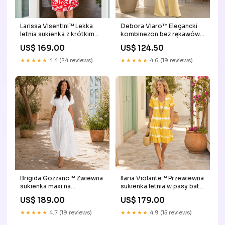
Larissa Visentini™ Lekka
Debora Viaro™ Elegancki
letnia sukienka z krótkim
kombinezon bez rękawów z
rękawem w swobodnym
nogawkami wide leg
US$ 169.00
US$ 124.50
stylu Licht
Kolor:Czarny
★★★★★
4.4 (24 reviews)
★★★★★
4.6 (19 reviews)
Brigida Gozzano™ Zwiewna
Ilaria Violante™ Przewiewna
sukienka maxi na
sukienka letnia w pasy batik
beztroskie letnie dni eye
26-09
US$ 189.00
US$ 179.00
brow trimmer
★★★★★
4.7 (19 reviews)
★★★★★
4.9 (15 reviews)