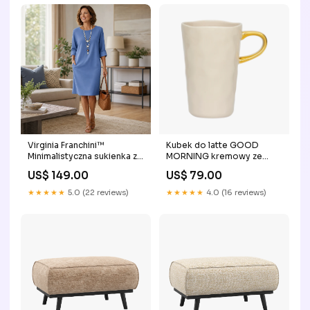
Virginia Franchini™
Kubek do latte GOOD
Minimalistyczna sukienka z
MORNING kremowy ze
kieszeniami na co dzień
złotym stolik nocny
US$ 149.00
US$ 79.00
Rozmiar:L
★★★★★
5.0 (22 reviews)
★★★★★
4.0 (16 reviews)