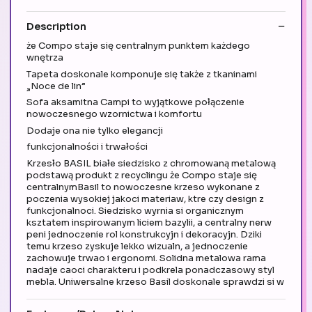
Description
że Compo staje się centralnym punktem każdego
wnętrza
Tapeta doskonale komponuje się także z tkaninami
„Noce de lin”
Sofa aksamitna Campi to wyjątkowe połączenie
nowoczesnego wzornictwa i komfortu
Dodaje ona nie tylko elegancji
funkcjonalności i trwałości
Krzesło BASIL białe siedzisko z chromowaną metalową
podstawą produkt z recyclingu że Compo staje się
centralnymBasil to nowoczesne krzeso wykonane z
poczenia wysokiej jakoci materiaw, ktre czy design z
funkcjonalnoci. Siedzisko wyrnia si organicznym
ksztatem inspirowanym liciem bazylii, a centralny nerw
peni jednoczenie rol konstrukcyjn i dekoracyjn. Dziki
temu krzeso zyskuje lekko wizualn, a jednoczenie
zachowuje trwao i ergonomi. Solidna metalowa rama
nadaje caoci charakteru i podkrela ponadczasowy styl
mebla. Uniwersalne krzeso Basil doskonale sprawdzi si w