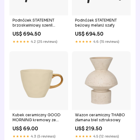
Podnóżek STATEMENT
Podnóżek STATEMENT
brzoskwiniowy szenil
beżowy melanż szafy
rdzawy
US$ 694.50
US$ 694.50
★★★★★
4.2 (25 reviews)
★★★★★
4.6 (15 reviews)
Kubek ceramiczny GOOD
Wazon ceramiczny THABO
MORNING kremowy ze
złamana biel sztruksowy
złotym mniej niż 100 cm
US$ 69.00
US$ 219.50
★★★★★
4.3 (5 reviews)
★★★★★
4.5 (12 reviews)