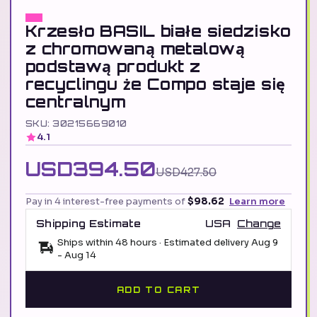
Krzesło BASIL białe siedzisko
z chromowaną metalową
podstawą produkt z
recyclingu że Compo staje się
centralnym
SKU: 30215669010
4.1
USD394.50
USD427.50
Pay in 4 interest-free payments of
$98.62
Learn more
Shipping Estimate
USA
Change
Ships within 48 hours · Estimated delivery
Aug 9
-
Aug 14
ADD TO CART