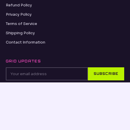
Refund Policy
Privacy Policy
Terms of Service
Shipping Policy
Contact Information
GRID UPDATES
SUBSCRIBE
VISA
PayPal
AMEX
Apple Pay
Shop Pay
© 2026, OSEANCE.COM OSEANCE.COM ·
REFUND POLICY
·
PRIVACY POLICY
·
TERMS OF SERVICE
·
SHIPPING POLICY
·
CONTACT INFORMATION