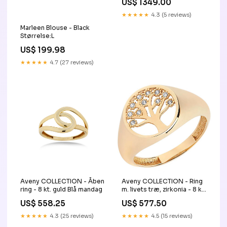
US$ 1349.00
lænke SK-06-03
★★★★★
4.3 (5 reviews)
Marleen Blouse - Black
Størrelse:L
US$ 199.98
★★★★★
4.7 (27 reviews)
Aveny COLLECTION - Åben
Aveny COLLECTION - Ring
ring - 8 kt. guld Blå mandag
m. livets træ, zirkonia - 8 kt.
guld Størrelse:49
US$ 558.25
US$ 577.50
★★★★★
4.3 (25 reviews)
★★★★★
4.5 (15 reviews)