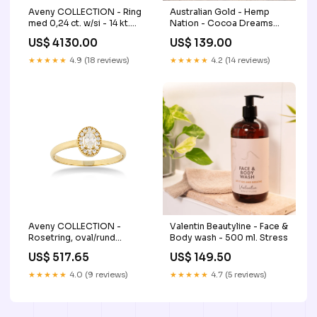
Aveny COLLECTION - Ring
Australian Gold - Hemp
med 0,24 ct. w/si - 14 kt.
Nation - Cocoa Dreams
guld SK-06-03
Body lotion - 83 ml.
US$ 4130.00
US$ 139.00
Olivenolie
★★★★★
4.9 (18 reviews)
★★★★★
4.2 (14 reviews)
Aveny COLLECTION -
Valentin Beautyline - Face &
Rosetring, oval/rund
Body wash - 500 ml. Stress
zirkonia - 8 kt. guld advent
US$ 517.65
US$ 149.50
★★★★★
4.0 (9 reviews)
★★★★★
4.7 (5 reviews)