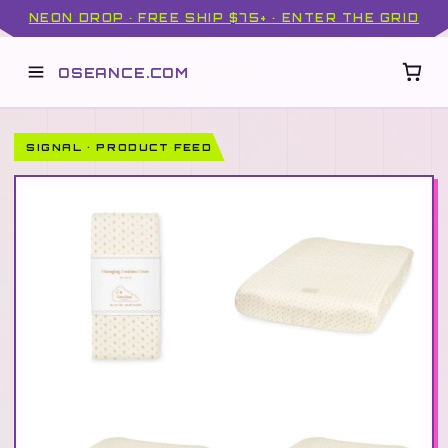
NEON DROP · FREE SHIP $75+ · ENTER THE GRID
OSEANCE.COM
SIGNAL · PRODUCT FEED