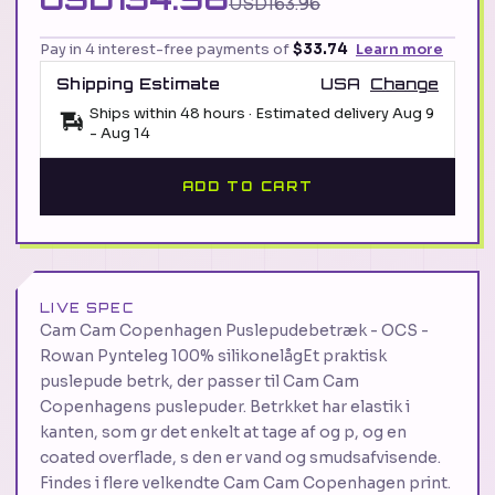
USD163.96
Pay in 4 interest-free payments of
$33.74
Learn more
Shipping Estimate
USA
Change
Ships within 48 hours · Estimated delivery
Aug 9
-
Aug 14
ADD TO CART
LIVE SPEC
Cam Cam Copenhagen Puslepudebetræk - OCS -
Rowan Pynteleg 100% silikonelågEt praktisk
puslepude betrk, der passer til Cam Cam
Copenhagens puslepuder. Betrkket har elastik i
kanten, som gr det enkelt at tage af og p, og en
coated overflade, s den er vand og smudsafvisende.
Findes i flere velkendte Cam Cam Copenhagen print.