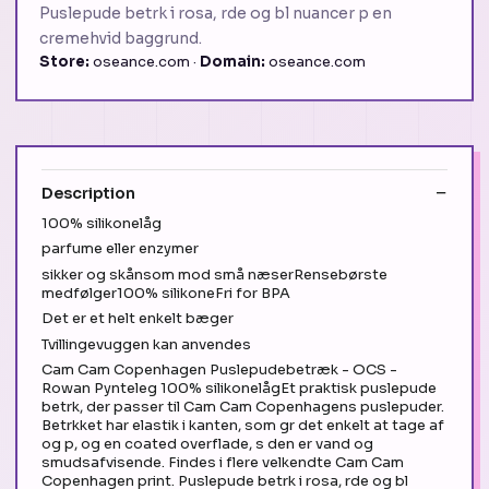
Puslepude betrk i rosa, rde og bl nuancer p en
cremehvid baggrund.
Store:
oseance.com ·
Domain:
oseance.com
Description
100% silikonelåg
parfume eller enzymer
sikker og skånsom mod små næserRensebørste
medfølger100% silikoneFri for BPA
Det er et helt enkelt bæger
Tvillingevuggen kan anvendes
Cam Cam Copenhagen Puslepudebetræk - OCS -
Rowan Pynteleg 100% silikonelågEt praktisk puslepude
betrk, der passer til Cam Cam Copenhagens puslepuder.
Betrkket har elastik i kanten, som gr det enkelt at tage af
og p, og en coated overflade, s den er vand og
smudsafvisende. Findes i flere velkendte Cam Cam
Copenhagen print. Puslepude betrk i rosa, rde og bl