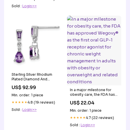
Sold :
Login>>
Sterling Silver Rhodium
Plated Diamond And
Amethyst Post Earrings all
US$ 92.99
In a major milestone for
obesity care, the FDA has
Min. order: 1 piece
approved Wegovy® as the
US$ 22.04
★★★★★
4.8 (19 reviews)
first oral GLP-1 receptor
agonist for chronic weight
Sold :
Login>>
Min. order: 1 piece
management in adults with
obesity or overweight and
★★★★★
4.7 (22 reviews)
related conditions
Sold :
Login>>