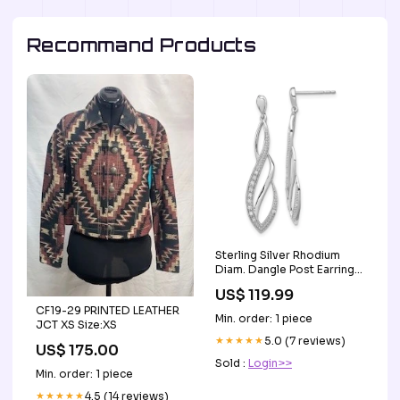
Recommand Products
Sterling Silver Rhodium
Diam. Dangle Post Earrings
Video
US$ 119.99
CF19-29 PRINTED LEATHER
Min. order: 1 piece
JCT XS Size:XS
★★★★★
5.0 (7 reviews)
US$ 175.00
Sold :
Login>>
Min. order: 1 piece
★★★★★
4.5 (14 reviews)