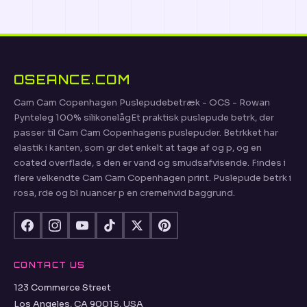
OSEANCE.COM
Cam Cam Copenhagen Puslepudebetræk - OCS - Rowan
Pynteleg 100% silikonelågEt praktisk puslepude betrk, der
passer til Cam Cam Copenhagens puslepuder. Betrkket har
elastik i kanten, som gr det enkelt at tage af og p, og en
coated overflade, s den er vand og smudsafvisende. Findes i
flere velkendte Cam Cam Copenhagen print. Puslepude betrk i
rosa, rde og bl nuancer p en cremehvid baggrund.
CONTACT US
123 Commerce Street
Los Angeles, CA 90015, USA