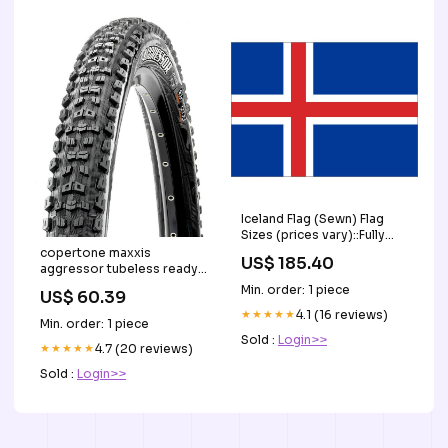
Iceland Flag (Sewn) Flag
Sizes (prices vary)::Fully
Sewn 2.5yd (2280 x
copertone maxxis
US$ 185.40
1140mm)
aggressor tubeless ready
double down 29x2 30
Min. order: 1 piece
US$ 60.39
portaborraccia syncros
★★★★★
4.1 (16 reviews)
co2
Min. order: 1 piece
Sold :
Login>>
★★★★★
4.7 (20 reviews)
Sold :
Login>>