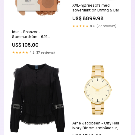
XXL-hjørnesofa med
sovefunktion Dining & Bar
US$ 8899.98
★★★★★
4.0 (27 reviews)
Idun - Bronzer -
Sommardröm - 621
badeværelse
US$ 105.00
★★★★★
4.2 (17 reviews)
Arne Jacobsen - City Hall
Ivory Bloom armbåndsur, Ø
34 mm - Guld PVD med