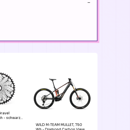
ravel
ch - schwarz
44 Zähne
WILD M-TEAM MULLET, 750
Wh - Diamond Carbon View