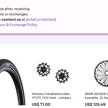
e after receiving.
rns or exchanges.
 contact us
at
[email protected]
urn & Exchange Policy
SRAM XD/XDR G
Shimano Schaltwerkrollen,
Kassette, 12-fa
11T/11T, 11/12-fach - schwarz
Abstufung:10 - 
Pflege
US$ 125.49
US$ 71.00