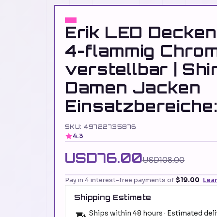
Erik LED Decken
4-flammig Chro
verstellbar | Shi
Damen Jacken
Einsatzbereiche
SKU: 49722735876
4.3
USD76.00
USD108.00
Pay in 4 interest-free payments of
$19.00
Lea
Shipping Estimate
Ships within 48 hours · Estimated del