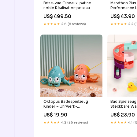
Brise-vue Oiseaux, patine
Marathon Plus 
noble Réalisation:poteau
Performance L
Drahtreifen - 
US$ 499.50
US$ 43.90
Reifengröße:37
Zoll
★★★★★
4.6 (8 reviews)
★★★★★
4.4 (
Oktopus Badespielzeug
Bad Spielzeug
Kinder – Uhrwerk-
Steckbare Wa
Schwimmfigur zum Ziehen für
Saugnäpfen f
US$ 19.90
US$ 23.90
Wasser & Land Wasserbahn
Dusche Stoffp
★★★★★
4.2 (26 reviews)
★★★★★
4.1 (1