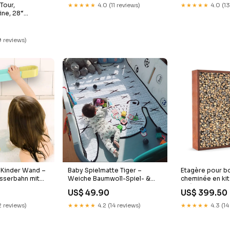
Tour,
★★★★★
4.0 (13
★★★★★
4.0 (11 reviews)
ine, 28“
schwarz/reflex
-622 / 28 x 1.4
9 reviews)
 Kinder Wand –
Baby Spielmatte Tiger –
Etagère pour b
sserbahn mit
Weiche Baumwoll-Spiel- &
cheminée en kit
ür Badewanne &
Krabbelmatte für
latérale, acier 
US$ 49.90
US$ 399.50
uppe Kinder
Kinderzimmer und Dekoration
Taille:180 x 180
Weihnachten Ringwurf
2 reviews)
★★★★★
4.2 (14 reviews)
★★★★★
4.3 (14
Spielzeug