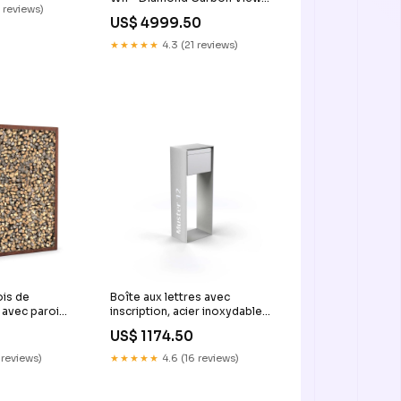
 reviews)
(Matt)/Mars Red (Gloss)
US$ 4999.50
Rahmengröße:XL
★★★★★
4.3 (21 reviews)
ois de
Boîte aux lettres avec
 avec paroi
inscription, acier inoxydable
inoxydable
Positionnement:des deux
US$ 1174.50
côtés
 reviews)
★★★★★
4.6 (16 reviews)