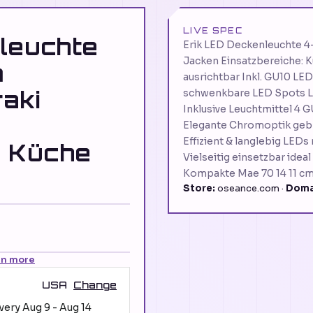
LIVE SPEC
leuchte
Erik LED Deckenleuchte 4
Jacken Einsatzbereiche: 
m
ausrichtbar Inkl. GU10 LED
raki
schwenkbare LED Spots Lich
Inklusive Leuchtmittel 4
Elegante Chromoptik gebrs
Effizient & langlebig LEDs
: Küche
Vielseitig einsetzbar ide
Kompakte Mae 70 14 11 cm
Store:
oseance.com ·
Doma
rn more
USA
Change
ivery
Aug 9
-
Aug 14