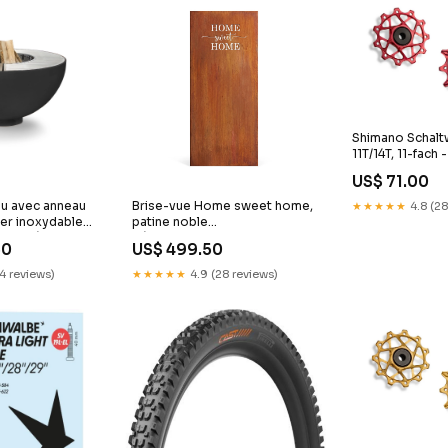
Shimano Schaltw
11T/14T, 11-fach 
Gurte & Straps
US$ 71.00
eu avec anneau
Brise-vue Home sweet home,
★★★★★
4.8 (28
cier inoxydable
patine noble
e par défaut
Réalisation:Poteau avec bride
50
US$ 499.50
14 reviews)
★★★★★
4.9 (28 reviews)