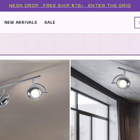
NEON DROP · FREE SHIP $75+ · ENTER THE GRID
NEW ARRIVALS
SALE