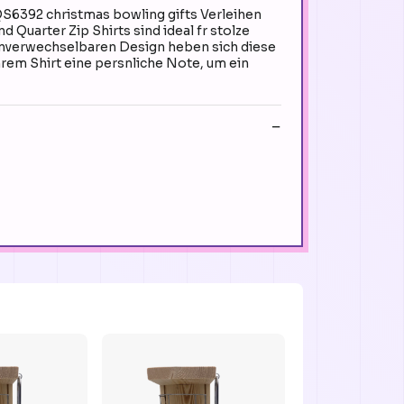
S6392 christmas bowling gifts Verleihen
 Quarter Zip Shirts sind ideal fr stolze
 unverwechselbaren Design heben sich diese
hrem Shirt eine persnliche Note, um ein