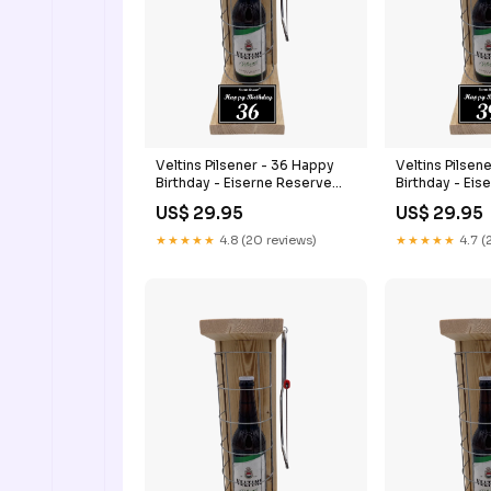
Veltins Pilsener - 36 Happy
Veltins Pilsen
Birthday - Eiserne Reserve
Birthday - Eis
Gitterkäfig Bier Geschenk 36.
Gitterkäfig Bi
US$ 29.95
US$ 29.95
Geburtstag Mutter
Geburtstag G
Firmung
★★★★★
4.8 (20 reviews)
★★★★★
4.7 (