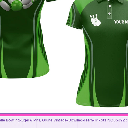
elle Bowlingkugel & Pins, Grüne Vintage-Bowling-Team-Trikots NQS6392 chr