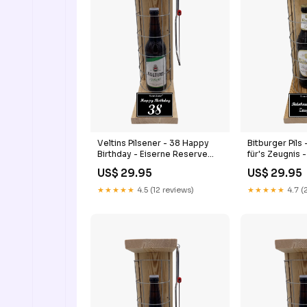
Veltins Pilsener - 38 Happy
Bitburger Pils
Birthday - Eiserne Reserve
für's Zeugnis 
Gitterkäfig Bier Geschenk 38.
Reserve Gitter
US$ 29.95
US$ 29.95
Geburtstag Geschenke zum
Geschenk für 
Führerschein
Ramazzotti Git
★★★★★
4.5 (12 reviews)
★★★★★
4.7 (