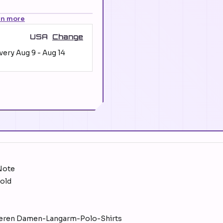
rn more
USA
Change
ivery
Aug 9
-
Aug 14
 Note
bold
unseren Damen-Langarm-Polo-Shirts