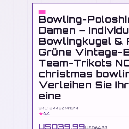
Bowling-Poloshir
Damen – Individu
Bowlingkugel & 
Grüne Vintage-
Team-Trikots 
christmas bowlin
Verleihen Sie Ih
eine
SKU: 24460141914
4.4
USD39.99
USD64.99