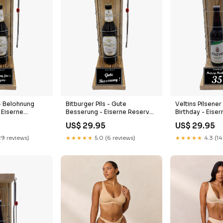
 - Belohnung
Bitburger Pils - Gute
Veltins Pilsene
- Eiserne
Besserung - Eiserne Reserve
Birthday - Eise
käfig Bier
Gitterkäfig Bier Geschenk zur
Gitterkäfig Bie
US$ 29.95
US$ 29.95
Zeugnis
Genesung 74.
Geburtstag Ges
terkäfig
gute zum neuen
29 reviews)
★★★★★
5.0 (6 reviews)
★★★★★
4.3 (14