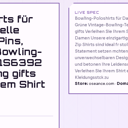
LIVE SPEC
ts für
Bowling-Poloshirts für Da
Grüne Vintage-Bowling-T
elle
gifts Verleihen Sie Ihrem S
Pins,
Damen Unsere einzigartig
Zip Shirts sind ideal fr st
Bowling-
Statement setzen mchten. 
unverwechselbaren Design
NQS6392
und betonen Ihre Leidensc
g gifts
Verleihen Sie Ihrem Shirt 
Kleidungsstck zu
rem Shirt
Store:
oseance.com ·
Doma