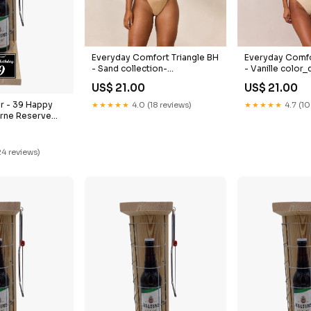
Everyday Comfort Triangle BH
Everyday Comfo
- Sand collection-
- Vanille color_
auto_apparel-all
US$ 21.00
US$ 21.00
er - 39 Happy
★★★★★
4.0 (18 reviews)
★★★★★
4.7 (10
erne Reserve
er Geschenk 39.
eschenk zur
24 reviews)