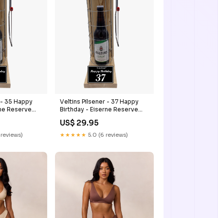
r - 35 Happy
Veltins Pilsener - 37 Happy
rne Reserve
Birthday - Eiserne Reserve
r Geschenk 35.
Gitterkäfig Bier Geschenk 37.
US$ 29.95
chenk alles
Geburtstag 46.
 Heim
 reviews)
★★★★★
5.0 (6 reviews)