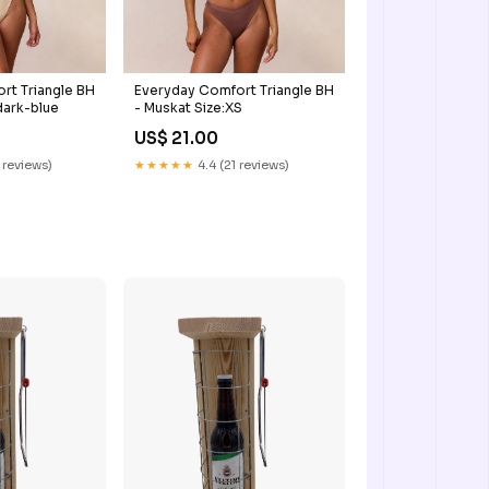
rt Triangle BH
Everyday Comfort Triangle BH
dark-blue
- Muskat Size:XS
US$ 21.00
 reviews)
★★★★★
4.4 (21 reviews)