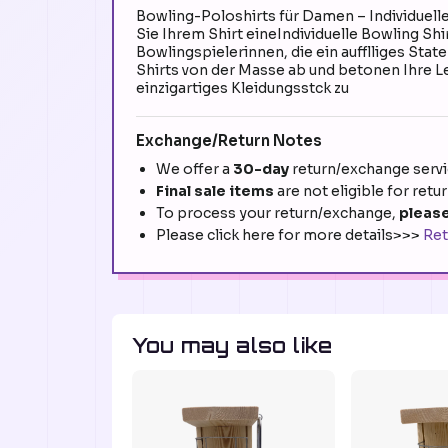
Bowling-Poloshirts für Damen – Individuel
Sie Ihrem Shirt eineIndividuelle Bowling Shi
Bowlingspielerinnen, die ein aufflliges St
Shirts von der Masse ab und betonen Ihre Le
einzigartiges Kleidungsstck zu
Exchange/Return Notes
We offer a
30-day
return/exchange servic
Final sale items
are not eligible for retu
To process your return/exchange,
please
Please click here for more details>>>
Ret
You may also like