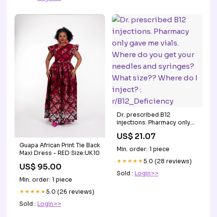
Dr. prescribed B12
injections. Pharmacy only
gave me vials. Where do
US$ 21.07
you get your needles and
Guapa African Print Tie Back
syringes? What size??
Min. order: 1 piece
Maxi Dress - RED Size:UK10
Where do I inject? :
r/B12_Deficiency
★★★★★
5.0 (28 reviews)
US$ 95.00
Sold :
Login>>
Min. order: 1 piece
★★★★★
5.0 (26 reviews)
Sold :
Login>>