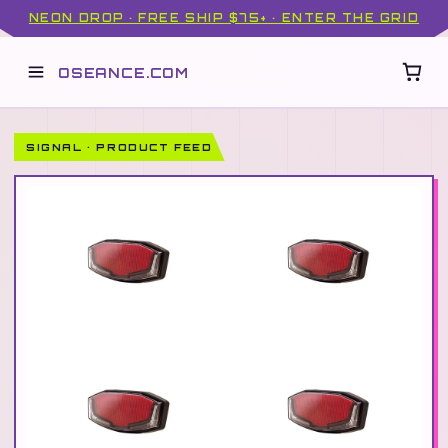
NEON DROP · FREE SHIP $75+ · ENTER THE GRID
OSEANCE.COM
SIGNAL · PRODUCT FEED