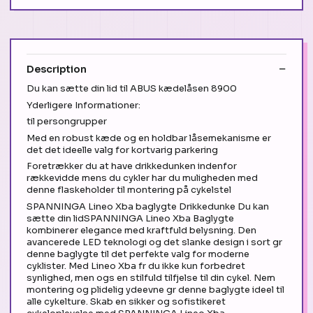
Description
Du kan sætte din lid til ABUS kædelåsen 8900
Yderligere Informationer:
til persongrupper
Med en robust kæde og en holdbar låsemekanisme er
det det ideelle valg for kortvarig parkering
Foretrækker du at have drikkedunken indenfor
rækkevidde mens du cykler har du muligheden med
denne flaskeholder til montering på cykelstel
SPANNINGA Lineo Xba baglygte Drikkedunke Du kan
sætte din lidSPANNINGA Lineo Xba Baglygte
kombinerer elegance med kraftfuld belysning. Den
avancerede LED teknologi og det slanke design i sort gr
denne baglygte til det perfekte valg for moderne
cyklister. Med Lineo Xba fr du ikke kun forbedret
synlighed, men ogs en stilfuld tilfjelse til din cykel. Nem
montering og plidelig ydeevne gr denne baglygte ideel til
alle cykelture. Skab en sikker og sofistikeret