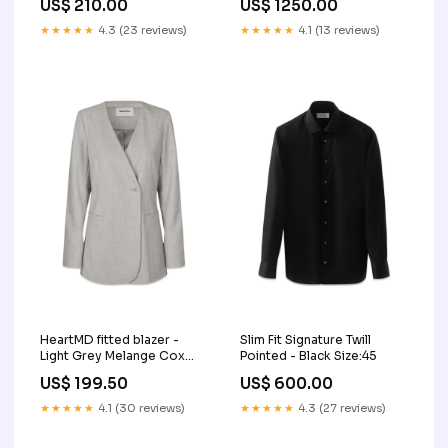
US$ 210.00
US$ 1250.00
★★★★★
4.3 (23 reviews)
★★★★★
4.1 (13 reviews)
HeartMD fitted blazer -
Slim Fit Signature Twill
Light Grey Melange Cox
Pointed - Black Size:45
Panna
US$ 199.50
US$ 600.00
★★★★★
4.1 (30 reviews)
★★★★★
4.3 (27 reviews)