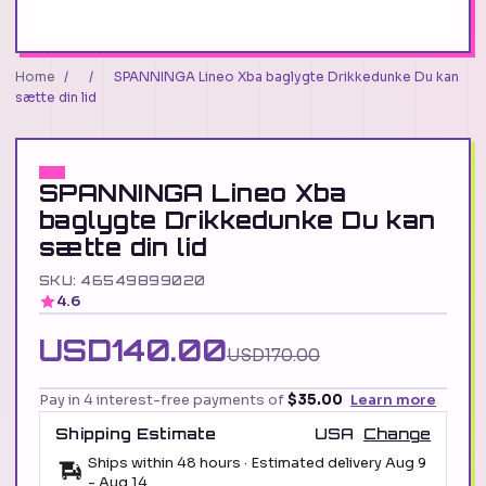
Home
/
/
SPANNINGA Lineo Xba baglygte Drikkedunke Du kan
sætte din lid
SPANNINGA Lineo Xba
baglygte Drikkedunke Du kan
sætte din lid
SKU: 46549899020
4.6
USD140.00
USD170.00
Pay in 4 interest-free payments of
$35.00
Learn more
Shipping Estimate
USA
Change
Ships within 48 hours · Estimated delivery
Aug 9
-
Aug 14