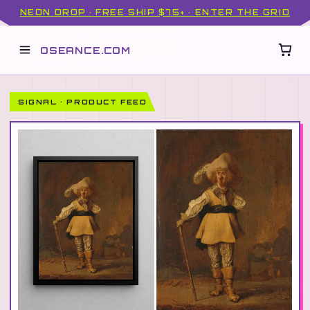
NEON DROP · FREE SHIP $75+ · ENTER THE GRID
OSEANCE.COM
SIGNAL · PRODUCT FEED