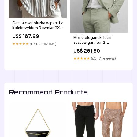
Casualowa bluzka w paski z
kołnierzykiem Rozmiar:2XL
US$ 187.99
Męski elegancki letni
zestaw garnitur 2-
★★★★★
4.7 (22 reviews)
częściowy komplet
US$ 261.50
Rozmiar:M
★★★★★
5.0 (7 reviews)
Recommand Products