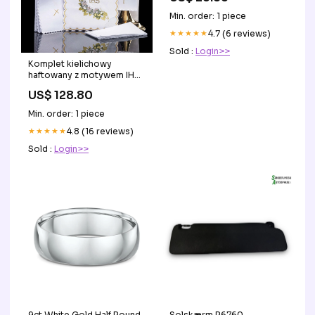
Min. order: 1 piece
★★★★★
4.7 (6 reviews)
Sold :
Login>>
Komplet kielichowy
haftowany z motywem IHS
biały KOR/372
US$ 128.80
Min. order: 1 piece
★★★★★
4.8 (16 reviews)
Sold :
Login>>
9ct White Gold Half Round
Solskærm R6760