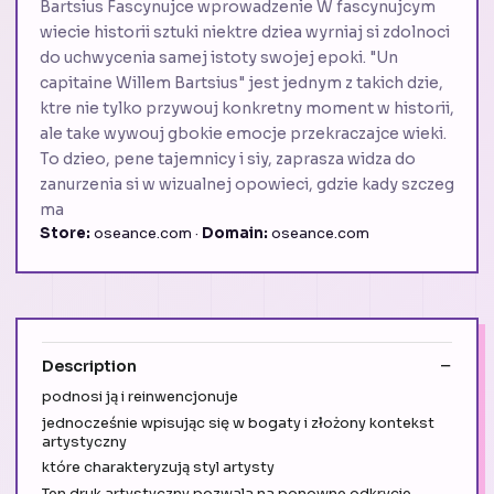
Bartsius Fascynujce wprowadzenie W fascynujcym
wiecie historii sztuki niektre dziea wyrniaj si zdolnoci
do uchwycenia samej istoty swojej epoki. "Un
capitaine Willem Bartsius" jest jednym z takich dzie,
ktre nie tylko przywouj konkretny moment w historii,
ale take wywouj gbokie emocje przekraczajce wieki.
To dzieo, pene tajemnicy i siy, zaprasza widza do
zanurzenia si w wizualnej opowieci, gdzie kady szczeg
ma
Store:
oseance.com ·
Domain:
oseance.com
Description
podnosi ją i reinwencjonuje
jednocześnie wpisując się w bogaty i złożony kontekst
artystyczny
które charakteryzują styl artysty
Ten druk artystyczny pozwala na ponowne odkrycie