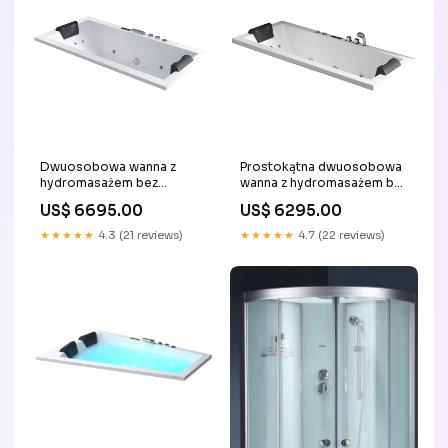
Dwuosobowa wanna z
Prostokątna dwuosobowa
hydromasażem bez
wanna z hydromasażem bez
obudowy GE108-2TSL
obudowy GE109E
US$ 6695.00
US$ 6295.00
(170x80x69cm) wanna z
(190x90x62cm) wanna spa
hydromasażem
★★★★★
4.3 (21 reviews)
★★★★★
4.7 (22 reviews)