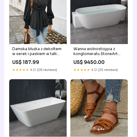
Damska bluzka z dekoltem
Wanna wolnostojąca z
w serek i paskiem w talii
konglomeratu StoneArt
Rozmiar:M
BS-529 (185x81x55cm)
US$ 187.99
US$ 9450.00
Materiał:Powierzchnia
matowa
★★★★★
4.0 (28 reviews)
★★★★★
4.0 (25 reviews)