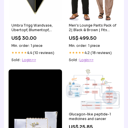
Umbra Trigg Wandvase,
Men's Lounge Pants Pack of
Übertopf, Blumentopf,
2| Black & Brown | Fits
Wanddeko, Deko,
Waist Size 28 to 36
US$ 30.00
US$ 499.50
Schwarz/Messing,
Seasonings & Spices
Keramik/Metall, Groß,
Min. order: 1 piece
Min. order: 1 piece
470752-1137 gpsr
★★★★★
4.4 (10 reviews)
★★★★★
4.2 (18 reviews)
Sold :
Login>>
Sold :
Login>>
Glucagon-like peptide-1
medicines and cancer
US$ 25.85