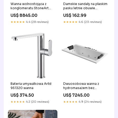
Wanna wolnostojąca z
Damskie sandały na płaskim
konglomeratu StoneArt
pasku letnie obuwie
BS-519 (180x85x55cm)
Rozmiar:37
US$ 8845.00
US$ 162.99
umywalka wolnostojaca
★★★★★
4.4 (28 reviews)
★★★★★
4.6 (23 reviews)
Bateria umywalkowa Arild
Dwuosobowa wanna z
951320 wanna
hydromasażem bez
obudowy GE108-1TSL
US$ 374.50
US$ 7245.00
(180x80x62cm) umywalka z
konglomeratu
★★★★★
4.2 (20 reviews)
★★★★★
4.9 (24 reviews)