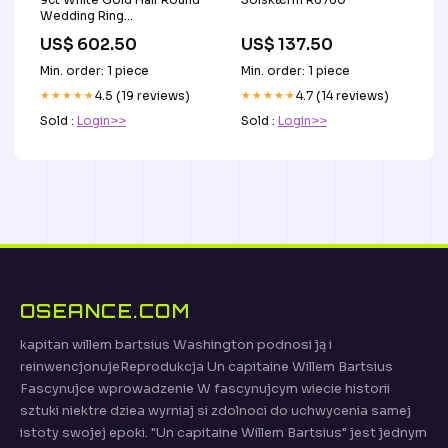
Wedding Ring
Cut_Marquise
US$ 602.50
US$ 137.50
Min. order: 1 piece
Min. order: 1 piece
★★★★★
4.5 (19 reviews)
★★★★★
4.7 (14 reviews)
Sold :
Login>>
Sold :
Login>>
OSEANCE.COM
kapitan willem bartsius Washington podnosi ją i
reinwencjonujeReprodukcja Un capitaine Willem Bartsius
Fascynujce wprowadzenie W fascynujcym wiecie historii
sztuki niektre dziea wyrniaj si zdolnoci do uchwycenia samej
istoty swojej epoki. "Un capitaine Willem Bartsius" jest jednym