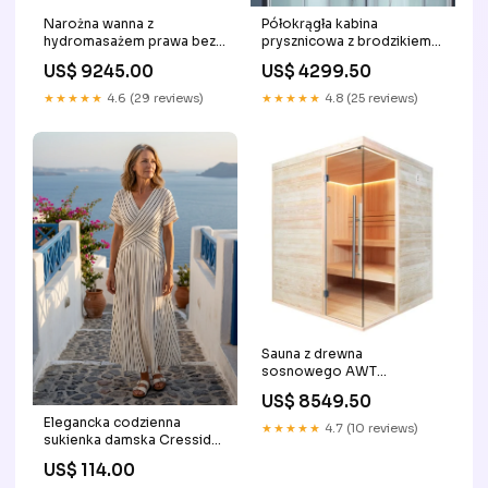
Narożna wanna z
Półokrągła kabina
hydromasażem prawa bez
prysznicowa z brodzikiem
obudowy GE105TSL
EAGO 900-26IH
US$ 9245.00
US$ 4299.50
(180x130x62cm) wanna
(90x90x230cm) wanna z
hydromasażem
★★★★★
4.6 (29 reviews)
★★★★★
4.8 (25 reviews)
Sauna z drewna
sosnowego AWT
E1805(180x180x210cm)
US$ 8549.50
kabina prysznicowa
Elegancka codzienna
★★★★★
4.7 (10 reviews)
sukienka damska Cressida
Rozmiar:3XL
US$ 114.00