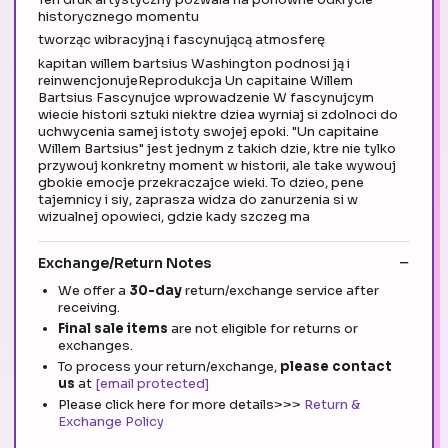
historycznego momentu
tworząc wibracyjną i fascynującą atmosferę
kapitan willem bartsius Washington podnosi ją i
reinwencjonujeReprodukcja Un capitaine Willem
Bartsius Fascynujce wprowadzenie W fascynujcym
wiecie historii sztuki niektre dziea wyrniaj si zdolnoci do
uchwycenia samej istoty swojej epoki. "Un capitaine
Willem Bartsius" jest jednym z takich dzie, ktre nie tylko
przywouj konkretny moment w historii, ale take wywouj
gbokie emocje przekraczajce wieki. To dzieo, pene
tajemnicy i siy, zaprasza widza do zanurzenia si w
wizualnej opowieci, gdzie kady szczeg ma
Exchange/Return Notes
We offer a
30-day
return/exchange service after
receiving.
Final sale items
are not eligible for returns or
exchanges.
To process your return/exchange,
please contact
us
at
[email protected]
Please click here for more details>>>
Return &
Exchange Policy