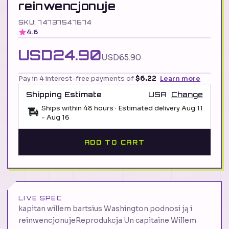
reinwencjonuje
SKU: 74737547674
4.6
USD24.90
USD65.90
Pay in 4 interest-free payments of
$6.22
Learn more
Shipping Estimate
USA
Change
Ships within 48 hours · Estimated delivery
Aug 11
-
Aug 16
ADD TO CART
LIVE SPEC
kapitan willem bartsius Washington podnosi ją i
reinwencjonujeReprodukcja Un capitaine Willem