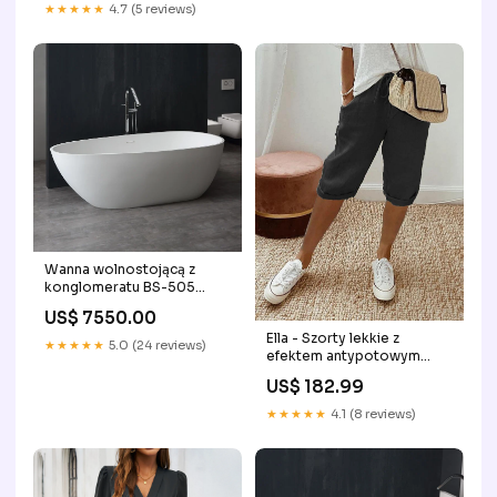
★★★★★
4.7 (5 reviews)
Wanna wolnostojącą z
konglomeratu BS-505
(171x85x56cm) brodzik
US$ 7550.00
Ella - Szorty lekkie z
★★★★★
5.0 (24 reviews)
efektem antypotowym
Kolor:Beżowy
US$ 182.99
★★★★★
4.1 (8 reviews)