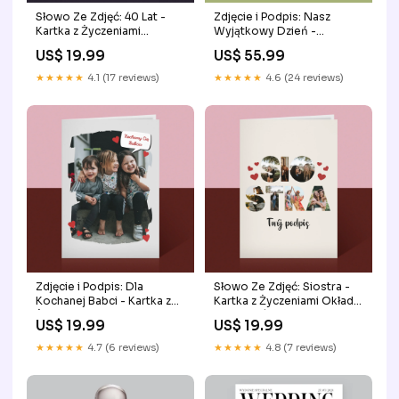
Słowo Ze Zdjęć: 40 Lat -
Zdjęcie i Podpis: Nasz
Kartka z Życzeniami
Wyjątkowy Dzień -
Size:Standardowa
Poduszka z Nadrukiem
US$ 19.99
US$ 55.99
Size:50x50
★★★★★
4.1 (17 reviews)
★★★★★
4.6 (24 reviews)
Zdjęcie i Podpis: Dla
Słowo Ze Zdjęć: Siostra -
Kochanej Babci - Kartka z
Kartka z Życzeniami Okładki
Życzeniami Dla
Magazynów(ok)
US$ 19.99
US$ 19.99
Chrzestnego(ok)
★★★★★
4.7 (6 reviews)
★★★★★
4.8 (7 reviews)