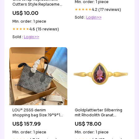
Min. order: 1 piece
Cutters Style:Replacement
Cutter
★★★★★
4.2 (17 reviews)
US$ 10.00
Sold :
Login>>
Min. order: 1 piece
★★★★★
4.6 (15 reviews)
Sold :
Login>>
LOU* 25SS denim
Goldplattierter Silberring
shopping bag Size:19*9*14
mit Rhodolith Granat
CM
Luxury-P126
US$ 157.99
US$ 78.00
Min. order: 1 piece
Min. order: 1 piece