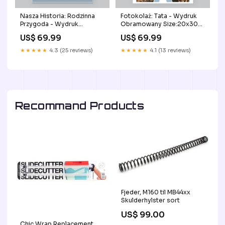
Nasza Historia: Rodzinna
Fotokolaż: Tata - Wydruk
Przygoda - Wydruk
Obramowany Size:20x30
Obramowany Koszulki(ok)
cm
US$ 69.99
US$ 69.99
★★★★★
4.3 (25 reviews)
★★★★★
4.1 (13 reviews)
Recommand Products
Fjeder, M160 til MB44xx
Skulderhylster sort
US$ 99.00
Chic Wrap Replacement