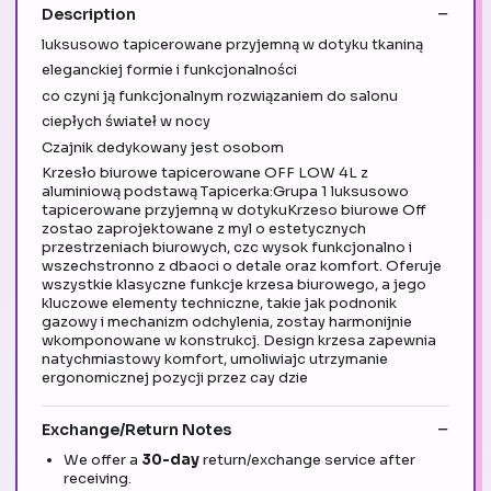
Description
luksusowo tapicerowane przyjemną w dotyku tkaniną
eleganckiej formie i funkcjonalności
co czyni ją funkcjonalnym rozwiązaniem do salonu
ciepłych świateł w nocy
Czajnik dedykowany jest osobom
Krzesło biurowe tapicerowane OFF LOW 4L z
aluminiową podstawą Tapicerka:Grupa 1 luksusowo
tapicerowane przyjemną w dotykuKrzeso biurowe Off
zostao zaprojektowane z myl o estetycznych
przestrzeniach biurowych, czc wysok funkcjonalno i
wszechstronno z dbaoci o detale oraz komfort. Oferuje
wszystkie klasyczne funkcje krzesa biurowego, a jego
kluczowe elementy techniczne, takie jak podnonik
gazowy i mechanizm odchylenia, zostay harmonijnie
wkomponowane w konstrukcj. Design krzesa zapewnia
natychmiastowy komfort, umoliwiajc utrzymanie
ergonomicznej pozycji przez cay dzie
Exchange/Return Notes
We offer a
30-day
return/exchange service after
receiving.