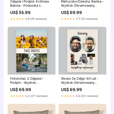
Zdjęcie i Podpis: Królowa
Metryczka Dziecka: Ramka -
Babcia - Poduszka z
Wydruk Obramowany
Nadrukiem Dla Szefa
Size:40x50
US$ 55.99
US$ 69.99
★★★★★
4.9 (19 reviews)
★★★★★
4.7 (10 reviews)
Fotokolaż: 2 Zdjęcia i
Słowo Ze Zdjęć: 60 Lat -
Podpis - Wydruk
Wydruk Obramowany
Obramowany Available
Size:30x40
US$ 69.99
US$ 69.99
Product:Produkt cyfrowy
★★★★★
4.0 (27 reviews)
★★★★★
4.5 (20 reviews)