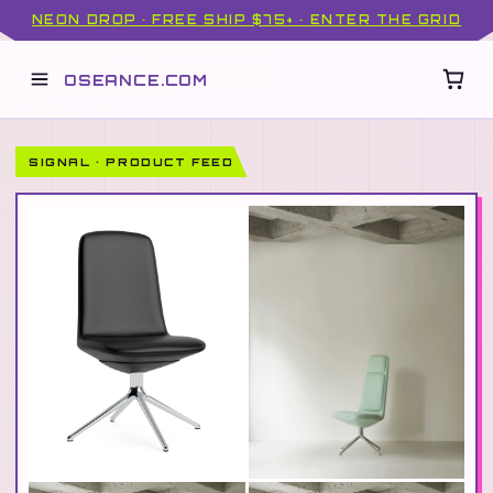
NEON DROP · FREE SHIP $75+ · ENTER THE GRID
OSEANCE.COM
SIGNAL · PRODUCT FEED