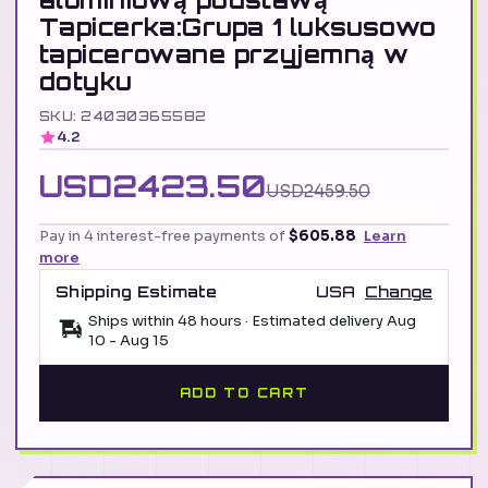
Tapicerka:Grupa 1 luksusowo
tapicerowane przyjemną w
dotyku
SKU: 24030365582
4.2
USD2423.50
USD2459.50
Pay in 4 interest-free payments of
$605.88
Learn
more
Shipping Estimate
USA
Change
Ships within 48 hours · Estimated delivery
Aug
10
-
Aug 15
ADD TO CART