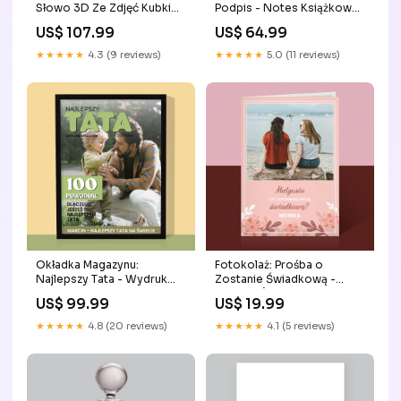
Słowo 3D Ze Zdjęć Kubki
Podpis - Notes Książkowy
Termiczne
z Nadrukiem
US$ 107.99
US$ 64.99
Color:Granatowy
★★★★★
4.3 (9 reviews)
★★★★★
5.0 (11 reviews)
Okładka Magazynu:
Fotokolaż: Prośba o
Najlepszy Tata - Wydruk
Zostanie Świadkową -
Obramowany Color:Czarna
Kartka z Życzeniami Zdjęcia
US$ 99.99
US$ 19.99
i Wydruki(ok)
★★★★★
4.8 (20 reviews)
★★★★★
4.1 (5 reviews)