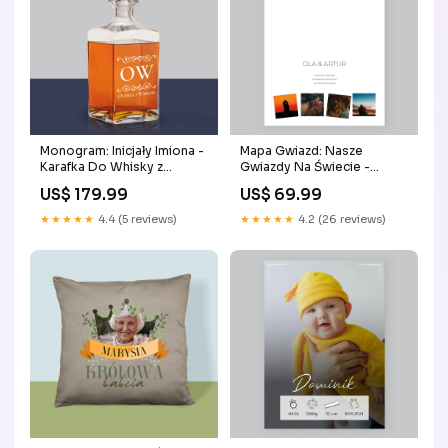
Monogram: Inicjały Imiona -
Mapa Gwiazd: Nasze
Karafka Do Whisky z
Gwiazdy Na Świecie -
Grawerem Poduszka
Wydruk Obramowany Na
US$ 179.99
US$ 69.99
70 Urodziny
★★★★★
4.4 (5 reviews)
★★★★★
4.2 (26 reviews)