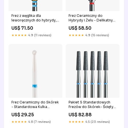
Frez z węglika dla
Frez Ceramiczny do
leworęcznych do hybrydy,
Hybrydy i Żelu - Delikatny
żelu i akrylu ze złotą
Walec czarny
US$ 71.50
US$ 58.50
powłoką - standardowy
stożek cool
★★★★★
4.9 (11 reviews)
★★★★★
4.9 (15 reviews)
Frez Ceramiczny do Skórek
Pakiet 5 Standardowych
- Standardowa Kulka
Frezów do Skórek- Ścięty
średniozaawansowany
Stożek 2w1
US$ 29.25
US$ 82.88
★★★★★
4.8 (7 reviews)
★★★★★
4.5 (23 reviews)