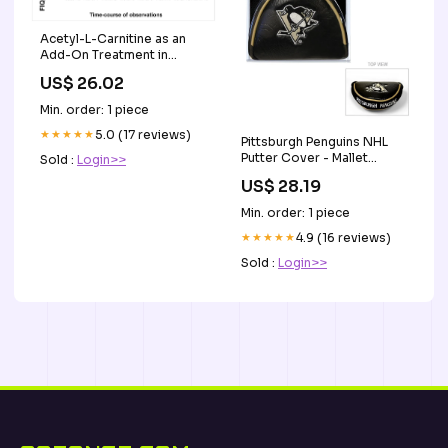
Acetyl-L-Carnitine as an
Add-On Treatment in
Fibromyalgia Syndrome: A
US$ 26.02
Retrospective Analysis on
183 Patients, According to
Min. order: 1 piece
the Generalized Linear
Mixed Model for
★★★★★
5.0 (17 reviews)
Pittsburgh Penguins NHL
Longitudinal Data
Putter Cover - Mallet
Sold :
Login>>
Nashville Predators
US$ 28.19
Min. order: 1 piece
★★★★★
4.9 (16 reviews)
Sold :
Login>>