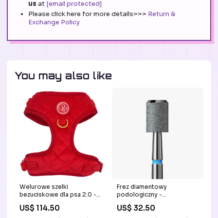
us
at
[email protected]
Please click here for more details>>>
Return &
Exchange Policy
You may also like
Welurowe szelki
Frez diamentowy
bezuciskowe dla psa 2.0 -
podologiczny -
czerwone kolorgrupa_rv-
standardowy walec bez
US$ 114.50
US$ 32.50
obroża-bez-muszki
paska