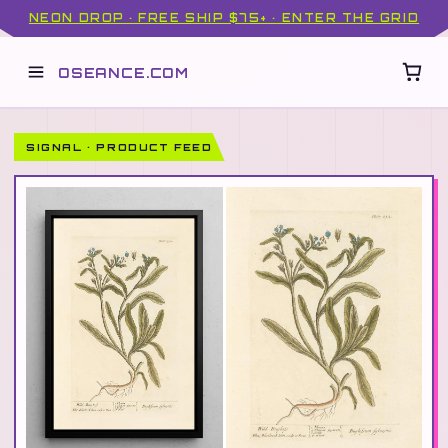
NEON DROP · FREE SHIP $75+ · ENTER THE GRID
OSEANCE.COM
SIGNAL · PRODUCT FEED