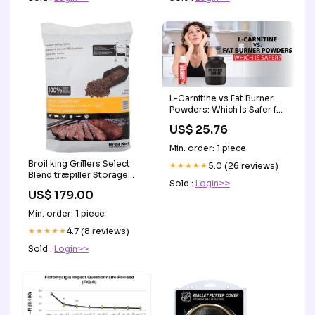
L-Carnitine vs Fat Burner
Powders: Which Is Safer for
Weight Loss?
US$ 25.76
Min. order: 1 piece
Broil king Grillers Select
★★★★★
5.0 (26 reviews)
Blend træpiller Storage
Sold :
Login>>
And Shelves
US$ 179.00
Min. order: 1 piece
★★★★★
4.7 (8 reviews)
Sold :
Login>>