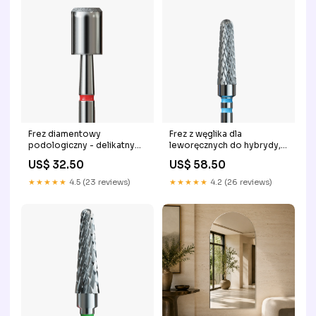
Frez diamentowy
Frez z węglika dla
podologiczny - delikatny
leworęcznych do hybrydy,
walec szpic
żelu i akrylu - standardowy
US$ 32.50
US$ 58.50
stożek 5w1
★★★★★
4.5 (23 reviews)
★★★★★
4.2 (26 reviews)