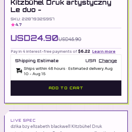
Kitzbühel Druk artystyczny
Le duo -
SKU: 22879325957
4.7
USD24.90
USD45.90
Pay in 4 interest-free payments of
$6.22
Learn more
Shipping Estimate
USA
Change
Ships within 48 hours · Estimated delivery
Aug
10
-
Aug 15
ADD TO CART
LIVE SPEC
dzika bzy elizabeth blackwell Kitzbühel Druk