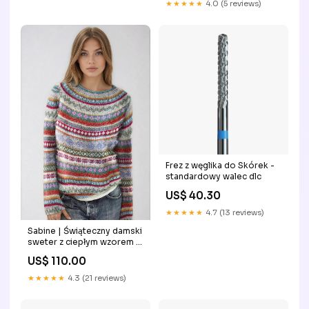
★★★★★
4.0 (5 reviews)
Frez z węglika do Skórek -
standardowy walec dlc
US$ 40.30
★★★★★
4.7 (13 reviews)
Sabine | Świąteczny damski
sweter z ciepłym wzorem w
zimowym stylu Rozmiar:S
US$ 110.00
★★★★★
4.3 (21 reviews)