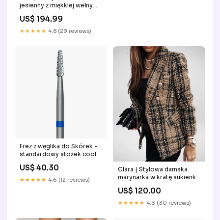
jesienny z miękkiej wełny
sweter na chłodne dni
US$ 194.99
★★★★★
4.8 (29 reviews)
Frez z węglika do Skórek -
standardowy stożek cool
US$ 40.30
Clara | Stylowa damska
marynarka w kratę sukienka
★★★★★
4.6 (12 reviews)
na bale
US$ 120.00
★★★★★
4.3 (30 reviews)