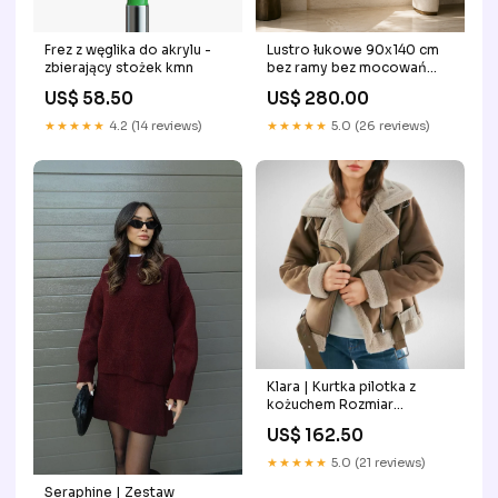
Frez z węglika do akrylu -
Lustro łukowe 90x140 cm
zbierający stożek kmn
bez ramy bez mocowań
BRKX
US$ 58.50
US$ 280.00
★★★★★
4.2 (14 reviews)
★★★★★
5.0 (26 reviews)
Klara | Kurtka pilotka z
kożuchem Rozmiar
(wypada mały):S
US$ 162.50
★★★★★
5.0 (21 reviews)
Seraphine | Zestaw