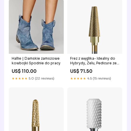
Hallie | Damskie zamszowe
Frez z węglika- Idealny do
kowbojki Spodnie do pracy
Hybrydy, Żelu, Pedicure ze
Złotą Powłoką - Delikatny
US$ 110.00
US$ 71.50
Stożek Bestseller
★★★★★
5.0 (22 reviews)
★★★★★
4.5 (15 reviews)