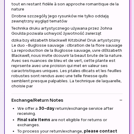
tout en restant fidèle à son approche romantique de la
nature
Drobne szczegóły jego rysunków nie tylko oddają
zewnętrzny wygląd tematów
Technika druku artystycznego używana przez Johna
Goulda pozwala uchwycić żywotność zwierząt
dzika bzy elizabeth blackwell Kitzbühel Druk artystyczny
Le duo -Buglosse sauvage : clbration de la flore sauvage
La reproduction de la Buglosse sauvage, uvre dElizabeth
Blackwell, nous invite dcouvrir la beaut brute de la nature.
Avec ses nuances de bleu et de vert, cette plante est
reprsente avec une prcision qui met en valeur ses
caractristiques uniques. Les ptales dlicats et les feuilles
robustes sont rendus avec une telle finesse quils
semblent presque palpables. La technique de laquarelle,
choisie par
Exchange/Return Notes
We offer a
30-day
return/exchange service after
receiving.
Final sale items
are not eligible for returns or
exchanges.
To process your return/exchange,
please contact