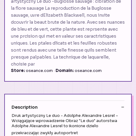
artystyczny Le duo -Buglosse sauvage : clbration de
la flore sauvage La reproduction de la Buglosse
sauvage, uvre dElizabeth Blackwell, nous invite
dcouvrir la beaut brute de la nature. Avec ses nuances
de bleu et de vert, cette plante est reprsente avec
une prcision qui met en valeur ses caractristiques
uniques. Les ptales dlicats et les feuilles robustes
sont rendus avec une telle finesse quils semblent
presque palpables. La technique de laquarelle,
choisie par
Store:
oseance.com ·
Domain:
oseance.com
Description
Druk artystyczny Le duo - Adolphe Alexandre Lesrel –
Wciągające wprowadzenie Obraz "Le duo" autorstwa
Adolphe Alexandre Lesrel to ikonicne dzieło
przekraczając zwykły autoportret