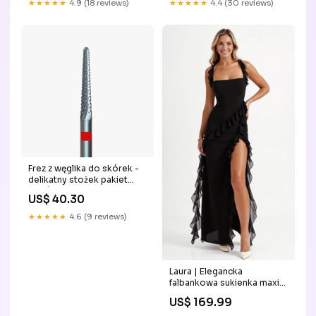
★★★★★
4.9 (18 reviews)
★★★★★
4.4 (30 reviews)
Frez z węglika do skórek -
delikatny stożek pakiet
frezów
US$ 40.30
★★★★★
4.6 (9 reviews)
Laura | Elegancka
falbankowa sukienka maxi
Codzienne buty damskie
US$ 169.99