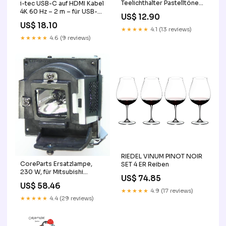
Teelichthalter Pastelltöne
i-tec USB-C auf HDMI Kabel
Kerzen
4K 60 Hz – 2 m – für USB-
US$ 12.90
C/Thunderbolt 3 Geräte
US$ 18.10
base-discountable
★★★★★
4.1 (13 reviews)
★★★★★
4.6 (9 reviews)
RIEDEL VINUM PINOT NOIR
CoreParts Ersatzlampe,
SET 4 ER Reiben
230 W, für Mitsubishi
US$ 74.85
Electric, u. a. EW330U,
US$ 58.46
EX320, EX330U base-
★★★★★
4.9 (17 reviews)
discountable
★★★★★
4.4 (29 reviews)