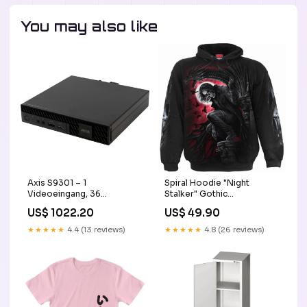
You may also like
Axis S9301 – 1
Spiral Hoodie "Night
Videoeingang, 36
Stalker" Gothic
Wiedergabekanäle, 8192
Kapuzenpullover Dark
US$ 1022.20
US$ 49.90
MB, Windows 10 IoT, 100–
Forest
240 V AC, 182 × 178 × 36
★★★★★
4.4 (13 reviews)
★★★★★
4.8 (26 reviews)
mm base-discountable