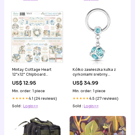
Mintay Cottage Heart
Kółko zawieszka kulka z
12"x12" Chipboard
cyrkoniami srebrny
Ephemera Sheet Paint
zapięcie captive bead
US$ 12.95
US$ 34.99
topseller-titanium-piercing
Min. order: 1 piece
Min. order: 1 piece
★★★★★
4.1 (24 reviews)
★★★★★
4.5 (27 reviews)
Sold :
Login>>
Sold :
Login>>