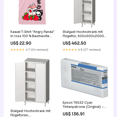
Kawaii T-Shirt "Angry Panda"
Stalgast Hochschrank mit
in rosa 100 % Baumwolle
Flügeltür, 500x500x2000
Größe:S
mm, verschweißt READY
US$ 22.90
US$ 462.50
★★★★★
4.7 (24 reviews)
★★★★★
4.9 (27 reviews)
Epson T6532 Cyan
Tintenpatrone (Original) –
Stalgast Hochschrank mit
200 ml – für Stylus Pro
US$ 136.91
Flügeltüren,
4900 SpectroProofer UV –