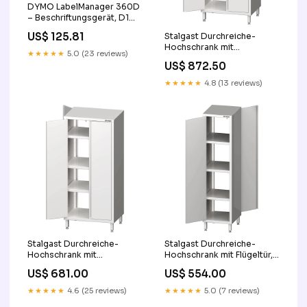
DYMO LabelManager 360D
– Beschriftungsgerät, D1
bis 19 mm, 180×180 dpi, 12
US$ 125.81
Stalgast Durchreiche-
mm/s, USB base-
Hochschrank mit
discountable
★★★★★
5.0 (23 reviews)
Flügeltüren,
US$ 872.50
1200x500x1800 mm,
verschweißt REVIEW
★★★★★
4.8 (13 reviews)
Stalgast Durchreiche-
Stalgast Durchreiche-
Hochschrank mit
Hochschrank mit Flügeltür,
Flügeltüren,
600x500x2000 mm,
US$ 681.00
US$ 554.00
800x500x1800 mm,
verschweißt READY
verschweißt OK
★★★★★
4.6 (25 reviews)
★★★★★
5.0 (7 reviews)