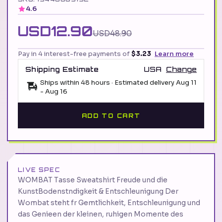
4.6
USD12.90
USD48.90
Pay in 4 interest-free payments of
$3.23
Learn more
Shipping Estimate
USA
Change
Ships within 48 hours · Estimated delivery
Aug 11
-
Aug 16
ADD TO CART
LIVE SPEC
WOMBAT Tasse Sweatshirt Freude und die
KunstBodenstndigkeit & Entschleunigung Der
Wombat steht fr Gemtlichkeit, Entschleunigung und
das Genieen der kleinen, ruhigen Momente des