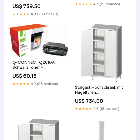
1000x600x2000 mm,
C13T653200 base-
★★★★★
4.3 (19 reviews)
US$ 739.50
verschweißt READY
discountable
★★★★★
4.9 (23 reviews)
Q-CONNECT Q2610A
Schwarz Toner –
Kompatibel – 6'000 Seiten
US$ 60.13
base-discountable
★★★★★
4.2 (23 reviews)
Stalgast Hochschrank mit
Flügeltüren,
900x700x2000 mm,
US$ 734.00
verschweißt REVIEW
★★★★★
4.8 (13 reviews)