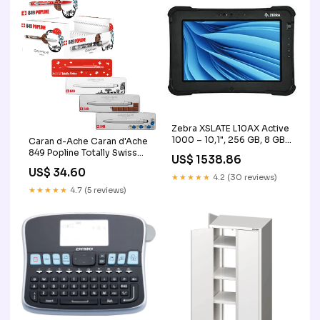
Zebra XSLATE L10AX Active
1000 – 10,1", 256 GB, 8 GB
Caran d-Ache Caran d'Ache
RAM, Wi‑Fi, Schwarz, IP65
849 Popline Totally Swiss
US$ 1538.86
base-discountable
Kugelschreiber – Blau,
US$ 34.60
Spitze 1 mm,
★★★★★
4.2 (30 reviews)
Druckmechanik, Aluminium,
★★★★★
4.7 (5 reviews)
nachfüllbar base-
discountable