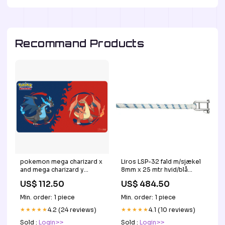
Recommand Products
pokemon mega charizard x
Liros LSP-32 fald m/sjækel
and mega charizard y
8mm x 25 mtr hvid/blå
playmat ninetales
HK6243
US$ 112.50
US$ 484.50
Min. order: 1 piece
Min. order: 1 piece
★★★★★
4.2 (24 reviews)
★★★★★
4.1 (10 reviews)
Sold :
Login>>
Sold :
Login>>