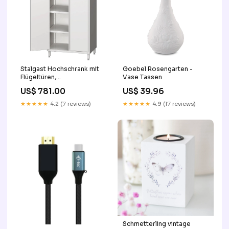
Stalgast Hochschrank mit
Goebel Rosengarten -
Flügeltüren,
Vase Tassen
1000x700x2000 mm,
US$ 781.00
US$ 39.96
verschweißt OK
★★★★★
4.2 (7 reviews)
★★★★★
4.9 (17 reviews)
Schmetterling vintage