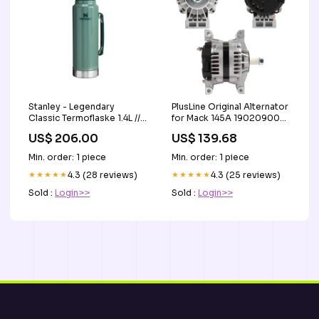
Stanley - Legendary
PlusLine Original Alternator
Classic Termoflaske 1.4L //
for Mack 145A 19020900+
Hammertone Green
Test
US$ 206.00
US$ 139.68
Militærbælter
Min. order: 1 piece
Min. order: 1 piece
★★★★★
4.3 (28 reviews)
★★★★★
4.3 (25 reviews)
Sold :
Login>>
Sold :
Login>>