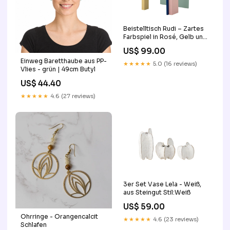
Beistelltisch Rudi – Zartes
Farbspiel in Rosé, Gelb und
Grün Cup
US$ 99.00
Einweg Baretthaube aus PP-
★★★★★
5.0 (16 reviews)
Vlies - grün | 49cm Butyl
US$ 44.40
★★★★★
4.6 (27 reviews)
3er Set Vase Lela - Weiß,
aus Steingut Stil:Weiß
US$ 59.00
Ohrringe - Orangencalcit
★★★★★
4.6 (23 reviews)
Schlafen