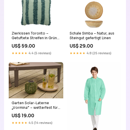
Zierkissen Toronto –
Schale Simba – Natur, aus
Getuftete Streifen in Grün
Steingut gefertigt Linen
Extra_LED Beleuchtung
US$ 59.00
US$ 29.00
★★★★★
4.4 (5 reviews)
★★★★★
4.8 (25 reviews)
Garten Solar-Laterne
„Vormina“ – wetterfest für
Balkon & Outdoor-Bereich
US$ 19.00
Stil:grün
★★★★★
4.5 (14 reviews)