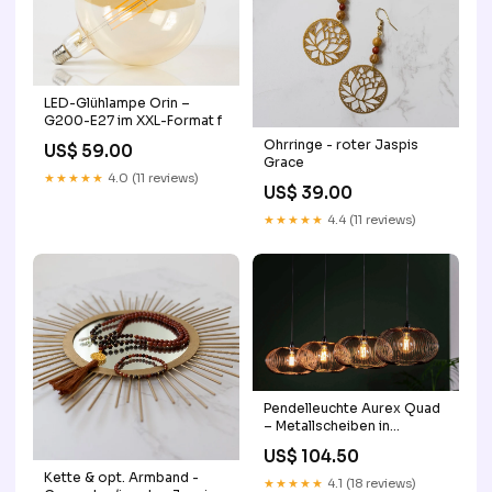
LED-Glühlampe Orin –
G200-E27 im XXL-Format f
Ohrringe - roter Jaspis
US$ 59.00
Grace
★★★★★
4.0 (11 reviews)
US$ 39.00
★★★★★
4.4 (11 reviews)
Pendelleuchte Aurex Quad
– Metallscheiben in
Schwarznickel mit goldenen
US$ 104.50
Akzenten (4-flammig)
Kette & opt. Armband -
Breite_160cm
★★★★★
4.1 (18 reviews)