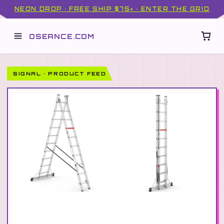
NEON DROP · FREE SHIP $75+ · ENTER THE GRID
OSEANCE.COM
SIGNAL · PRODUCT FEED