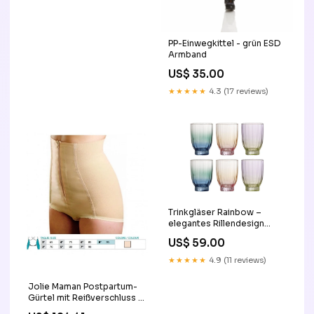
PP-Einwegkittel - grün ESD
Armband
US$ 35.00
★★★★★
4.3 (17 reviews)
Trinkgläser Rainbow –
elegantes Rillendesign
(6er-Set) Stil:Bunt
US$ 59.00
★★★★★
4.9 (11 reviews)
Jolie Maman Postpartum-
Gürtel mit Reißverschluss –
Ref. Nr. 3042 ST Dreilagiges