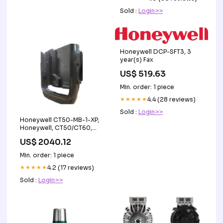
Sold :
Login>>
Honeywell DCP-SFT3, 3
year(s) Fax
US$ 519.63
Min. order: 1 piece
★★★★★
4.4 (28 reviews)
Sold :
Login>>
Honeywell CT50-MB-1-XP,
Honeywell, CT50/CT60,
Black Pos Accessories
US$ 2040.12
Min. order: 1 piece
★★★★★
4.2 (17 reviews)
Sold :
Login>>