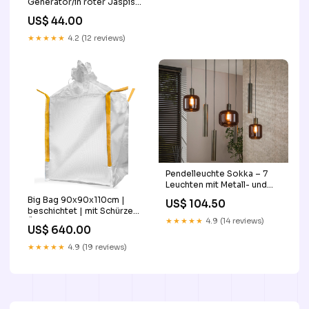
Generator/in roter Jaspis
Typen-Kette
US$ 44.00
★★★★★
4.2 (12 reviews)
Pendelleuchte Sokka – 7
Leuchten mit Metall- und
Glashauben in Braun
Big Bag 90x90x110cm |
US$ 104.50
Stil:Braun
beschichtet | mit Schürze
★★★★★
4.9 (14 reviews)
Überziehschuhe
US$ 640.00
★★★★★
4.9 (19 reviews)