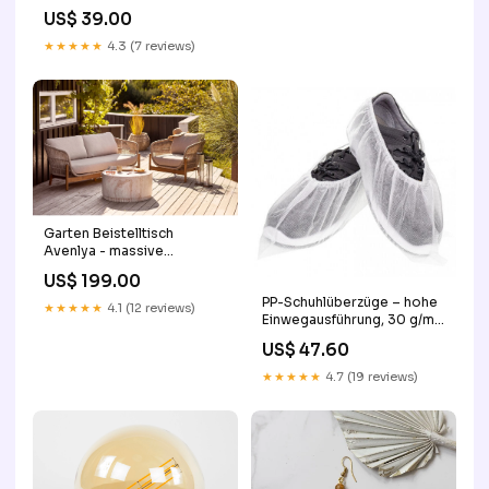
US$ 39.00
★★★★★
4.3 (7 reviews)
Garten Beistelltisch
Avenlya - massive
Steinoptik Stil:Grau
US$ 199.00
PP-Schuhlüberzüge – hohe
★★★★★
4.1 (12 reviews)
Einwegausführung, 30 g/m²,
CE Kat. I, 500 Stück - weiß
US$ 47.60
Butoject
★★★★★
4.7 (19 reviews)