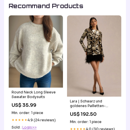
Recommand Products
Round Neck Long Sleeve
Sweater Bodysuits
Lara | Schwarz und
US$ 35.99
goldenes Pailletten-
Minikleid mit hohem
Min. order: 1 piece
US$ 192.50
Ausschnitt und
Federbesatz SS26 On Hold
★★★★★
4.9 (24 reviews)
Min. order: 1 piece
Sold :
Login>>
★★★★★
4.0 (30 reviews)