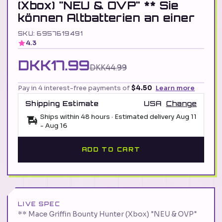
(Xbox) "NEU & OVP" ** Sie
können Altbatterien an einer
SKU: 6957619491
4.3
DKK17.99
DKK44.99
Pay in 4 interest-free payments of
$4.50
Learn more
Shipping Estimate
USA
Change
Ships within 48 hours · Estimated delivery
Aug 11
-
Aug 16
ADD TO CART
LIVE SPEC
** Mace Griffin Bounty Hunter (Xbox) "NEU & OVP"