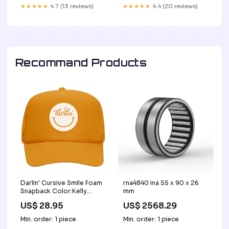
★★★★★
4.7 (13 reviews)
★★★★★
4.4 (20 reviews)
Recommand Products
Darlin' Cursive Smile Foam
rna4840 ina 55 x 90 x 26
Snapback Color:Kelly
mm
Green
US$ 28.95
US$ 2568.29
Min. order: 1 piece
Min. order: 1 piece