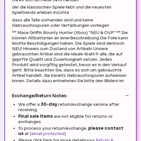
der die klassischen Spiele liebt und die neuesten
Spieltrends erleben möchte
dass alle Teile vorhanden sind und keine
Gebrauchsspuren oder Verfärbungen vorliegen
** Mace Griffin Bounty Hunter (Xbox) "NEU & OVP" ** Sie
können Altbatterien an einerBeschreibung Die Folie kann
leichte Beschdigungen haben. Die Spiele sind dennoch
NEU! Hinweis zum Zustand von Artikeln Unsere
gebrauchten Artikel sind die ideale Wahl fr alle, die auf
geprfte Qualitt und Zuverlssigkeit setzen. Jedes
Produkt wird sorgfltig getestet, bevor es in den Verkauf
geht. Bitte beachten Sie, dass es sich um gebrauchte
Artikel handelt, die bereits Gebrauchsspuren aufweisen
knnen. Details dazu entnehmen Sie bitte den Bildern im
Exchange/Return Notes
We offer a
30-day
return/exchange service after
receiving.
Final sale items
are not eligible for returns or
exchanges.
To process your return/exchange,
please contact
us
at
[email protected]
Please click here for more details>>>
Return &