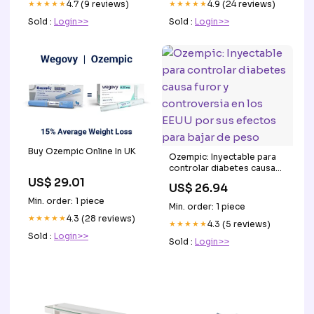
★★★★★
4.7 (9 reviews)
★★★★★
4.9 (24 reviews)
Sold :
Login>>
Sold :
Login>>
Buy Ozempic Online In UK
Ozempic: Inyectable para
controlar diabetes causa
furor y controversia en los
US$ 29.01
US$ 26.94
EEUU por sus efectos para
Min. order: 1 piece
bajar de peso
Min. order: 1 piece
★★★★★
4.3 (28 reviews)
★★★★★
4.3 (5 reviews)
Sold :
Login>>
Sold :
Login>>