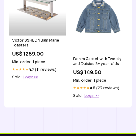
Victor SSHBD4 Bain Marie
Toasters
US$ 1259.00
Denim Jacket with Tweety
Min. order: 1 piece
and Daisies 3+ year-olds
★★★★★
4.7 (11 reviews)
US$ 149.50
Sold :
Login>>
Min. order: 1 piece
★★★★★
4.5 (27 reviews)
Sold :
Login>>