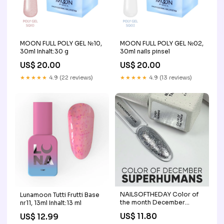
MOON FULL POLY GEL №10,
MOON FULL POLY GEL №02,
30ml Inhalt:30 g
30ml nails pinsel
US$ 20.00
US$ 20.00
★★★★★
4.9 (22 reviews)
★★★★★
4.9 (13 reviews)
NAILSOFTHEDAY Color of
Lunamoon Tutti Frutti Base
the month December
nr11, 13ml Inhalt:13 ml
SUPERHUMANS, 6 ml
US$ 11.80
US$ 12.99
Dreamy