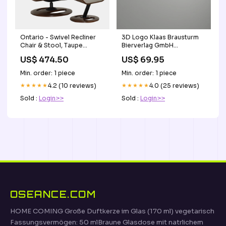
Ontario - Swivel Recliner
3D Logo Klaas Brausturm
Chair & Stool, Taupe
Bierverlag GmbH
Leather Free Size Upgrade
Material:Eiche (3 mm)
US$ 474.50
US$ 69.95
Min. order: 1 piece
Min. order: 1 piece
★★★★★
4.2 (10 reviews)
★★★★★
4.0 (25 reviews)
Sold :
Login>>
Sold :
Login>>
OSEANCE.COM
HOME COMING Große Duftkerze im Glas (170 ml) vegetarisch
Fassungsvermögen: 50 mlBraune Glasdose mit natrlichem