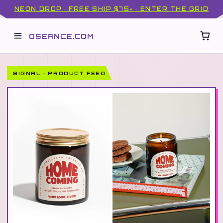
NEON DROP · FREE SHIP $75+ · ENTER THE GRID
OSEANCE.COM
SIGNAL · PRODUCT FEED