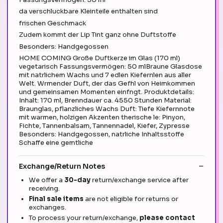
da verschluckbare Kleinteile enthalten sind
frischen Geschmack
Zudem kommt der Lip Tint ganz ohne Duftstoffe
Besonders: Handgegossen
HOME COMING Große Duftkerze im Glas (170 ml)
vegetarisch Fassungsvermögen: 50 mlBraune Glasdose
mit natrlichem Wachs und 7 edlen Kiefernlen aus aller
Welt. Wrmender Duft, der das Gefhl von Heimkommen
und gemeinsamen Momenten einfngt. Produktdetails:
Inhalt: 170 ml, Brenndauer ca. 4550 Stunden Material:
Braunglas, pflanzliches Wachs Duft: Tiefe Kiefernnote
mit warmen, holzigen Akzenten therische le: Pinyon,
Fichte, Tannenbalsam, Tannennadel, Kiefer, Zypresse
Besonders: Handgegossen, natrliche Inhaltsstoffe
Schaffe eine gemtliche
Exchange/Return Notes
We offer a
30-day
return/exchange service after
receiving.
Final sale items
are not eligible for returns or
exchanges.
To process your return/exchange,
please contact