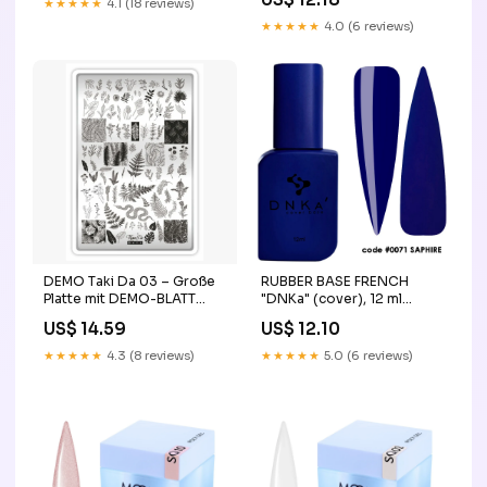
ml
★★★★★
4.1 (18 reviews)
★★★★★
4.0 (6 reviews)
DEMO Taki Da 03 – Große
RUBBER BASE FRENCH
Platte mit DEMO-BLATT
"DNKa" (cover), 12 ml
STALEKS SALE
#0071 Saphire Farbe:Blau
US$ 14.59
US$ 12.10
★★★★★
4.3 (8 reviews)
★★★★★
5.0 (6 reviews)