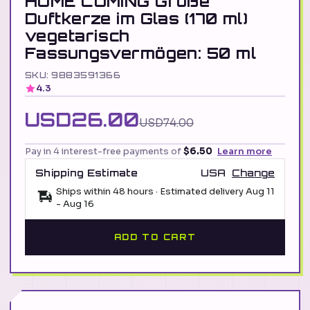
HOME COMING Große
Duftkerze im Glas (170 ml)
vegetarisch
Fassungsvermögen: 50 ml
SKU: 9883591366
4.3
USD26.00
USD74.00
Pay in 4 interest-free payments of
$6.50
Learn more
Shipping Estimate
USA
Change
Ships within 48 hours · Estimated delivery
Aug 11
-
Aug 16
ADD TO CART