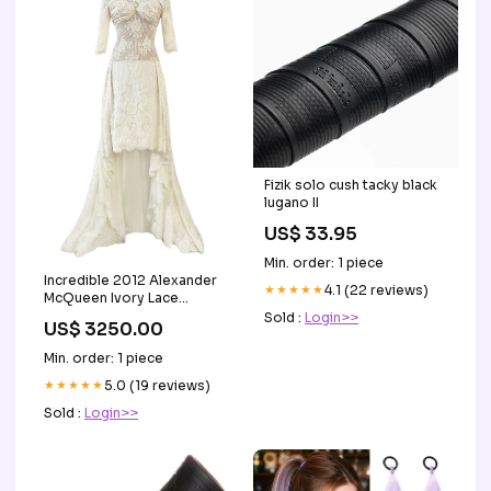
Fizik solo cush tacky black
lugano II
US$ 33.95
Min. order: 1 piece
Incredible 2012 Alexander
★★★★★
4.1 (22 reviews)
McQueen Ivory Lace
Corseted Wedding Dress
Sold :
Login>>
US$ 3250.00
w High Front and Trained
Back designer-gina-frattini
Min. order: 1 piece
★★★★★
5.0 (19 reviews)
Sold :
Login>>