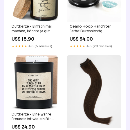
Duftkerze - Einfach mal
Ceado Hoop Handfilter
machen, könnte ja gut
Farbe:Durchsichtig
werden. candle1
US$ 18.90
US$ 34.00
★★★★★
4.6 (6 reviews)
★★★★★
4.6 (28 reviews)
Duftkerze - Eine wahre
Freundin ist wie ein BH:
Schwer zu finden,
US$ 24.90
unterstützend erhebend