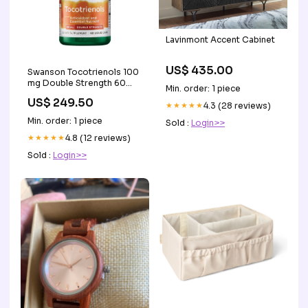
Lavinmont Accent Cabinet
US$ 435.00
Swanson Tocotrienols 100
mg Double Strength 60
Min. order: 1 piece
kapslar leder-and-ben
US$ 249.50
★★★★★
4.3 (28 reviews)
Min. order: 1 piece
Sold :
Login>>
★★★★★
4.8 (12 reviews)
Sold :
Login>>