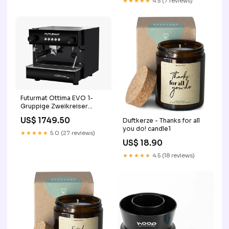
★★★★★
4.5 (7 reviews)
Futurmat Ottima EVO 1-
Gruppige Zweikreiser
Siebträgermaschine
US$ 1749.50
Duftkerze - Thanks for all
professional inklusive
you do! candle1
Garantie Farbe:Schwarz
★★★★★
5.0 (27 reviews)
US$ 18.90
★★★★★
4.5 (18 reviews)