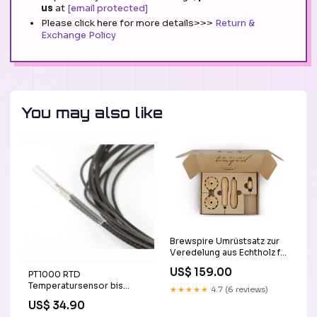
us
at
[email protected]
Please click here for more details>>>
Return &
Exchange Policy
You may also like
Brewspire Umrüstsatz zur
Veredelung aus Echtholz für
Rocket R58 Tune
US$ 159.00
PT1000 RTD
Ausführung:Walnuss
Temperatursensor bis
★★★★★
4.7 (6 reviews)
500°C CNC Zubehör
US$ 34.90