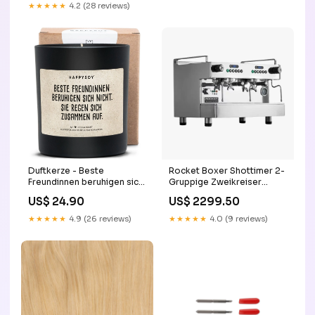
★★★★★
4.2 (28 reviews)
Duftkerze - Beste
Rocket Boxer Shottimer 2-
Freundinnen beruhigen sich
Gruppige Zweikreiser
nicht. Sie regen sich
Siebträgermaschine
US$ 24.90
US$ 2299.50
zusammen auf. candle1
professional inklusive
Garantie
★★★★★
4.9 (26 reviews)
★★★★★
4.0 (9 reviews)