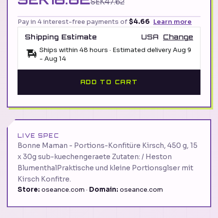
SEK47.62
Pay in 4 interest-free payments of
$4.66
Learn more
Shipping Estimate
USA
Change
Ships within 48 hours · Estimated delivery
Aug 9
-
Aug 14
ADD TO CART
LIVE SPEC
Bonne Maman - Portions-Konfitüre Kirsch, 450 g, 15
x 30g sub-kuechengeraete Zutaten: / Heston
BlumenthalPraktische und kleine Portionsglser mit
Kirsch Konfitre.
Store:
oseance.com ·
Domain:
oseance.com