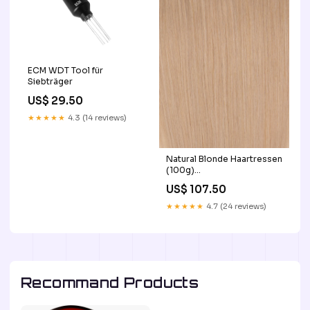
ECM WDT Tool für
Siebträger
US$ 29.50
★★★★★
4.3 (14 reviews)
Natural Blonde Haartressen
(100g)
mws_apo_generated
US$ 107.50
★★★★★
4.7 (24 reviews)
Recommand Products