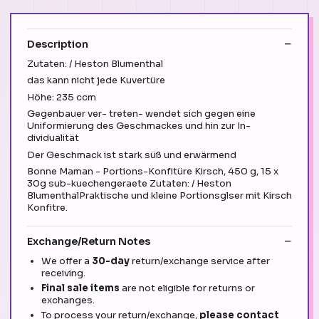
Description
Zutaten: / Heston Blumenthal
das kann nicht jede Kuvertüre
Höhe: 235 ccm
Gegenbauer ver- treten- wendet sich gegen eine
Uniformierung des Geschmackes und hin zur In-
dividualität
Der Geschmack ist stark süß und erwärmend
Bonne Maman - Portions-Konfitüre Kirsch, 450 g, 15 x
30g sub-kuechengeraete Zutaten: / Heston
BlumenthalPraktische und kleine Portionsglser mit Kirsch
Konfitre.
Exchange/Return Notes
We offer a
30-day
return/exchange service after
receiving.
Final sale items
are not eligible for returns or
exchanges.
To process your return/exchange,
please contact