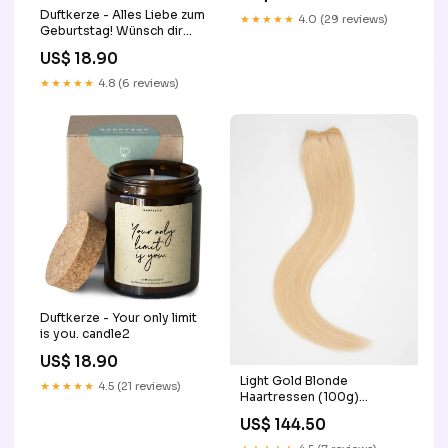
Duftkerze - Alles Liebe zum
★★★★★
4.0 (29 reviews)
Geburtstag! Wünsch dir
was und lass deinen Traum
US$ 18.90
wahr werden. candle2
★★★★★
4.8 (6 reviews)
Duftkerze - Your only limit
is you. candle2
US$ 18.90
Light Gold Blonde
★★★★★
4.5 (21 reviews)
Haartressen (100g)
volumizer
US$ 144.50