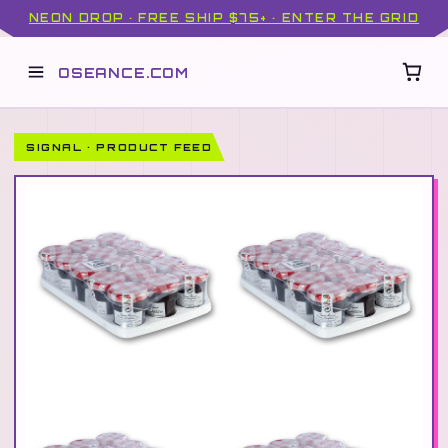
NEON DROP · FREE SHIP $75+ · ENTER THE GRID
OSEANCE.COM
SIGNAL · PRODUCT FEED