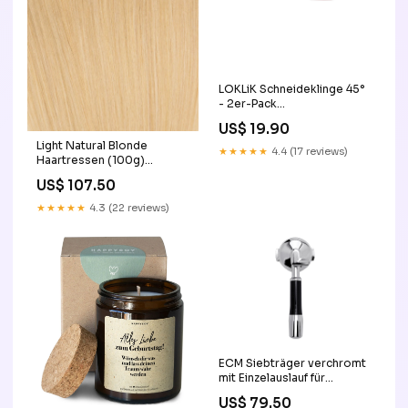
LOKLiK Schneideklinge 45°
- 2er-Pack
Hersteller_Raise3D
US$ 19.90
Light Natural Blonde
★★★★★
4.4 (17 reviews)
Haartressen (100g)
shsdchildproduct
US$ 107.50
★★★★★
4.3 (22 reviews)
ECM Siebträger verchromt
mit Einzelauslauf für
Siebträger
US$ 79.50