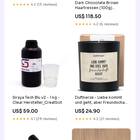
Dark Chocolate Brown
und ganz nah am Herzen.
★★★★★
4.2 (13 reviews)
Haartressen (100g)
candle2
shsdparentproduct
US$ 118.50
★★★★★
4.2 (6 reviews)
Siraya Tech Blu v2 - 1 kg -
Duftkerze - Liebe kommt
Clear Hersteller_Creatbot
und geht, aber Freundschaft
bleibt. candle1
US$ 59.00
US$ 24.90
★★★★★
4.1 (29 reviews)
★★★★★
4.2 (21 reviews)