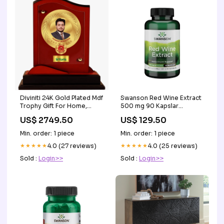
Diviniti 24K Gold Plated Mdf
Swanson Red Wine Extract
Trophy Gift For Home,
500 mg 90 Kapslar
Office Decoration|
Hälsokost övrigt
US$ 2749.50
US$ 129.50
Congratulations Trophy
For Celebrations,
Min. order: 1 piece
Min. order: 1 piece
Ceremony, Events &
Functions-Custom 01 24K
★★★★★
4.0 (27 reviews)
★★★★★
4.0 (25 reviews)
gold plated
Sold :
Login>>
Sold :
Login>>