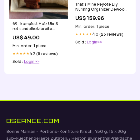
That's Mine Peyote Lily
Nursing Organizer Liewood
Sandlegetøj
US$ 159.96
69 . komplett Holz Uhr S
Min. order: 1 piece
rot sandelholz breite
36mm armband Komplett
★★★★★
4.0 (23 reviews)
US$ 49.00
Holz Uhren
Sold :
Login>>
Min. order: 1 piece
★★★★★
4.2 (5 reviews)
Sold :
Login>>
OSEANCE.COM
Bonne Maman - Portions-Konfitüre Kirsch, 450 g, 15 x 30g
sub-kuechengeraete Zutaten: / Heston BlumenthalPraktische