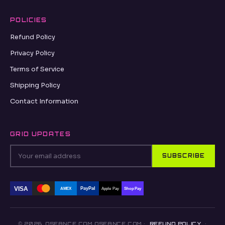
POLICIES
Refund Policy
Privacy Policy
Terms of Service
Shipping Policy
Contact Information
GRID UPDATES
SUBSCRIBE
VISA
PayPal
AMEX
Apple Pay
Shop Pay
© 2026, OSEANCE.COM OSEANCE.COM ·
REFUND POLICY
·