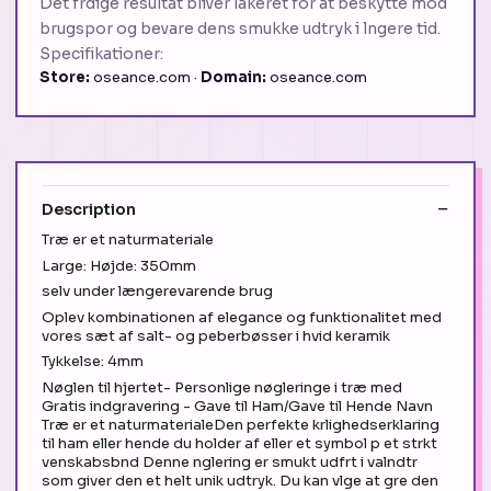
Det frdige resultat bliver lakeret for at beskytte mod
brugspor og bevare dens smukke udtryk i lngere tid.
Specifikationer:
Store:
oseance.com ·
Domain:
oseance.com
Description
Træ er et naturmateriale
Large: Højde: 350mm
selv under længerevarende brug
Oplev kombinationen af elegance og funktionalitet med
vores sæt af salt- og peberbøsser i hvid keramik
Tykkelse: 4mm
Nøglen til hjertet- Personlige nøgleringe i træ med
Gratis indgravering - Gave til Ham/Gave til Hende Navn
Træ er et naturmaterialeDen perfekte krlighedserklaring
til ham eller hende du holder af eller et symbol p et strkt
venskabsbnd Denne nglering er smukt udfrt i valndtr
som giver den et helt unik udtryk. Du kan vlge at gre den