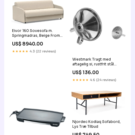
Eivor 160 Sovesofa m.
Springmadras, Beige From
Akeneo
US$ 8940.00
★★★★★
4.3 (22 reviews)
Westmark Tragt med
aftagelig si, rustfrit stål
Storage and shelves
US$ 136.00
★★★★★
4.6 (24 reviews)
Njordec Kodiaq Sofabord,
Lys Træ Tilbud
US$ 749.50