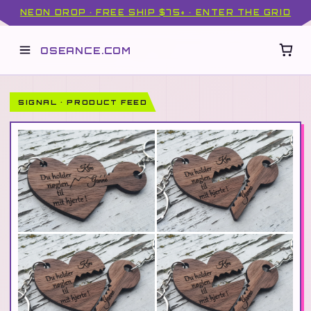
NEON DROP · FREE SHIP $75+ · ENTER THE GRID
OSEANCE.COM
SIGNAL · PRODUCT FEED