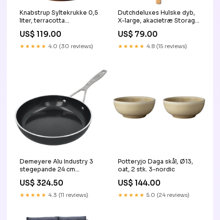
Knabstrup Syltekrukke 0,5
Dutchdeluxes Hulske dyb,
liter, terracotta
X-large, akacietræ Storage
Haveglad.dk
and shelves
US$ 119.00
US$ 79.00
★★★★★
4.0 (30 reviews)
★★★★★
4.8 (15 reviews)
Demeyere Alu Industry 3
Potteryjo Daga skål, Ø13,
stegepande 24 cm
oat, 2 stk. 3-nordic
KitchenOne.dk
US$ 324.50
US$ 144.00
★★★★★
4.3 (11 reviews)
★★★★★
5.0 (24 reviews)