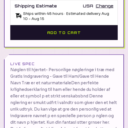
Shipping Estimate
USA
Change
Ships within 48 hours · Estimated delivery
Aug
10
-
Aug 15
ADD TO CART
LIVE SPEC
Nøglen til hjertet- Personlige nøgleringe i træ med
Gratis indgravering - Gave til Ham/Gave til Hende
Navn Træ er et naturmaterialeDen perfekte
krlighedserklaring til ham eller hende du holder af
eller et symbol p et strkt venskabsbnd Denne
nglering er smukt udfrt i valndtr som giver den et helt
unik udtryk. Du kan vlge at gre den personlig ved at
indgravere navnet p en specielle person p nglen og
dit navn p hjertet. Kun din fantasi stter grnser her.