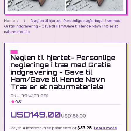
Home
/
/
Nøglen til hjertet- Personlige nøgleringe i træ med
Gratis indgravering - Gave til Ham/Gave til Hende Navn Træ er et
naturmateriale
Nøglen til hjertet- Personlige
nøgleringe i træ med Gratis
indgravering - Gave til
Ham/Gave til Hende Navn
Træ er et naturmateriale
SKU: 79141371291
4.8
USD149.00
USD186.00
Pay in 4 interest-free payments of
$37.25
Learn more