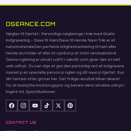
OSEANCE.COM
Nøglen til hjertet- Personlige nøgleringe i træ med Gratis
indgravering - Gave til Ham/Gave til Hende Navn Træ er et
naturmaterialeDen perfekte krlighedserklaring til ham eller
hende du holder af eller et symbol p et strkt venskabsbnd
Denne nglering er smukt udfrt i valndtr som giver den et helt
unik udtryk. Du kan vlge at gre den personlig ved at indgravere
navnet p en specielle person p nglen og dit navn p hjertet. Kun
din fantasi stter grnser her. Det frdige resultat bliver lakeret
for at beskytte mod brugspor og bevare dens smukke udtryk i
lngere tid. Specifikationer:
CONTACT US