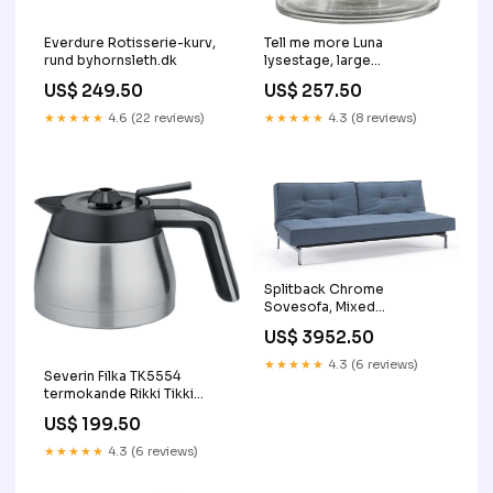
Everdure Rotisserie-kurv,
Tell me more Luna
rund byhornsleth.dk
lysestage, large
Havemøbelland.dk
US$ 249.50
US$ 257.50
★★★★★
4.6 (22 reviews)
★★★★★
4.3 (8 reviews)
Splitback Chrome
Sovesofa, Mixed
Dance/Light Blue Tilføjet til
US$ 3952.50
lager Wotu
★★★★★
4.3 (6 reviews)
Severin Filka TK5554
termokande Rikki Tikki
Shop
US$ 199.50
★★★★★
4.3 (6 reviews)