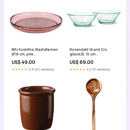
Bitz Kusintha Glastallerken
Rosendahl Grand Cru
Ø18 cm, pink
glasskål, 15 cm
byhornsleth.dk
KitchenOne.dk
US$ 49.00
US$ 69.00
★★★★★
4.9 (22 reviews)
★★★★★
4.2 (11 reviews)