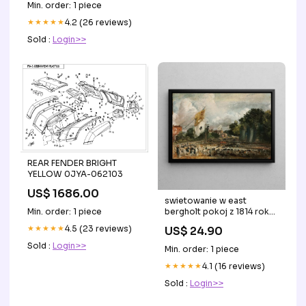
Min. order: 1 piece
★★★★★
4.2 (26 reviews)
Sold :
Login>>
REAR FENDER BRIGHT
YELLOW 0JYA-062103
US$ 1686.00
swietowanie w east
bergholt pokoj z 1814 roku
Min. order: 1 piece
zawarty w paryzu miedzy
★★★★★
4.5 (23 reviews)
US$ 24.90
francja a sojuszniczymi
mocarstwami john
Sold :
Login>>
Min. order: 1 piece
constable Reste Suede
★★★★★
4.1 (16 reviews)
Sold :
Login>>