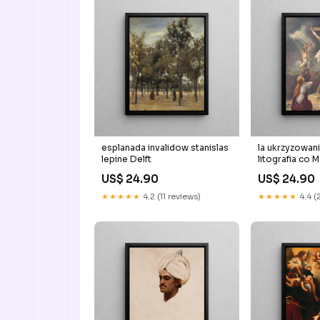
esplanada invalidow stanislas
la ukrzyzowan
lepine Delft
litografia co 
US$ 24.90
US$ 24.90
★★★★★
4.2 (11 reviews)
★★★★★
4.4 (