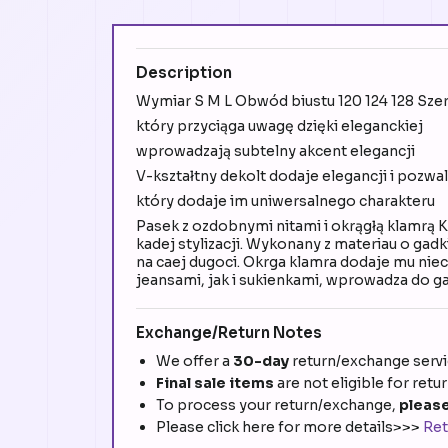
Description
Wymiar S M L Obwód biustu 120 124 128 Szer
który przyciąga uwagę dzięki eleganckiej
wprowadzają subtelny akcent elegancji
V-kształtny dekolt dodaje elegancji i pozwa
który dodaje im uniwersalnego charakteru
Pasek z ozdobnymi nitami i okrągłą klamrą 
kadej stylizacji. Wykonany z materiau o ga
na caej dugoci. Okrga klamra dodaje mu niec
jeansami, jak i sukienkami, wprowadza do g
Exchange/Return Notes
We offer a
30-day
return/exchange servic
Final sale items
are not eligible for retu
To process your return/exchange,
please
Please click here for more details>>>
Ret