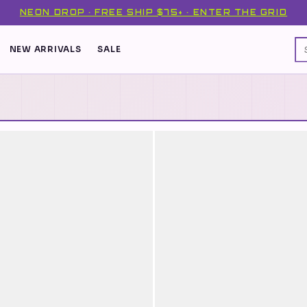
NEON DROP · FREE SHIP $75+ · ENTER THE GRID
NEW ARRIVALS
SALE