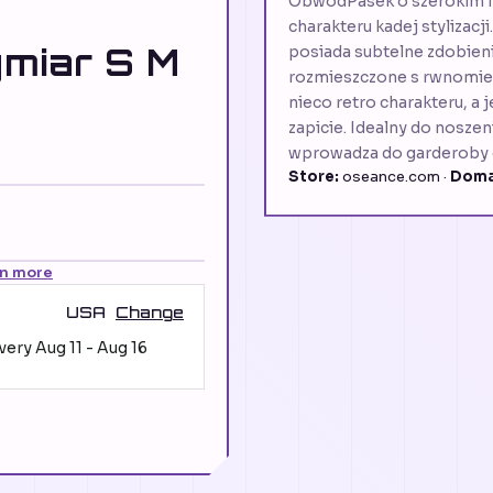
ObwódPasek o szerokim fas
charakteru kadej stylizac
miar S M
posiada subtelne zdobieni
rozmieszczone s rwnomier
nieco retro charakteru, a
zapicie. Idealny do noszen
wprowadza do garderoby e
Store:
oseance.com ·
Doma
rn more
USA
Change
ivery
Aug 11
-
Aug 16