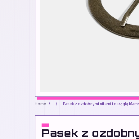
Home
/
/
Pasek z ozdobnymi nitami i okrągłą kla
Pasek z ozdobny