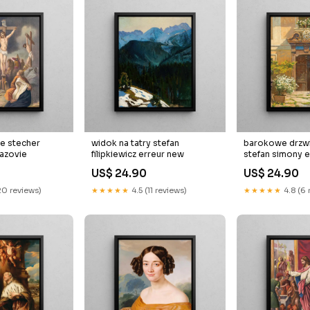
ie stecher
widok na tatry stefan
barokowe drzwi
Mazovie
filipkiewicz erreur new
stefan simony e
US$ 24.90
US$ 24.90
20 reviews)
★★★★★
4.5 (11 reviews)
★★★★★
4.8 (6 