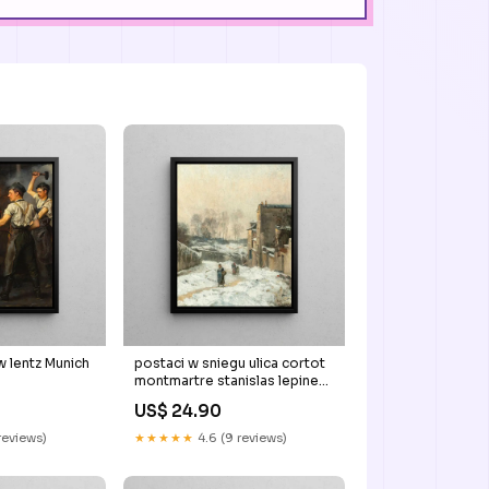
w lentz Munich
postaci w sniegu ulica cortot
montmartre stanislas lepine
Vienne
US$ 24.90
 reviews)
★★★★★
4.6 (9 reviews)