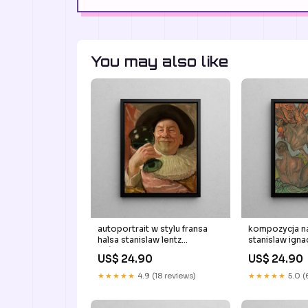
You may also like
autoportrait w stylu fransa
kompozycja n
halsa stanislaw lentz
stanislaw igna
Brégence
Oxford
US$ 24.90
US$ 24.90
★★★★★
4.9 (18 reviews)
★★★★★
5.0 (