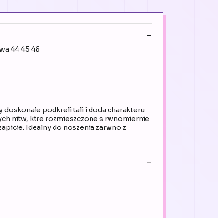
awa 44 45 46
doskonale podkreli tali i doda charakteru
ych nitw, ktre rozmieszczone s rwnomiernie
zapicie. Idealny do noszenia zarwno z