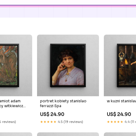
amiot adam
portret kobiety stanislao
w kuzni stanisla
cy witkiewicz
ferrazzi Spa
US$ 24.90
US$ 24.90
6 reviews)
★★★★★
4.5 (19 reviews)
★★★★★
4.4 (11