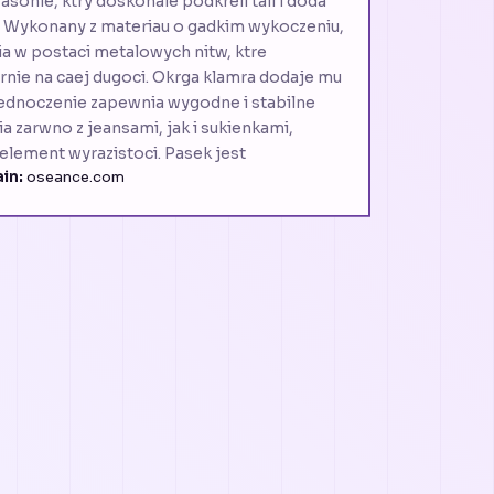
onie, ktry doskonale podkreli tali i doda
ji. Wykonany z materiau o gadkim wykoczeniu,
a w postaci metalowych nitw, ktre
nie na caej dugoci. Okrga klamra dodaje mu
 jednoczenie zapewnia wygodne i stabilne
ia zarwno z jeansami, jak i sukienkami,
lement wyrazistoci. Pasek jest
in:
oseance.com