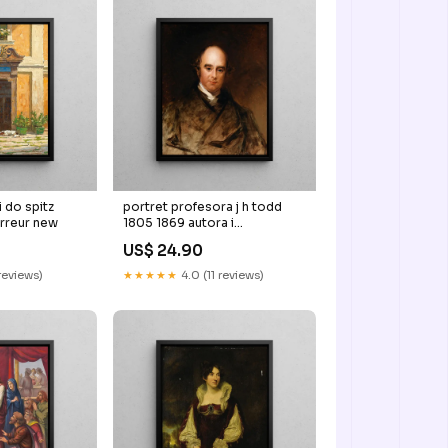
 do spitz
portret profesora j h todd
rreur new
1805 1869 autora i
antykwariusza stephen
US$ 24.90
catterson smith Göteborg
reviews)
★★★★★
4.0 (11 reviews)