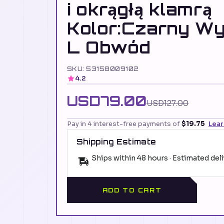
i okrągłą klamrą
Kolor:Czarny Wy
L Obwód
SKU: 53158009102
4.2
USD79.00
USD127.00
Pay in 4 interest-free payments of
$19.75
Lea
Shipping Estimate
Ships within 48 hours · Estimated del
ADD TO CART