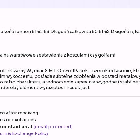
okość ramion 61 62 63 Długość całkowita 60 61 62 Długość ręk
la na warstwowe zestawienia z koszulami czy golfami
Kolor:Czarny Wymiar S M L ObwódPasek o szerokim fasonie, ktry 
dkim wykoczeniu, posiada subtelne zdobienia w postaci metalow
o retro charakteru, a jednoczenie zapewnia wygodne i stabilne 
arderoby element wyrazistoci. Pasek jest
e after receiving.
rns or exchanges.
 contact us
at
[email protected]
urn & Exchange Policy