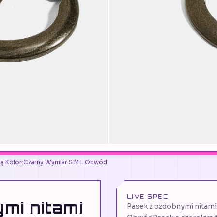
mrą Kolor:Czarny Wymiar S M L Obwód
LIVE SPEC
mi nitami
Pasek z ozdobnymi nitami 