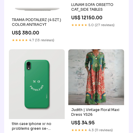
LUNAM SOFA ORSETTO
CAT_SIDE TABLES
US$ 12150.00
TRAMA PODTALERZ (4 SZT.)
COLOR:ANTRACYT
★★★★★
5.0 (27 reviews)
US$ 380.00
★★★★★
4.7 (13 reviews)
Judith | Vintage Floral Maxi
Dress YS26
US$ 34.95
thin case iphone xr no
problems green se-
★★★★★
4.3 (11 reviews)