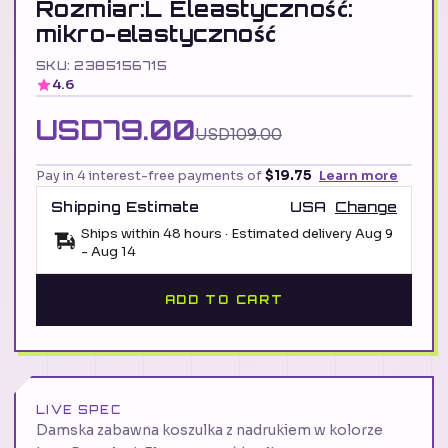
Rozmiar:L Eleastyczność:
mikro-elastyczność
SKU: 2385156715
4.6
USD79.00
USD109.00
Pay in 4 interest-free payments of
$19.75
Learn more
Shipping Estimate
USA
Change
Ships within 48 hours · Estimated delivery
Aug 9
-
Aug 14
ADD TO CART
LIVE SPEC
Damska zabawna koszulka z nadrukiem w kolorze