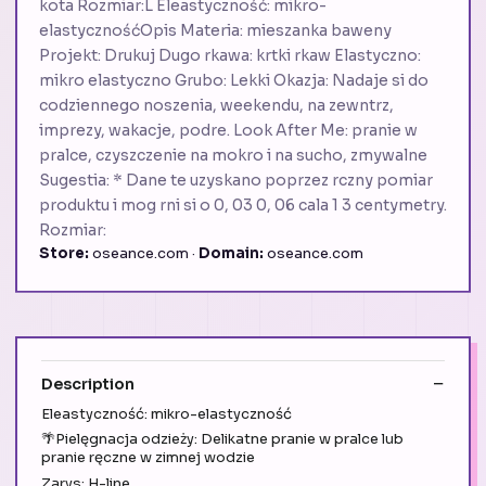
kota Rozmiar:L Eleastyczność: mikro-
elastycznośćOpis Materia: mieszanka baweny
Projekt: Drukuj Dugo rkawa: krtki rkaw Elastyczno:
mikro elastyczno Grubo: Lekki Okazja: Nadaje si do
codziennego noszenia, weekendu, na zewntrz,
imprezy, wakacje, podre. Look After Me: pranie w
pralce, czyszczenie na mokro i na sucho, zmywalne
Sugestia: * Dane te uzyskano poprzez rczny pomiar
produktu i mog rni si o 0, 03 0, 06 cala 1 3 centymetry.
Rozmiar:
Store:
oseance.com ·
Domain:
oseance.com
Description
Eleastyczność: mikro-elastyczność
🌴Pielęgnacja odzieży: Delikatne pranie w pralce lub
pranie ręczne w zimnej wodzie
Zarys: H-line