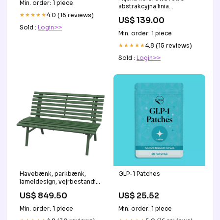
Min. order: 1 piece
abstrakcyjna linia
artystyczna drukowana
★★★★★
4.0 (16 reviews)
US$ 139.00
casualowa biznesowa
Sold :
Login>>
koszulka polo gd
Min. order: 1 piece
★★★★★
4.8 (15 reviews)
Sold :
Login>>
Havebænk, parkbænk,
GLP-1 Patches
lameldesign, vejrbestandig,
aluminium, 123 x 67 x 79 cm,
US$ 849.50
US$ 25.52
grøn glas and artificial
marble
Min. order: 1 piece
Min. order: 1 piece