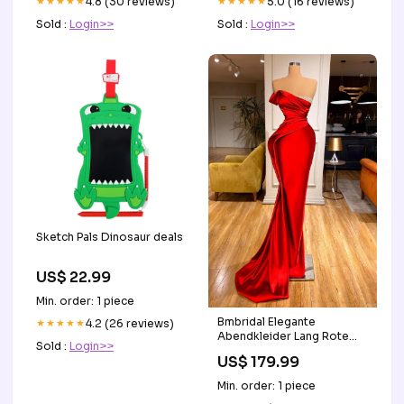
★★★★★
4.8 (30 reviews)
★★★★★
5.0 (16 reviews)
Sold :
Login>>
Sold :
Login>>
Sketch Pals Dinosaur deals
US$ 22.99
Min. order: 1 piece
Bmbridal Elegante
★★★★★
4.2 (26 reviews)
Abendkleider Lang Rote
Sold :
Login>>
Abiballkleider Günstig
US$ 179.99
d165795178136798
brautkleider
Min. order: 1 piece