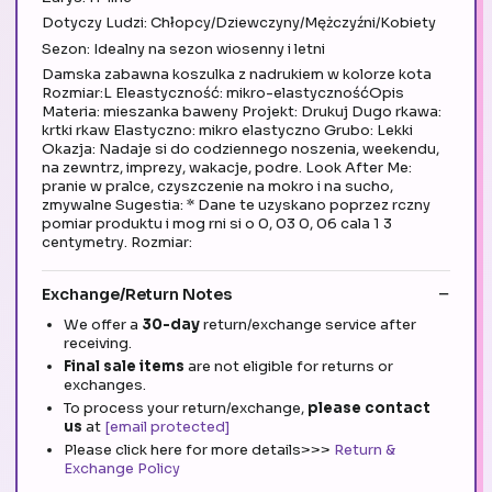
Dotyczy Ludzi: Chłopcy/Dziewczyny/Mężczyźni/Kobiety
Sezon: Idealny na sezon wiosenny i letni
Damska zabawna koszulka z nadrukiem w kolorze kota
Rozmiar:L Eleastyczność: mikro-elastycznośćOpis
Materia: mieszanka baweny Projekt: Drukuj Dugo rkawa:
krtki rkaw Elastyczno: mikro elastyczno Grubo: Lekki
Okazja: Nadaje si do codziennego noszenia, weekendu,
na zewntrz, imprezy, wakacje, podre. Look After Me:
pranie w pralce, czyszczenie na mokro i na sucho,
zmywalne Sugestia: * Dane te uzyskano poprzez rczny
pomiar produktu i mog rni si o 0, 03 0, 06 cala 1 3
centymetry. Rozmiar:
Exchange/Return Notes
We offer a
30-day
return/exchange service after
receiving.
Final sale items
are not eligible for returns or
exchanges.
To process your return/exchange,
please contact
us
at
[email protected]
Please click here for more details>>>
Return &
Exchange Policy