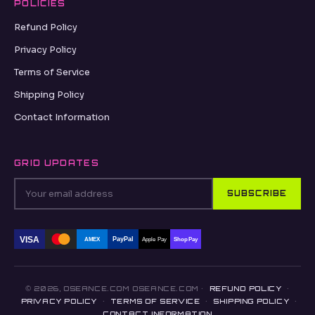
POLICIES
Refund Policy
Privacy Policy
Terms of Service
Shipping Policy
Contact Information
GRID UPDATES
SUBSCRIBE
VISA
PayPal
AMEX
Apple Pay
Shop Pay
© 2026, OSEANCE.COM OSEANCE.COM ·
REFUND POLICY
·
PRIVACY POLICY
·
TERMS OF SERVICE
·
SHIPPING POLICY
·
CONTACT INFORMATION