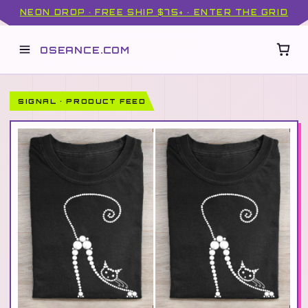
NEON DROP · FREE SHIP $75+ · ENTER THE GRID
OSEANCE.COM
SIGNAL · PRODUCT FEED