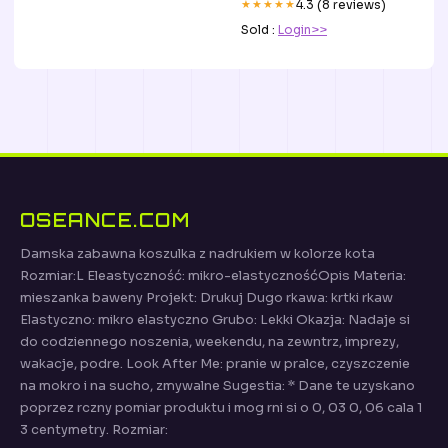
★★★★★
4.3 (8 reviews)
Sold :
Login>>
OSEANCE.COM
Damska zabawna koszulka z nadrukiem w kolorze kota
Rozmiar:L Eleastyczność: mikro-elastycznośćOpis Materia:
mieszanka baweny Projekt: Drukuj Dugo rkawa: krtki rkaw
Elastyczno: mikro elastyczno Grubo: Lekki Okazja: Nadaje si
do codziennego noszenia, weekendu, na zewntrz, imprezy,
wakacje, podre. Look After Me: pranie w pralce, czyszczenie
na mokro i na sucho, zmywalne Sugestia: * Dane te uzyskano
poprzez rczny pomiar produktu i mog rni si o 0, 03 0, 06 cala 1
3 centymetry. Rozmiar: