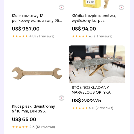
Klucz oczkowy 12-
Kłódka bezpieczeństwa,
punktowy wzmocniony 95
wydłużony korpus
mm, DIN 7444
kompozytowy, kabłąk
US$ 967.00
US$ 94.00
ognioodpornosc 90
stalowy 6 mm, klucz KD,
żółta NA PŁYNY
★★★★★
4.8 (21 reviews)
★★★★★
4.1 (11 reviews)
ŁATWOPALNE TYP I
STÓŁ ROZKŁADANY
MARVELOUS OPTYKA
SZARY MARMUR 180 -
US$ 2322.75
260CM / 43841 / INVICTA
Klucz płaski dwustronny
INTERIOR Stoliki / Ławy
★★★★★
5.0 (7 reviews)
9*10 mm, DIN 895
nozycowe-wariant
US$ 65.00
★★★★★
4.3 (13 reviews)