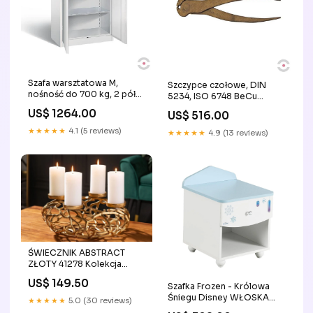
Szafa warsztatowa M,
Szczypce czołowe, DIN
nośność do 700 kg, 2 półki,
5234, ISO 6748 BeCu
mata, drzwi
TABLICE
US$ 1264.00
US$ 516.00
dwuskrzydłowe, W*S*G
1200*930*500 mm, szary
★★★★★
4.1 (5 reviews)
★★★★★
4.9 (13 reviews)
nieiskrzace
ŚWIECZNIK ABSTRACT
ZŁOTY 41278 Kolekcja
Atlantis Invicta Interior
US$ 149.50
Szafka Frozen - Królowa
Śniegu Disney WŁOSKA
★★★★★
5.0 (30 reviews)
KOLEKCJA LUCE DARK