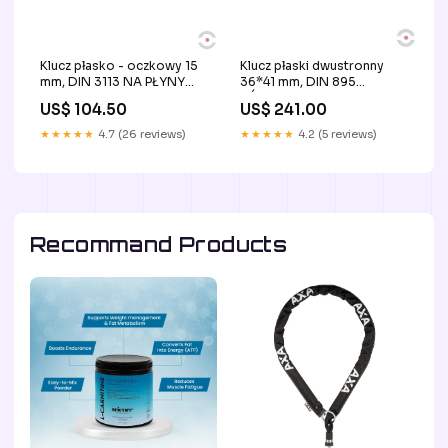
Klucz płasko - oczkowy 15
Klucz płaski dwustronny
mm, DIN 3113 NA PŁYNY
36*41 mm, DIN 895
ŁATWOPALNE TYP I
PÓŁOTWARTE
US$ 104.50
US$ 241.00
★★★★★
4.7 (26 reviews)
★★★★★
4.2 (5 reviews)
Recommand Products