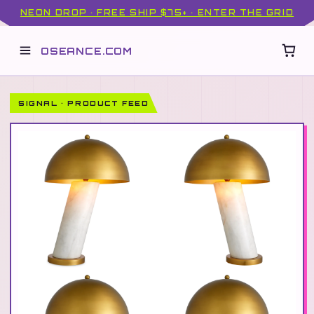
NEON DROP · FREE SHIP $75+ · ENTER THE GRID
OSEANCE.COM
SIGNAL · PRODUCT FEED