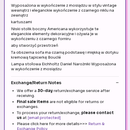
Wyposażona w wykończenie z mosiądzu w stylu vintage
wewnątrz i eleganckie wykończenie z czarnego niklu na
zewnątrz
kartuszami
Niski stolik boczny Americana wykorzystuje te
eleganckie elementy dekoracyjne i ożywia je w
wykończeniu z czarnego forniru
aby stworzyć przestrzeń
Ta obszerna sofa ma czarną podstawę i miękką w dotyku
kremową tapicerkę Bouclé
Lampa stołowa Eichholtz Daniel Narożniki Wyposażona
w wykończenie z mosiądzu
Exchange/Return Notes
We offer a
30-day
return/exchange service after
receiving.
Final sale items
are not eligible for returns or
exchanges.
To process your return/exchange,
please contact
us
at
[email protected]
Please click here for more details>>>
Return &
Exchange Policy