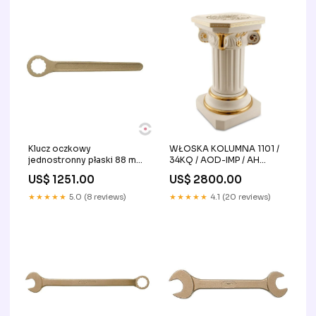
Klucz oczkowy
WŁOSKA KOLUMNA 1101 /
jednostronny płaski 88 mm,
34KQ / AOD-IMP / AH
DIN 3111 BLOKADY
Leżanki / Szezlongi
US$ 1251.00
US$ 2800.00
LINKOWE
★★★★★
5.0 (8 reviews)
★★★★★
4.1 (20 reviews)