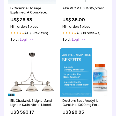
L-Carnitine Dosage
AXA RLC PLUS 140/5,5 test
Explained: A Complete
Guide
US$ 26.38
US$ 35.00
Min. order: 1 piece
Min. order: 1 piece
★★★★★
4.0 (5 reviews)
★★★★★
4.1 (18 reviews)
Sold :
Login>>
Sold :
Login>>
Elk Chadwick 3 Light Island
Doctors Best Acetyl-L-
Light In Satin Nickel Model:
Carnitine 1000 mg Per
66225-3-LED
Serving - Acetyl L Carnitine
US$ 593.17
US$ 28.85
Options:Finish - Satin
Supplement for Men &