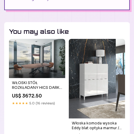
You may also like
WŁOSKI STÓŁ
ROZKŁADANY HICS DARK
WOOD 160 (210) CM /
US$ 3672.50
3291/ TM WŁOSKA
KOLEKCJA MIA STATUS
★★★★★
5.0 (16 reviews)
ITALY
Włoska komoda wysoka
Eddy blat optyka marmur /
4383 /TM WŁOSKA