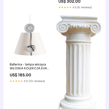
US$ 302.00
ADORA ARREDOCLASSIC
★★★★★
4.5 (6 reviews)
Ballerina - lampa wisząca
WŁOSKA KOLEKCJA EVA
WALNUT STATUS ITALY
US$ 185.00
★★★★★
5.0 (10 reviews)