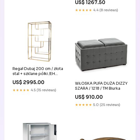
US$ 1267.50
KOLEKCJA TREVISO
STATUS ITALY
★★★★★
4.4 (8 reviews)
Regał Dubaj 200 cm / złota
stal + szklane półki /EH
WŁOSKA KOLEKCJA
US$ 2995.00
WŁOSKA PUFA DUŻA DIZZY
SARAH STATUS ITALY
SZARA / 1218 / TM Biurka
★★★★★
4.5 (15 reviews)
US$ 910.00
★★★★★
5.0 (25 reviews)