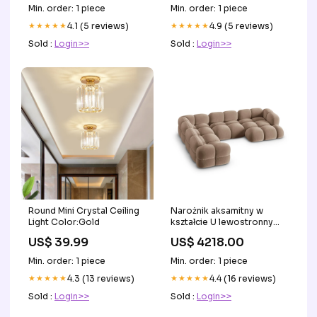
Nickel
Women, Supports Brain &
Min. order: 1 piece
Min. order: 1 piece
Nerve Cell Function, Mental
★★★★★
4.1 (5 reviews)
Focus, Helps Generate
★★★★★
4.9 (5 reviews)
Cellular Energy
Sold :
Login>>
Sold :
Login>>
Round Mini Crystal Ceiling
Narożnik aksamitny w
Light Color:Gold
kształcie U lewostronny
LORETTO ciemnobeżowy
US$ 39.99
US$ 4218.00
satynowe wykończenie
Min. order: 1 piece
Min. order: 1 piece
★★★★★
4.3 (13 reviews)
★★★★★
4.4 (16 reviews)
Sold :
Login>>
Sold :
Login>>