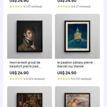
US$ 24.90
US$ 24.90
auguste renoir Gmunden
★★★★★
4.1 (11 reviews)
★★★★★
4.6 (7 reviews)
henri ernest grout de
le pawilon szklany pierre
beaufort pierre paul
marcel roy Vienne
prudhon Basse-Autriche
US$ 24.90
US$ 24.90
★★★★★
4.0 (24 reviews)
★★★★★
5.0 (12 reviews)