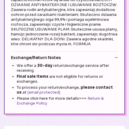
DZIAANIE ANTYBAKTERYJNE I USUWANIE ROZTOCZW:
Zawiera rodki antybakteryjne, ktre zapewniaj dodatkow
ochron przed zarazkami i bakteriami. Skuteczno dziaania
antybakteryjnego siga 99,9% i pomaga wyeliminowa
roztocza, zapewniajc czyste i higieniczne pranie.
SKUTECZNE USUWANIE PLAM: Skutecznie usuwa plamy,
hamujc jednoczenie rozwj bakterii, zapewniajc dugotrwa
wieo. DELIKATNY DLA DONI: Zawiera agodne skadniki,
ktre chroni skr podczas mycia rk. FORMUA
Exchange/Return Notes
We offer a
30-day
return/exchange service after
receiving.
Final sale items
are not eligible for returns or
exchanges.
To process your return/exchange,
please contact
us
at
[email protected]
Please click here for more details>>>
Return &
Exchange Policy