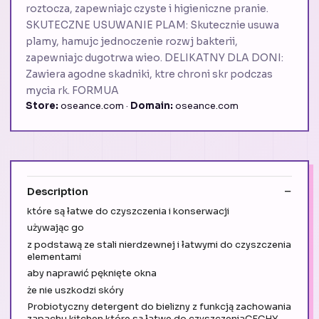
roztocza, zapewniajc czyste i higieniczne pranie.
SKUTECZNE USUWANIE PLAM: Skutecznie usuwa
plamy, hamujc jednoczenie rozwj bakterii,
zapewniajc dugotrwa wieo. DELIKATNY DLA DONI:
Zawiera agodne skadniki, ktre chroni skr podczas
mycia rk. FORMUA
Store:
oseance.com ·
Domain:
oseance.com
Description
które są łatwe do czyszczenia i konserwacji
używając go
z podstawą ze stali nierdzewnej i łatwymi do czyszczenia
elementami
aby naprawić pęknięte okna
że nie uszkodzi skóry
Probiotyczny detergent do bielizny z funkcją zachowania
zapachu kitchen które są łatwe do czyszczeniaCECHY