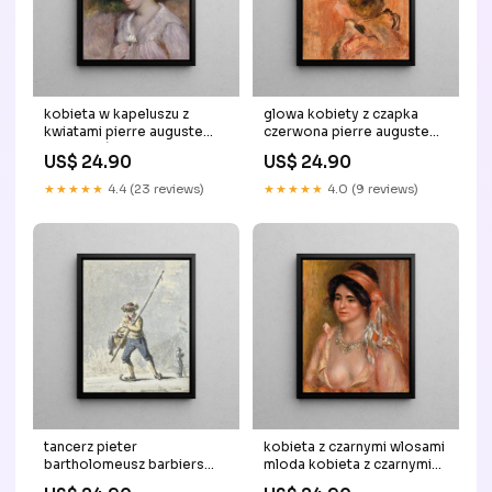
kobieta w kapeluszu z
glowa kobiety z czapka
kwiatami pierre auguste
czerwona pierre auguste
renoir Brégence
renoir Francfort
US$ 24.90
US$ 24.90
★★★★★
4.4 (23 reviews)
★★★★★
4.0 (9 reviews)
tancerz pieter
kobieta z czarnymi wlosami
bartholomeusz barbiers
mloda kobieta z czarnymi
erreur
wlosami buszta pierre