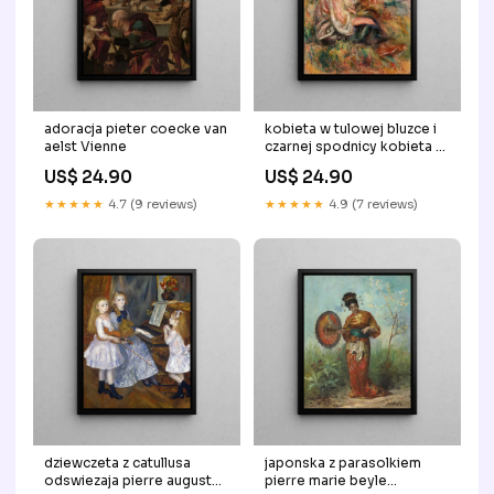
adoracja pieter coecke van
kobieta w tulowej bluzce i
aelst Vienne
czarnej spodnicy kobieta w
bluzce z tulu i czarnej
US$ 24.90
US$ 24.90
spodnicy w pejzazu pierre
auguste renoir erreur
★★★★★
4.7 (9 reviews)
★★★★★
4.9 (7 reviews)
dziewczeta z catullusa
japonska z parasolkiem
odswiezaja pierre auguste
pierre marie beyle