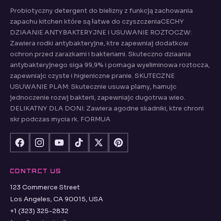
Probiotyczny detergent do bielizny z funkcją zachowania
zapachu kitchen które są łatwe do czyszczeniaCECHY
DZIAANIE ANTYBAKTERYJNE I USUWANIE ROZTOCZW:
Zawiera rodki antybakteryjne, ktre zapewniaj dodatkow
ochron przed zarazkami i bakteriami. Skuteczno dziaania
antybakteryjnego siga 99,9% i pomaga wyeliminowa roztocza,
zapewniajc czyste i higieniczne pranie. SKUTECZNE
USUWANIE PLAM: Skutecznie usuwa plamy, hamujc
jednoczenie rozwj bakterii, zapewniajc dugotrwa wieo.
DELIKATNY DLA DONI: Zawiera agodne skadniki, ktre chroni
skr podczas mycia rk. FORMUA
CONTACT US
123 Commerce Street
Los Angeles, CA 90015, USA
+1 (323) 325-2832