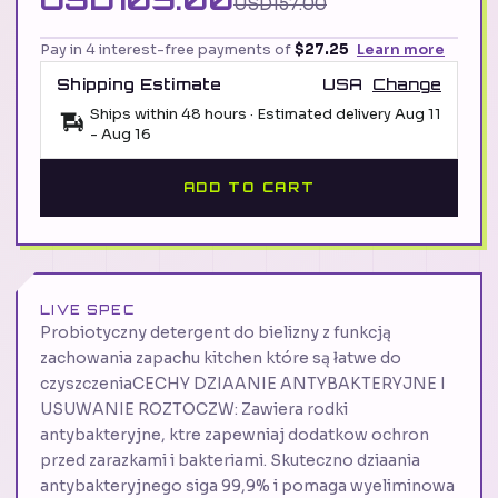
USD157.00
Pay in 4 interest-free payments of
$27.25
Learn more
Shipping Estimate
USA
Change
Ships within 48 hours · Estimated delivery
Aug 11
-
Aug 16
ADD TO CART
LIVE SPEC
Probiotyczny detergent do bielizny z funkcją
zachowania zapachu kitchen które są łatwe do
czyszczeniaCECHY DZIAANIE ANTYBAKTERYJNE I
USUWANIE ROZTOCZW: Zawiera rodki
antybakteryjne, ktre zapewniaj dodatkow ochron
przed zarazkami i bakteriami. Skuteczno dziaania
antybakteryjnego siga 99,9% i pomaga wyeliminowa