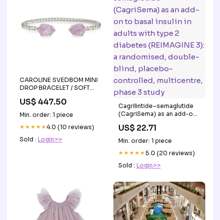
CAROLINE SVEDBOM MINI
DROP BRACELET / SOFT
PINK förvaring
US$ 447.50
Cagrilintide–semaglutide
(CagriSema) as an add-on
Min. order: 1 piece
to basal insulin in adults
US$ 22.71
★★★★★
4.0 (10 reviews)
with type 2 diabetes
(REIMAGINE 3): a
Sold :
Login>>
Min. order: 1 piece
randomised, double-blind,
placebo-controlled,
★★★★★
5.0 (20 reviews)
multicentre, phase 3 study
Sold :
Login>>