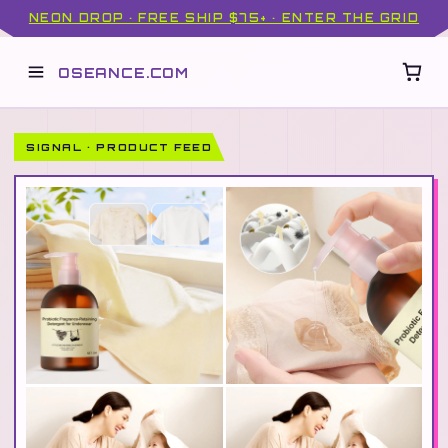
NEON DROP · FREE SHIP $75+ · ENTER THE GRID
OSEANCE.COM
SIGNAL · PRODUCT FEED