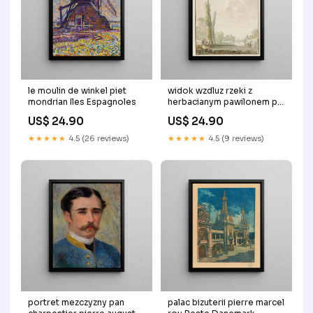
le moulin de winkel piet
widok wzdluz rzeki z
mondrian Iles Espagnoles
herbacianym pawilonem po
prawej stronie pieter
US$ 24.90
US$ 24.90
bartholomeusz barbiers
Gmunden
★★★★★
4.5 (26 reviews)
★★★★★
4.5 (9 reviews)
portret mezczyzny pan
palac bizuterii pierre marcel