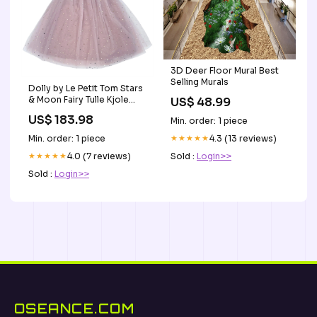
3D Deer Floor Mural Best
Selling Murals
Dolly by Le Petit Tom Stars
& Moon Fairy Tulle Kjole
US$ 48.99
Dusty Violet
US$ 183.98
Min. order: 1 piece
PIM_CategoryId_2500
Min. order: 1 piece
★★★★★
4.3 (13 reviews)
★★★★★
4.0 (7 reviews)
Sold :
Login>>
Sold :
Login>>
OSEANCE.COM