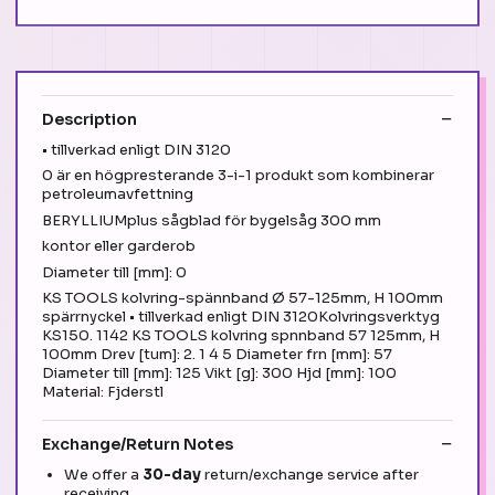
Description
• tillverkad enligt DIN 3120
0 är en högpresterande 3-i-1 produkt som kombinerar
petroleumavfettning
BERYLLIUMplus sågblad för bygelsåg 300 mm
kontor eller garderob
Diameter till [mm]: 0
KS TOOLS kolvring-spännband Ø 57-125mm, H 100mm
spärrnyckel • tillverkad enligt DIN 3120Kolvringsverktyg
KS150. 1142 KS TOOLS kolvring spnnband 57 125mm, H
100mm Drev [tum]: 2. 1 4 5 Diameter frn [mm]: 57
Diameter till [mm]: 125 Vikt [g]: 300 Hjd [mm]: 100
Material: Fjderstl
Exchange/Return Notes
We offer a
30-day
return/exchange service after
receiving.