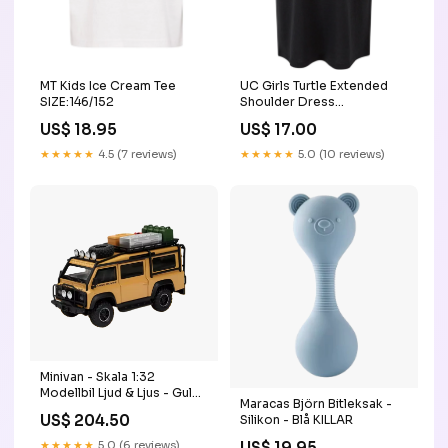
MT Kids Ice Cream Tee
UC Girls Turtle Extended
SIZE:146/152
Shoulder Dress
COLOR:Blue
US$ 18.95
US$ 17.00
★★★★★
4.5 (7 reviews)
★★★★★
5.0 (10 reviews)
Minivan - Skala 1:32
Modellbil Ljud & Ljus - Gul
Maracas Björn Bitleksak -
dress
US$ 204.50
Silikon - Blå KILLAR
★★★★★
5.0 (6 reviews)
US$ 19.95