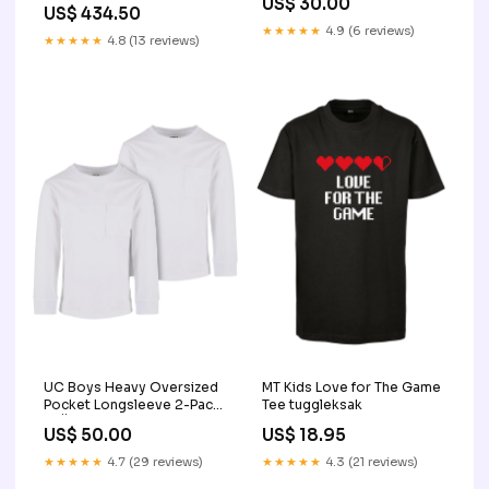
Handskar
US$ 30.00
Modell:Transport
US$ 434.50
★★★★★
4.9 (6 reviews)
★★★★★
4.8 (13 reviews)
UC Boys Heavy Oversized
MT Kids Love for The Game
Pocket Longsleeve 2-Pack
Tee tuggleksak
KLÄDER
US$ 50.00
US$ 18.95
★★★★★
4.7 (29 reviews)
★★★★★
4.3 (21 reviews)