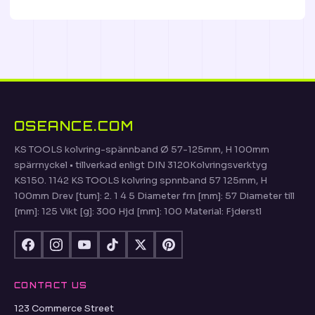
OSEANCE.COM
KS TOOLS kolvring-spännband Ø 57-125mm, H 100mm
spärrnyckel • tillverkad enligt DIN 3120Kolvringsverktyg
KS150. 1142 KS TOOLS kolvring spnnband 57 125mm, H
100mm Drev [tum]: 2. 1 4 5 Diameter frn [mm]: 57 Diameter till
[mm]: 125 Vikt [g]: 300 Hjd [mm]: 100 Material: Fjderstl
CONTACT US
123 Commerce Street