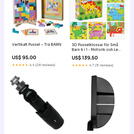
Vertikalt Pussel – Trä BARN
3D Pusselklossar för Små
Barn 6 i 1 - Motorik och Lek i
Ett - Dinosaurier
US$ 95.00
US$ 139.50
Modell:Dinosaurier
★★★★★
4.4 (28 reviews)
★★★★★
4.7 (9 reviews)