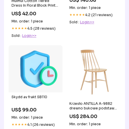
US$ 140.68
Mulmul Cotton Tiered
Dress In Floral Block Print
Min. order: 1 piece
Size:M
US$ 42.00
★★★★★
4.2 (21 reviews)
Min. order: 1 piece
Sold :
Login>>
★★★★★
4.5 (28 reviews)
Sold :
Login>>
Skydd av frakt SB110
Krzesło ANTILLA A-9882
drewno bukowe podstawa
US$ 99.00
aluminiowa
US$ 284.00
Min. order: 1 piece
Min. order: 1 piece
★★★★★
4.1 (26 reviews)