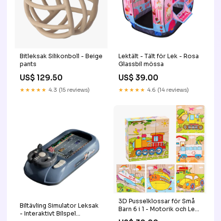
Bitleksak Silikonboll - Beige
Lektält - Tält för Lek - Rosa
pants
Glassbil mössa
US$ 129.50
US$ 39.00
★★★★★
4.3 (15 reviews)
★★★★★
4.6 (14 reviews)
3D Pusselklossar för Små
Biltävling Simulator Leksak
Barn 6 i 1 - Motorik och Lek i
- Interaktivt Bilspel
Ett - Transportmotiv