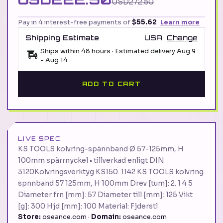
USD272.50
Pay in 4 interest-free payments of
$55.62
Learn more
Shipping Estimate
USA
Change
Ships within 48 hours · Estimated delivery
Aug 9
-
Aug 14
ADD TO CART
LIVE SPEC
KS TOOLS kolvring-spännband Ø 57-125mm, H
100mm spärrnyckel • tillverkad enligt DIN
3120Kolvringsverktyg KS150. 1142 KS TOOLS kolvring
spnnband 57 125mm, H 100mm Drev [tum]: 2. 1 4 5
Diameter frn [mm]: 57 Diameter till [mm]: 125 Vikt
[g]: 300 Hjd [mm]: 100 Material: Fjderstl
Store:
oseance.com ·
Domain:
oseance.com