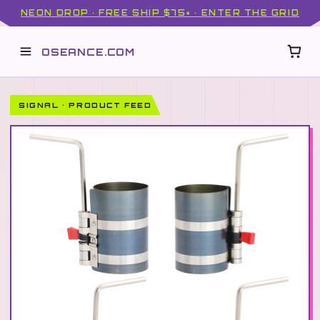
NEON DROP · FREE SHIP $75+ · ENTER THE GRID
OSEANCE.COM
SIGNAL · PRODUCT FEED