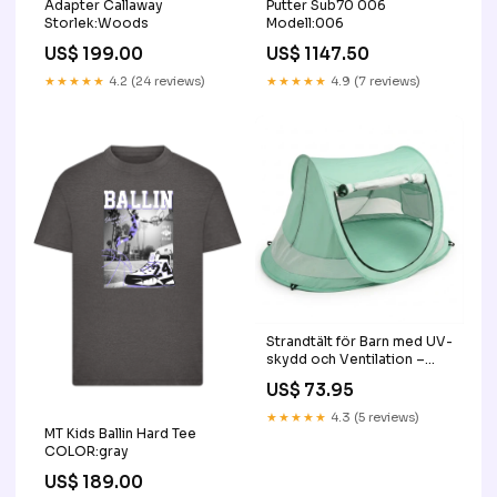
Adapter Callaway
Putter Sub70 006
Storlek:Woods
Modell:006
US$ 199.00
US$ 1147.50
★★★★★
4.2 (24 reviews)
★★★★★
4.9 (7 reviews)
Strandtält för Barn med UV-
skydd och Ventilation –
Stor Shorts
US$ 73.95
★★★★★
4.3 (5 reviews)
MT Kids Ballin Hard Tee
COLOR:gray
US$ 189.00