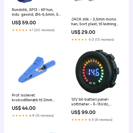
Rundstik, SP13 - 6P hun,
indv. gevind, Ø4-6,5mm, 5A
(IP68) Vognmand
JACK stik - 3,5mm mono
US$ 59.00
han, Sort plast, til ledning
(HQ) Vognmand Helmholt
★★★★★
4.1 (20 reviews)
US$ 29.00
★★★★★
4.0 (13 reviews)
Prof. Isoleret
12V bil-batteri panel-
krokodillenæb til 2mm
voltmeter - 5-15Vdc,
bananstik, Blå RETUR
US$ 44.00
Farve-LED display RETUR
US$ 99.00
★★★★★
4.9 (15 reviews)
★★★★★
4.3 (8 reviews)