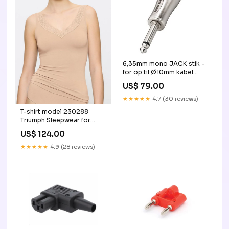
6,35mm mono JACK stik -
for op til Ø10mm kabel
Vognmand Helmholt
US$ 79.00
★★★★★
4.7 (30 reviews)
T-shirt model 230288
Triumph Sleepwear for
Women/Bielizna nocna Plus
US$ 124.00
Size
★★★★★
4.9 (28 reviews)