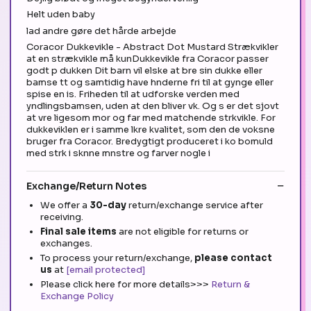
Helt uden baby
lad andre gøre det hårde arbejde
Coracor Dukkevikle - Abstract Dot Mustard Strækvikler
at en strækvikle må kunDukkevikle fra Coracor passer
godt p dukken Dit barn vil elske at bre sin dukke eller
bamse tt og samtidig have hnderne fri til at gynge eller
spise en is. Friheden til at udforske verden med
yndlingsbamsen, uden at den bliver vk. Og s er det sjovt
at vre ligesom mor og far med matchende strkvikle. For
dukkeviklen er i samme lkre kvalitet, som den de voksne
bruger fra Coracor. Bredygtigt produceret i ko bomuld
med strk i sknne mnstre og farver nogle i
Exchange/Return Notes
We offer a
30-day
return/exchange service after
receiving.
Final sale items
are not eligible for returns or
exchanges.
To process your return/exchange,
please contact
us
at
[email protected]
Please click here for more details>>>
Return &
Exchange Policy