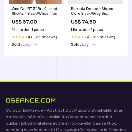
One Dri-FIT 3" Brief-Lined
Barreda Decode Shoes -
Shorts - Black/White filter-
Core Black/Grey Six
category-womens-
Size:UK 6
US$ 37.00
US$ 74.50
bottoms
Min. order: 1 piece
Min. order: 1 piece
★★★★★
4.0 (25 reviews)
★★★★★
4.1 (26 reviews)
Sold :
Login>>
Sold :
Login>>
OSEANCE.COM
Coracor Dukkevikle - Abstract Dot Mustard Strækvikler at en
strækvikle må kunDukkevikle fra Coracor passer godt p
dukken Dit barn vil elske at bre sin dukke eller bamse tt og
samtidig have hnderne fri til at gynge eller spise en is. Friheden