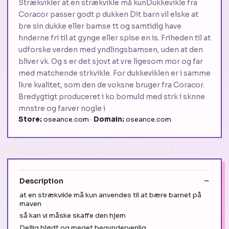
Strækvikler at en strækvikle må kunDukkevikle fra
Coracor passer godt p dukken Dit barn vil elske at
bre sin dukke eller bamse tt og samtidig have
hnderne fri til at gynge eller spise en is. Friheden til at
udforske verden med yndlingsbamsen, uden at den
bliver vk. Og s er det sjovt at vre ligesom mor og far
med matchende strkvikle. For dukkeviklen er i samme
lkre kvalitet, som den de voksne bruger fra Coracor.
Bredygtigt produceret i ko bomuld med strk i sknne
mnstre og farver nogle i
Store:
oseance.com ·
Domain:
oseance.com
Description
at en strækvikle må kun anvendes til at bære barnet på
maven
så kan vi måske skaffe den hjem
Dejlig blødt og meget begyndervenlig