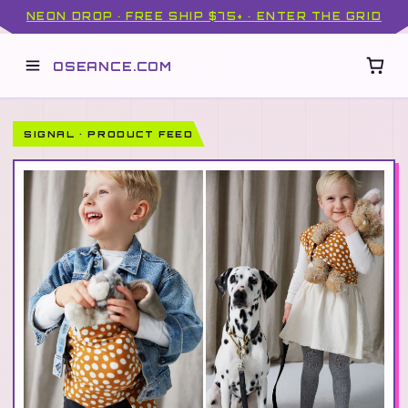
NEON DROP · FREE SHIP $75+ · ENTER THE GRID
OSEANCE.COM
SIGNAL · PRODUCT FEED