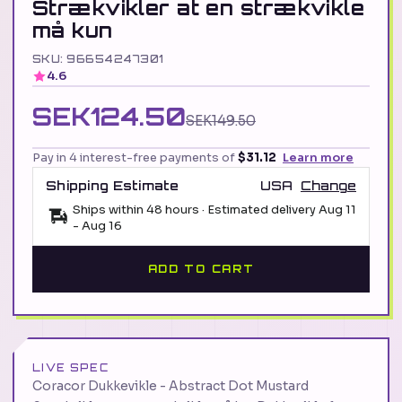
Strækvikler at en strækvikle
må kun
SKU: 96654247301
4.6
SEK124.50
SEK149.50
Pay in 4 interest-free payments of
$31.12
Learn more
Shipping Estimate
USA
Change
Ships within 48 hours · Estimated delivery
Aug 11
-
Aug 16
ADD TO CART
LIVE SPEC
Coracor Dukkevikle - Abstract Dot Mustard