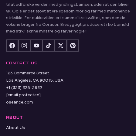
til at udforske verden med yndlingsbamsen, uden at den bliver
vk. Og s er det sjovt at vre ligesom mor og far med matchende
strkvikle. For dukkeviklen er i samme lkre kvalitet, som den de
voksne bruger fra Coracor. Bredygtigt produceret i ko bomuld
med strk i sknne mnstre og farver nogle i
CONTACT US
123 Commerce Street
Los Angeles, CA 90015, USA
+1 (323) 325-2832
[email protected]
oseance.com
ABOUT
About Us