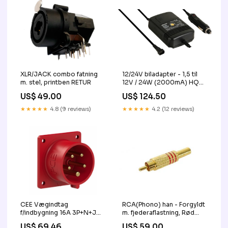
XLR/JACK combo fatning
12/24V biladapter - 1,5 til
m. stel, printben RETUR
12V / 24W (2000mA) HQ
Vognmand Helmholt
US$ 49.00
US$ 124.50
★★★★★
4.8 (9 reviews)
★★★★★
4.2 (12 reviews)
CEE Vægindtag
RCA(Phono) han - Forgyldt
f/indbygning 16A 3P+N+J
m. fjederaflastning, Rød
400V Vognmand Helmholt
(Ø6mm) RETUR
US$ 69.46
US$ 59.00