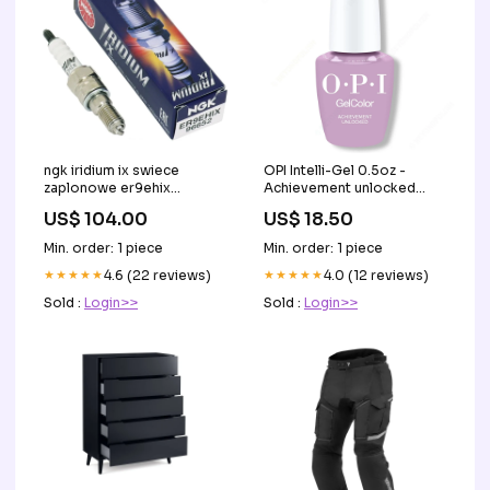
ngk iridium ix swiece
OPI Intelli-Gel 0.5oz -
zaplonowe er9ehix
Achievement unlocked
yamaha-xv-125-virago-s-
#GCD60 Types_Dip
US$ 104.00
US$ 18.50
-4rf--125-1996-esi4729714
Powder
Min. order: 1 piece
Min. order: 1 piece
★★★★★
4.6 (22 reviews)
★★★★★
4.0 (12 reviews)
Sold :
Login>>
Sold :
Login>>