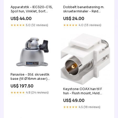
Apparatstik - IEC320-C15,
Dobbelt bananbøsning m.
3pol hun, Vinklet, Sort
skrueterminaler - Rød
(10A) RETUR
Vognmand Helmholt
US$ 44.00
US$ 24.00
★★★★★
5.0 (12 reviews)
★★★★★
4.0 (13 reviews)
Panavise - Std. skruestik
base (til Ø16mm akser)
Vognmand Helmholt
US$ 197.50
Keystone COAX han til F
★★★★★
4.8 (24 reviews)
hun - Flush mount, Hvid
Vognmand
US$ 49.00
★★★★★
4.5 (18 reviews)