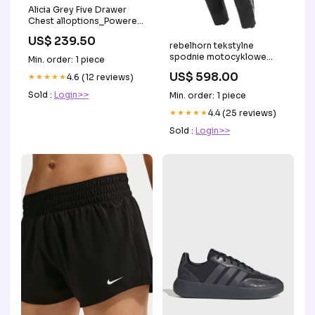
Alicia Grey Five Drawer
Chest alloptions_Powered
Two Seat Sofa
US$ 239.50
rebelhorn tekstylne
spodnie motocyklowe
Min. order: 1 piece
cubby v czarny
US$ 598.00
★★★★★
4.6 (12 reviews)
samsung_s20 ultra
Sold :
Login>>
Min. order: 1 piece
★★★★★
4.4 (25 reviews)
Sold :
Login>>