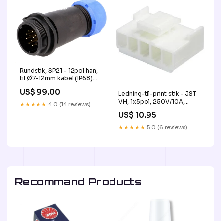
Rundstik, SP21 - 12pol han,
til Ø7-12mm kabel (IP68)
Vognmand Helmholt
US$ 99.00
Ledning-til-print stik - JST
VH, 1x5pol, 250V/10A,
★★★★★
4.0 (14 reviews)
3,96mm Vognmand
US$ 10.95
★★★★★
5.0 (6 reviews)
Recommand Products