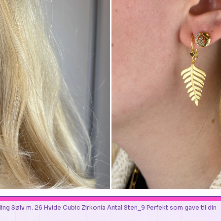
ing Sølv m. 26 Hvide Cubic Zirkonia Antal Sten_9 Perfekt som gave til din