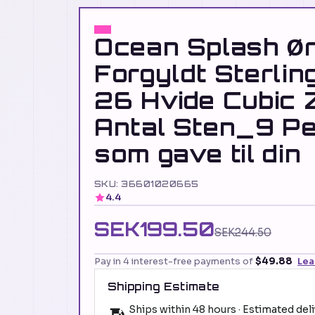
Ocean Splash Ør
Forgyldt Sterlin
26 Hvide Cubic Z
Antal Sten_9 Pe
som gave til din
SKU: 36601020665
4.4
SEK199.50
SEK244.50
Pay in 4 interest-free payments of
$49.88
Lea
Shipping Estimate
Ships within 48 hours · Estimated del