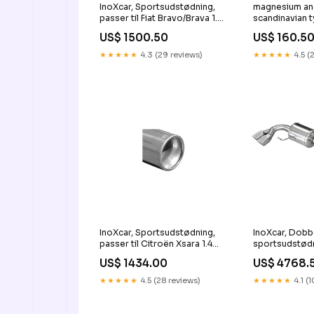
InoXcar, Sportsudstødning,
magnesium an
passer til Fiat Bravo/Brava 1.6
scandinavian t
(103HP) 102mm KT25109KT
US$ 1500.50
US$ 160.5
★★★★★
4.3 (29 reviews)
★★★★★
4.5 (
InoXcar, Sportsudstødning,
InoXcar, Dobb
passer til Citroën Xsara 1.4
sportsudstødni
HDi (70HP) 80mm KT14577KT
Audi A1 (8X) S
US$ 1434.00
US$ 4768.
Quattro Spor
2x80mm X-Ra
★★★★★
4.5 (28 reviews)
★★★★★
4.1 (