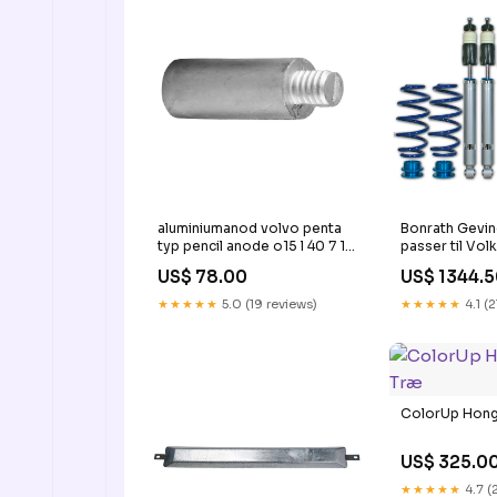
aluminiumanod volvo penta
Bonrath Gevi
typ pencil anode o15 l 40 7 16
passer til Vo
unc vp832989 0.46KG
1.9TDi DSG/2
US$ 78.00
US$ 1344.
2008 excl. 4m
2006-2014 C
★★★★★
5.0 (19 reviews)
★★★★★
4.1 (2
incl. TTS/RS/q
CL394996
ColorUp Hong
US$ 325.0
★★★★★
4.7 (