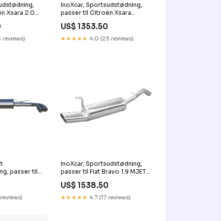
udstødning,
InoXcar, Sportsudstødning,
ën Xsara 2.0
passer til Citroën Xsara
P) 120x80mm
Coupé 2.0 16v VTS 167hp
0
US$ 1353.50
-2004 1x90mm Rally
KT23267KT
 reviews)
★★★★★
4.0 (23 reviews)
t
InoXcar, Sportsudstødning,
g, passer til
passer til Fiat Bravo 1.9 MJET
0D (235HP)
8v (120HP) 2007- 120x80mm
US$ 1538.50
ht 2x80mm
KT14765KT
 reviews)
★★★★★
4.7 (17 reviews)