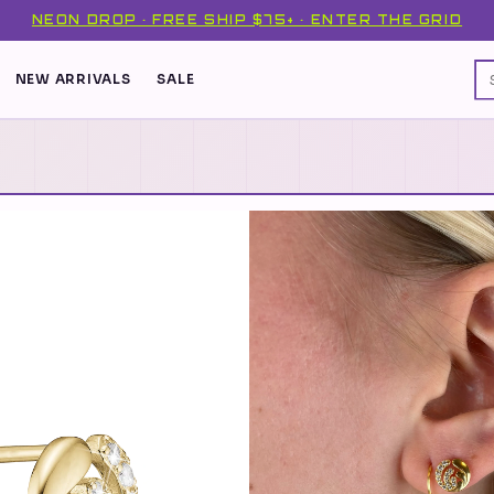
NEON DROP · FREE SHIP $75+ · ENTER THE GRID
NEW ARRIVALS
SALE