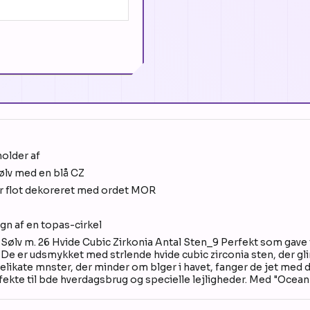
holder af
sølv med en blå CZ
r flot dekoreret med ordet MOR
ign af en topas-cirkel
Sølv m. 26 Hvide Cubic Zirkonia Antal Sten_9 Perfekt som gave ti
 De er udsmykket med strlende hvide cubic zirconia sten, der gli
ikate mnster, der minder om blger i havet, fanger de jet med de
rfekte til bde hverdagsbrug og specielle lejligheder. Med "Ocea