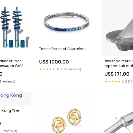
Tennis Bracelet Størrelse:L
ndundervogn,
zinkanod mercu
US$ 1000.00
lkswagen Golf V
typ trim tab m
★★★★★
4.8 (12 reviews)
.0TDi 2003-
466kg Brand_G
50
US$ 171.00
otion & Audi TT
oupé/Roadster
1 reviews)
★★★★★
5.0 (17
uattro
 Kong Træ
0
22 reviews)