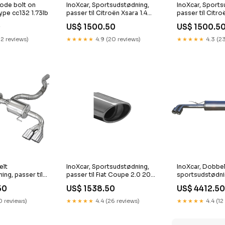
ode bolt on
InoXcar, Sportsudstødning,
InoXcar, Sports
ype cc132 1.73lb
passer til Citroën Xsara 1.4
passer til Citro
HDi (70HP) 120x80mm
16v VTS (167H
0
US$ 1500.50
US$ 1500.5
KT23295KT
CL491405
22 reviews)
★★★★★
4.9 (20 reviews)
★★★★★
4.3 (23
elt
InoXcar, Sportsudstødning,
InoXcar, Dobbel
ng, passer til
passer til Fiat Coupe 2.0 20v
sportsudstødnin
1 2.0 TFSI 231hp
Turbo 1997- 120x80mm
BMW X5 E70 3.
50
US$ 1538.50
US$ 4412.50
tback 2014-
KT135375KT
2007- Left/Rig
ce KT19750KT
CL491438
10 reviews)
★★★★★
4.4 (26 reviews)
★★★★★
4.4 (12