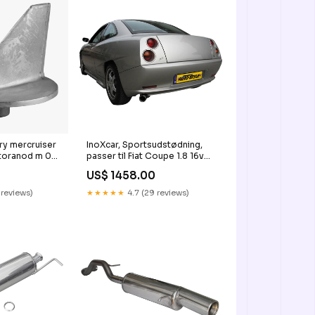
ry mercruiser
InoXcar, Sportsudstødning,
otoranod m 0
passer til Fiat Coupe 1.8 16v
old Leon
(131HP) 1997- 102mm
US$ 1458.00
CL861312
 reviews)
★★★★★
4.7 (29 reviews)