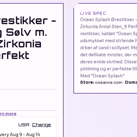
LIVE SPEC
estikker -
Ocean Splash Ørestikker - 
Zirkonia Antal Sten_9 Perf
g Sølv m.
restikker, kaldet "Ocean S
irkonia
udsmykket med strlende hv
drber af vand i sollyset.
rfekt
det delikate mnster, der m
deres enkle sknhed. Disse r
pkldning og er perfekte ti
Med "Ocean Splash"
Store:
oseance.com ·
Doma
rn more
USA
Change
ivery
Aug 9
-
Aug 14