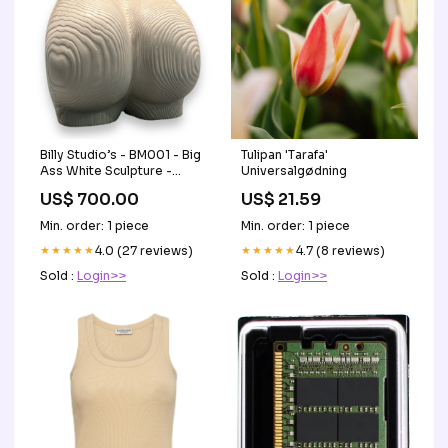
Billy Studio’s - BM001 - Big
Tulipan 'Tarafa'
Ass White Sculpture -
Universalgødning
50x50x30cm - 35kg
US$ 700.00
US$ 21.59
XXLTOYS - Maximilius -
Large Dildo - 17 X 6 cm -
Min. order: 1 piece
Min. order: 1 piece
Black
★★★★★
4.0 (27 reviews)
★★★★★
4.7 (8 reviews)
Sold :
Login>>
Sold :
Login>>