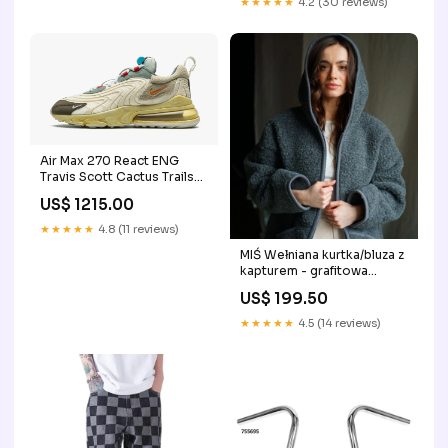
★★★★★
4.2 (30 reviews)
Air Max 270 React ENG
Travis Scott Cactus Trails
blue-white
US$ 1215.00
★★★★★
4.8 (11 reviews)
MIŚ Wełniana kurtka/bluza z
kapturem - grafitowa
Rozmiar:S/M
US$ 199.50
★★★★★
4.5 (14 reviews)