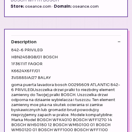
BOSCH WFF111 BOSCH
Store:
oseance.com ·
Domain:
oseance.com
Description
842-6 PRIVILEG
HBN245BGB/01 BOSCH
1F3611IT FAGOR
K6624X6FF/01
3VS885IA/27 BALAY
goma puerta lavadora bosch 00295609 ATLANTIC 842-
6 PRIVILEGUszczelka drzwi pralki to niezbdny element
zamienny do Twojej pralki BOSCH. Uszczelka drzwi
odporna na dziaanie wybielacza i tuszczu. Ten element
zamienny moe pka na skutek ocierania si zamkw
byskawicznych lub gromadzi brud powodujcy
nieprzyjemny zapach w pralce. Modele kompatybilne:
Marka Model BOSCH WFK4010 BOSCH WFF1270 14
BOSCH WH50180 12 BOSCH WM50100 01 BOSCH
WM50120 01 BOSCH WFF1000 BOSCH WFF1100