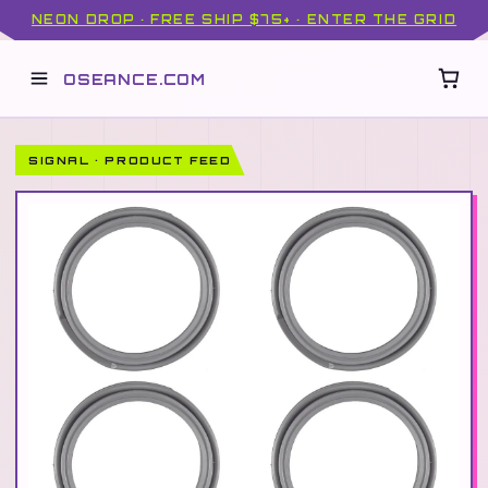
NEON DROP · FREE SHIP $75+ · ENTER THE GRID
OSEANCE.COM
SIGNAL · PRODUCT FEED