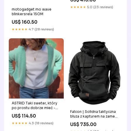
★★★★★
5.0 (23 reviews)
motogadget mo wave
blinkersrela 15OM
US$ 160.50
★★★★★
4.7 (28 reviews)
ASTRID Taki sweter, który
po prostu dobrze mieć -
Falcon | Solidna taktyczna
seledynowy 52% wełny
US$ 114.50
bluza z kapturem na zamek
owczej
Kolor:Niebieski
★★★★★
4.3 (18 reviews)
US$ 735.00