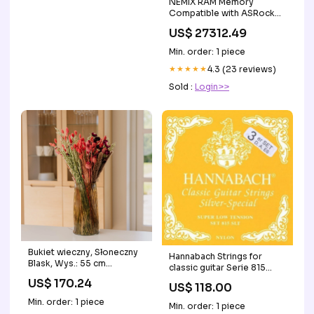
NEMIX RAM Memory
Compatible with ASRock
W790 WS R2.0
US$ 27312.49
Motherboard System_GE
Legacy Advantx
Min. order: 1 piece
★★★★★
4.3 (23 reviews)
Sold :
Login>>
Bukiet wieczny, Słoneczny
Hannabach Strings for
Blask, Wys.: 55 cm
classic guitar Serie 815
Universalgødning
Super Low Tension Silver
US$ 170.24
US$ 118.00
special - Set of 3 bass
(8157SLT) Tilbud 9
Min. order: 1 piece
Min. order: 1 piece