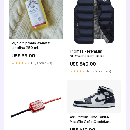
Płyn do prania wełny z
lanoliną 250 ml
Thomas - Premium
Pojemność:250 ml
US$ 39.00
pikowana kamizelka
Kolor:Niebieski
★★★★★
5.0 (9 reviews)
US$ 340.00
★★★★★
4.1 (26 reviews)
Air Jordan 1 Mid White
Metallic Gold Obsidian
Rozmiar:38
US$ 410.00