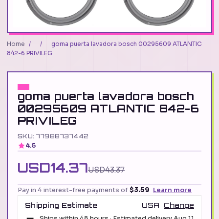
Home
/
/
goma puerta lavadora bosch 00295609 ATLANTIC
842-6 PRIVILEG
goma puerta lavadora bosch
00295609 ATLANTIC 842-6
PRIVILEG
SKU: 77988737442
4.5
USD14.37
USD43.37
Pay in 4 interest-free payments of
$3.59
Learn more
Shipping Estimate
USA
Change
Ships within 48 hours · Estimated delivery
Aug 11