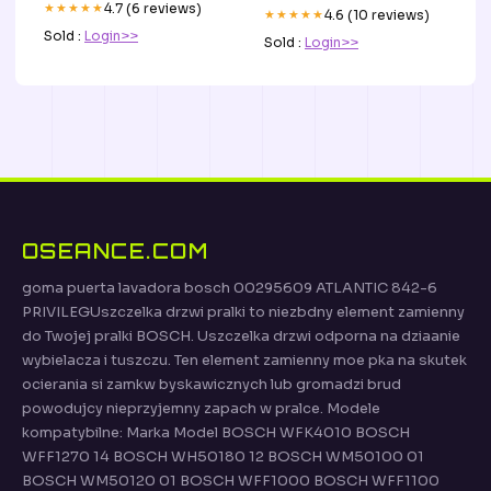
★★★★★
4.7 (6 reviews)
★★★★★
4.6 (10 reviews)
Sold :
Login>>
Sold :
Login>>
OSEANCE.COM
goma puerta lavadora bosch 00295609 ATLANTIC 842-6
PRIVILEGUszczelka drzwi pralki to niezbdny element zamienny
do Twojej pralki BOSCH. Uszczelka drzwi odporna na dziaanie
wybielacza i tuszczu. Ten element zamienny moe pka na skutek
ocierania si zamkw byskawicznych lub gromadzi brud
powodujcy nieprzyjemny zapach w pralce. Modele
kompatybilne: Marka Model BOSCH WFK4010 BOSCH
WFF1270 14 BOSCH WH50180 12 BOSCH WM50100 01
BOSCH WM50120 01 BOSCH WFF1000 BOSCH WFF1100