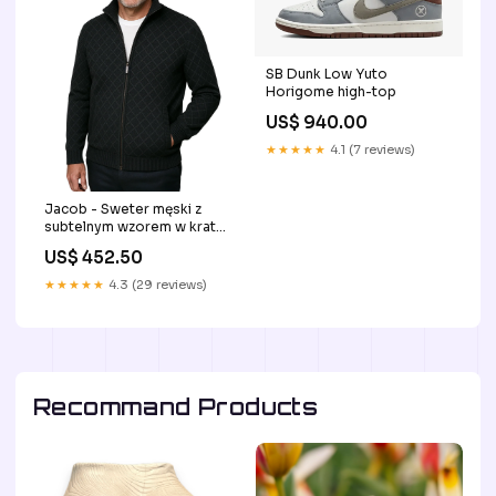
SB Dunk Low Yuto
Horigome high-top
US$ 940.00
★★★★★
4.1 (7 reviews)
Jacob - Sweter męski z
subtelnym wzorem w kratę
Kolor:Ciemnoszary
US$ 452.50
★★★★★
4.3 (29 reviews)
Recommand Products