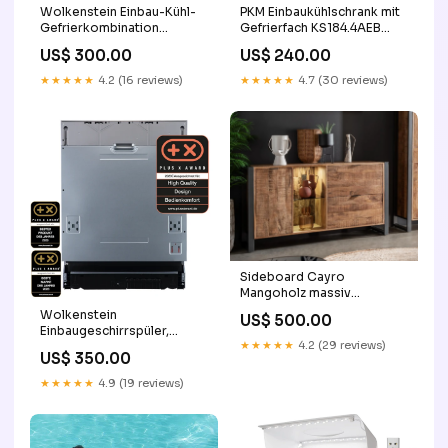
Wolkenstein Einbau-Kühl-
PKM Einbaukühlschrank mit
Gefrierkombination
Gefrierfach KS184.4AEB
WKG257.4NFEB, weiß, Höhe
Höhe 122 cm Detroit
US$ 300.00
US$ 240.00
177 cm Nora
★★★★★
4.2 (16 reviews)
★★★★★
4.7 (30 reviews)
Sideboard Cayro
Mangoholz massiv
multifarbig inkl. Beleuchtung
Wolkenstein
US$ 500.00
B/H/T 146/180 x 82 x 42 cm
Einbaugeschirrspüler,
Zubehör
★★★★★
4.2 (29 reviews)
vollintegriert WGSP15-8FI
US$ 350.00
Breite 60 cm Größe HxBxT
in cm (mit Verpackung):81-
★★★★★
4.9 (19 reviews)
86 x 60 x 55 cm (89 x 65 x
65)