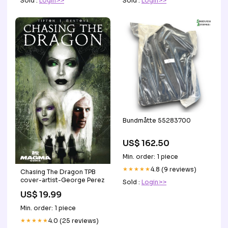
Sold :
Login>>
Sold :
Login>>
Bundmåtte 55283700
US$ 162.50
Min. order: 1 piece
★★★★★
4.8 (9 reviews)
Chasing The Dragon TPB
cover-artist-George Perez
Sold :
Login>>
US$ 19.99
Min. order: 1 piece
★★★★★
4.0 (25 reviews)