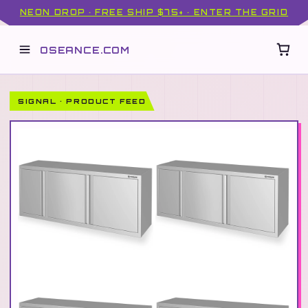
NEON DROP · FREE SHIP $75+ · ENTER THE GRID
OSEANCE.COM
SIGNAL · PRODUCT FEED