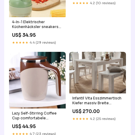
Premium Farbe
★★★★★
4.2 (10 reviews)
Korpus/Front:Weiß/Abs.
Eiche Artisan
4-In-1 Elektrischer
Küchenhäcksler sneakers
voor dagelijks gebruik
US$ 34.95
★★★★★
4.4 (29 reviews)
Infantil Vita Esszimmertisch
Kiefer massiv Breite
140/160/180 cm x T 90 cm
US$ 270.00
Größe BxHxT in cm:180 x 75
Lazy Self-Stirring Coffee
x 90 cm
Cup comfortabele
★★★★★
4.2 (25 reviews)
sneakers
US$ 44.95
★★★★★
4.7 (23 reviews)