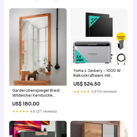
Yuma x Jackery - 1000 W
Balkonkraftwerk mit
SolarVault 3 Pro MAX
US$ 524.50
800W-Wechselrichter
Garderobenspiegel Brest
★★★★★
4.8 (14 reviews)
Wildeiche/ Kernbuche
massiv Größe:50 x 140 cm
US$ 180.00
★★★★★
4.6 (27 reviews)