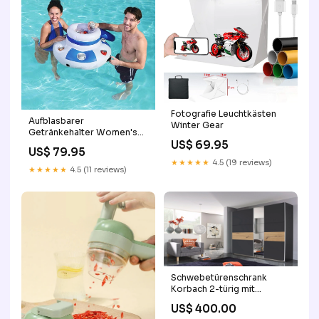
Fotografie Leuchtkästen
Aufblasbarer
Winter Gear
Getränkehalter Women's
Fashion
US$ 69.95
US$ 79.95
★★★★★
4.5 (19 reviews)
★★★★★
4.5 (11 reviews)
Schwebetürenschrank
Korbach 2-türig mit
Teilspiegelfront B/H/T 261 x
US$ 400.00
210 x 59 cm, Zubehör