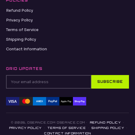
POLICIES
Refund Policy
Privacy Policy
Terms of Service
Shipping Policy
Contact Information
GRID UPDATES
SUBSCRIBE
VISA
PayPal
AMEX
Apple Pay
Shop Pay
© 2026, OSEANCE.COM OSEANCE.COM ·
REFUND POLICY
·
PRIVACY POLICY
·
TERMS OF SERVICE
·
SHIPPING POLICY
·
CONTACT INFORMATION