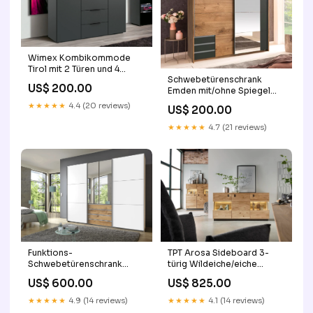
Wimex Kombikommode
Tirol mit 2 Türen und 4
Schwebetürenschrank
Schubladen B/H/T ca. 135
US$ 200.00
Emden mit/ohne Spiegel
x84 x 41 cm TV Lowboard
und Schubladen B/H/T ca.
★★★★★
4.4 (20 reviews)
US$ 200.00
135/180 x 198 x 65 cm
Andorra
★★★★★
4.7 (21 reviews)
TPT Arosa Sideboard 3-
Funktions-
türig Wildeiche/eiche
Schwebetürenschrank
massiv Inkl. Beleuchtung
Magic Holzdekor mit 2
US$ 825.00
US$ 600.00
Breite 178 cm x H 88 cm
Spiegeltüren B/H/T ca. 300
sofort lieferbar
x 236 x 65 cm
★★★★★
4.1 (14 reviews)
★★★★★
4.9 (14 reviews)
Farbe:Plankeneiche/Weiß