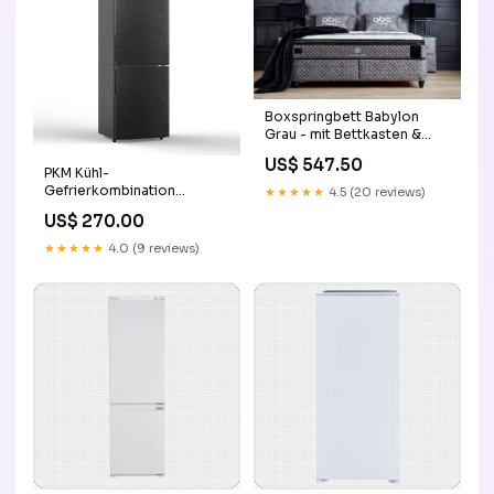
Boxspringbett Babylon
Grau - mit Bettkasten &
Stauraum, inkl. Lieferung &
US$ 547.50
Montage
PKM Kühl-
Liegefläche:140x200
Gefrierkombination
★★★★★
4.5 (20 reviews)
KGK261EST Höhe 178 cm
US$ 270.00
Angie
★★★★★
4.0 (9 reviews)