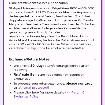
Glaskeramikkochfeld mit 4 Kochzonen
Stalgast Hängeschrank mit Flügeltüren 1900x400x600
mm, verschweißt READY Dies erleichtert die Anpassung
derhergestellt aus rostfreiem, ferritischem Stahl drei
doppelwandige Flgeltren mit durchgehender Griffleiste
Magnetschlieer keine Trennwand zwischen den Schrnken
ein hhenverstellbarer Einlegeboden Rahmenbleche
genietet hygienisch und pflegeleicht
ressourcenschonende, polnische Produktion durch
Verzicht auf Folierung Technische Daten Auenmae (B x T
x H): 1900 x 400 x 600 mm Farbe: Silber Konstruktion:
verschweit Fu Typ: ohne Fe Produkteigenschaften
Exchange/Return Notes
We offer a
30-day
return/exchange service after
receiving.
Final sale items
are not eligible for returns or
exchanges.
To process your return/exchange,
please contact
us
at
[email protected]
Please click here for more details>>>
Return &
Exchange Policy