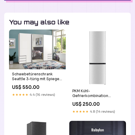
You may also like
Schwebetürenschrank
Seattle 3-türig mit Spiegel
und Schubladen B/H/T ca.
US$ 550.00
270 x 208 x 65 cm
PKM Kühl-
Farbe:Plankeneiche
★★★★★
4.4 (16 reviews)
Gefrierkombination
KGK262EIX Höhe 180 cm
US$ 250.00
Farbe:Inox Design
★★★★★
4.8 (14 reviews)