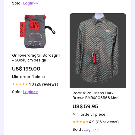
Sold :
Login>>
Grillöverdrag till Bordsgrill
- 60x45 cm design
US$ 199.00
Min. order: 1 piece
★★★★★
4.8 (26 reviews)
Sold :
Login>>
Rock & Roll Mens Dark
Brown BMB4S03368 Men's
Wallet
US$ 59.95
Min. order: 1 piece
★★★★★
4.9 (25 reviews)
Sold :
Login>>